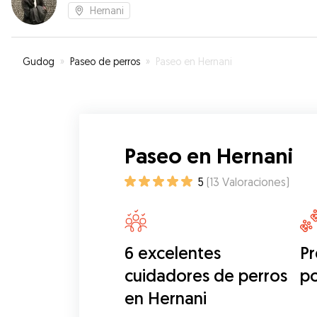
Hernani
Gudog
»
Paseo de perros
»
Paseo en Hernani
Paseo en Hernani
5
(
13
Valoraciones
)
6 excelentes
Pr
cuidadores de perros
p
en Hernani