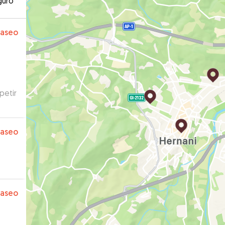
guro
paseo
petir
paseo
paseo