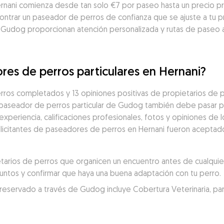
ernani comienza desde tan solo €7 por paseo hasta un precio p
ntrar un paseador de perros de confianza que se ajuste a tu pr
 Gudog proporcionan atención personalizada y rutas de paseo 
res de perros particulares en Hernani?
ros completados y 13 opiniones positivas de propietarios de p
 paseador de perros particular de Gudog también debe pasar po
eriencia, calificaciones profesionales, fotos y opiniones de los
solicitantes de paseadores de perros en Hernani fueron aceptado
rios de perros que organicen un encuentro antes de cualquier 
juntos y confirmar que haya una buena adaptación con tu perro.
servado a través de Gudog incluye Cobertura Veterinaria, para un