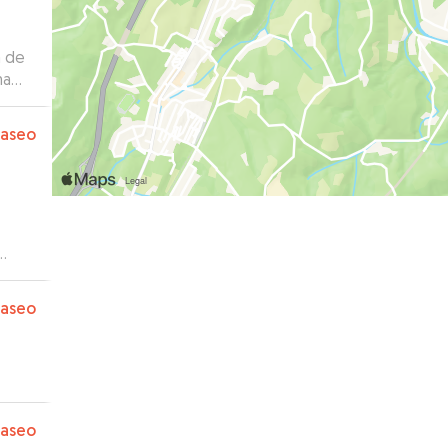
a de
ma
paseo
paseo
paseo