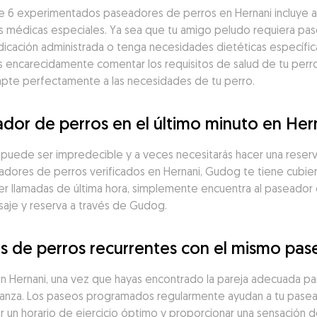
 6 experimentados paseadores de perros en Hernani incluye a 
 médicas especiales. Ya sea que tu amigo peludo requiera pase
icación administrada o tenga necesidades dietéticas específic
encarecidamente comentar los requisitos de salud de tu perro 
apte perfectamente a las necesidades de tu perro.
dor de perros en el último minuto en Her
a puede ser impredecible y a veces necesitarás hacer una reserv
ores de perros verificados en Hernani, Gudog te tiene cubiert
 llamadas de última hora, simplemente encuentra al paseador d
saje y reserva a través de Gudog.
 de perros recurrentes con el mismo pas
Hernani, una vez que hayas encontrado la pareja adecuada para 
onfianza. Los paseos programados regularmente ayudan a tu pas
uir un horario de ejercicio óptimo y proporcionar una sensación 