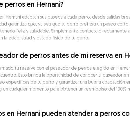
e perros en Hernani?
 Hernani adaptan sus paseos a cada perro, desde salidas brev
idad garantiza que, ya sea que tu perro prefiera un paseo corto 
tenerlo feliz y saludable. Simplemente contacta directamente 
la edad, salud y estado físico de tu perro.
eador de perros antes de mi reserva en H
firmado tu reserva con el paseador de perros elegido en Herna
ncuentro. Esto brinda la oportunidad de conocer al paseador en 
seo específicas de tu perro y garantizar una buena adaptación en
 en cualquier momento para obtener un reembolso del 100% has
os en Hernani pueden atender a perros co