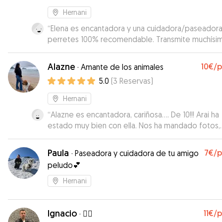
Hernani
“
Elena es encantadora y una cuidadora/paseador
perretes 100% recomendable. Transmite muchísi
confianza y los perritos lo notan rápido. Estoy
encantada y repetiré :) Muchas gracias!
”
Alazne
10€
/
·
Amante de los animales
5.0
(
3
Reservas
)
Hernani
“
Alazne es encantadora, cariñosa…. De 10!!! Arai ha
estado muy bien con ella. Nos ha mandado fotos,
vídeos… Repetiremos sin ninguna duda. 100%
recomendable.
”
Paula
7€
/
·
Paseadora y cuidadora de tu amigo
peludo💕
Hernani
Ignacio
11€
/
·
🧞‍♂️