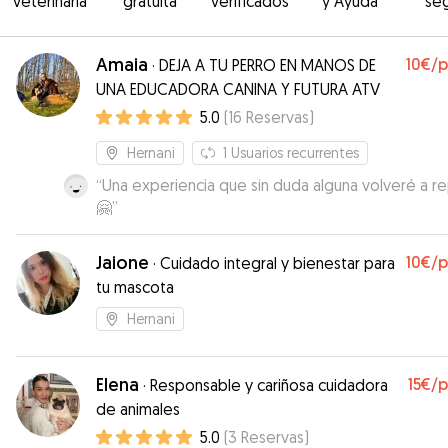
veterinaria
gratuita
verificados
y Ayuda
se
Amaia
10€
/
·
DEJA A TU PERRO EN MANOS DE
UNA EDUCADORA CANINA Y FUTURA ATV
5.0
(
16
Reservas
)
Hernani
1
Usuarios recurrentes
“
Una experiencia que sin duda alguna volveré a re
🤗
”
Jaione
10€
/
·
Cuidado integral y bienestar para
tu mascota
Hernani
Elena
15€
/
·
Responsable y cariñosa cuidadora
de animales
5.0
(
3
Reservas
)