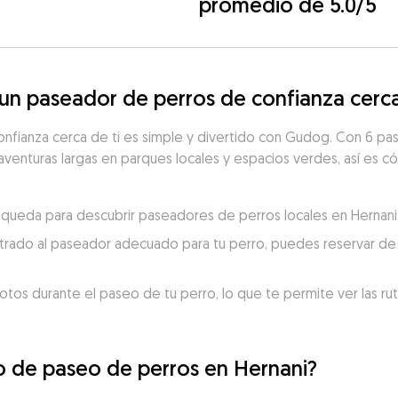
promedio de 5.0/5
n paseador de perros de confianza cerca
nfianza cerca de ti es simple y divertido con Gudog. Con 6 pas
aventuras largas en parques locales y espacios verdes, así es có
búsqueda para descubrir paseadores de perros locales en Hernani
trado al paseador adecuado para tu perro, puedes reservar de 
otos durante el paseo de tu perro, lo que te permite ver las ru
io de paseo de perros en Hernani?