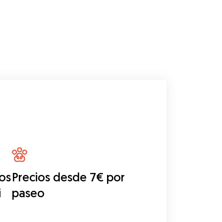
os
Precios desde 7€ por
i
paseo