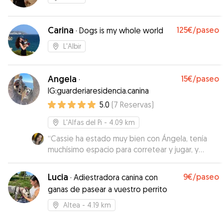
Carina
125€
/paseo
·
Dogs is my whole world
L'Albir
Angela
15€
/paseo
·
IG:guarderiaresidencia.canina
5.0
(
7
Reservas
)
L'Alfas del Pi
- 4.09 km
“
Cassie ha estado muy bien con Ángela, tenía
muchísimo espacio para corretear y jugar, y
Ángela me ha ido mandando fotos y vídeos
todo el tiempo🥰
”
Lucia
9€
/paseo
·
Adiestradora canina con
ganas de pasear a vuestro perrito
Altea
- 4.19 km