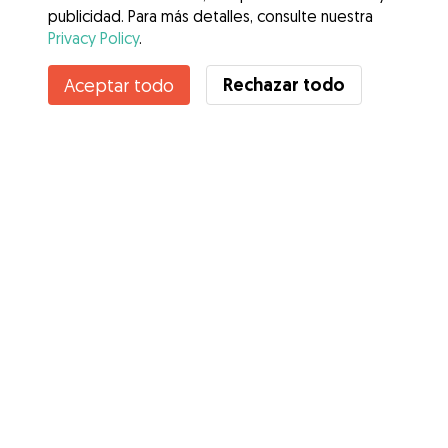
publicidad. Para más detalles, consulte nuestra
Privacy Policy
.
Rechazar todo
Aceptar todo
Servicios
Cómo funciona
Sobre Gudog
Opiniones
Cobertura Veterinaria
Consejos para dueños de perros
Consejos para cuidadores