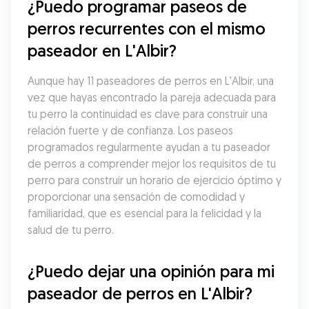
¿Puedo programar paseos de 
perros recurrentes con el mismo 
paseador en L'Albir?
Aunque hay 11 paseadores de perros en L'Albir, una 
vez que hayas encontrado la pareja adecuada para 
tu perro la continuidad es clave para construir una 
relación fuerte y de confianza. Los paseos 
programados regularmente ayudan a tu paseador 
de perros a comprender mejor los requisitos de tu 
perro para construir un horario de ejercicio óptimo y 
proporcionar una sensación de comodidad y 
familiaridad, que es esencial para la felicidad y la 
salud de tu perro.
¿Puedo dejar una opinión para mi 
paseador de perros en L'Albir?