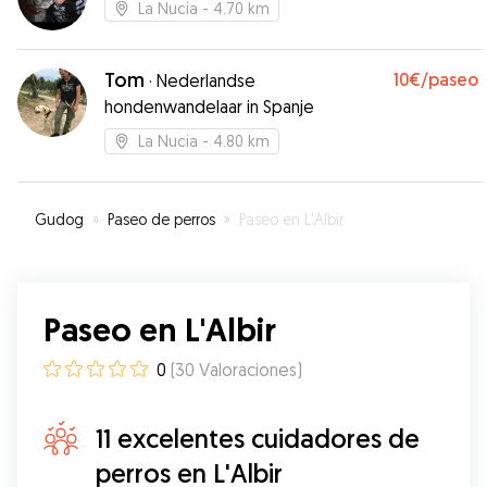
La Nucia
- 4.70 km
Tom
10€
/paseo
·
Nederlandse
hondenwandelaar in Spanje
La Nucia
- 4.80 km
Gudog
»
Paseo de perros
»
Paseo en L'Albir
Paseo en L'Albir
0
(
30
Valoraciones
)
11 excelentes cuidadores de
perros en L'Albir