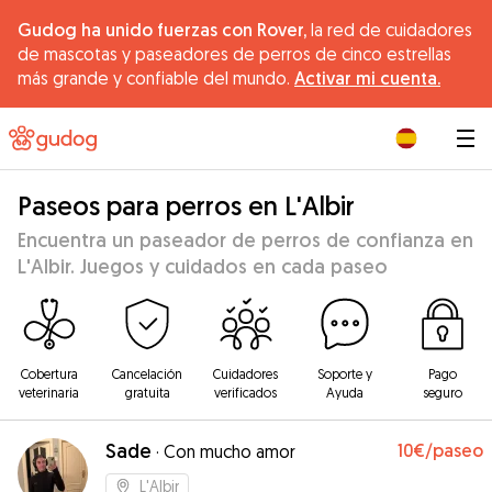
Gudog ha unido fuerzas con Rover,
la red de cuidadores
de mascotas y paseadores de perros de cinco estrellas
más grande y confiable del mundo.
Activar mi cuenta.
|
Paseos para perros en L'Albir
Encuentra un paseador de perros de confianza en
L'Albir. Juegos y cuidados en cada paseo
Cobertura
Cancelación
Cuidadores
Soporte y
Pago
veterinaria
gratuita
verificados
Ayuda
seguro
Sade
10€
/paseo
·
Con mucho amor
L'Albir