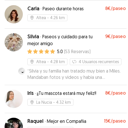
Carla
8€
/paseo
·
Paseo durante horas
Altea
- 4.26 km
Silvia
9€
/paseo
·
Paseos y cuidado para tu
mejor amigo
5.0
(
53
Reservas
)
Altea
- 4.28 km
4
Usuarios recurrentes
“
Silvia y su familia han tratado muy bien a Miles.
Mandaban fotos y videos y habia una
comunicaciòn muy buena! Muchs gracias:)
”
Iris
8€
/paseo
·
¡¡Tu mascota estará muy feliz!!
La Nucia
- 4.32 km
Raquel
15€
/paseo
·
Mejor en Compañia