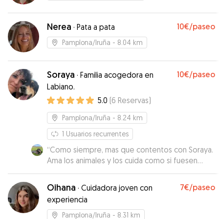
Nerea
10€
/paseo
·
Pata a pata
Pamplona/Iruña
- 8.04 km
Soraya
10€
/paseo
·
Familia acogedora en
Labiano.
5.0
(
6
Reservas
)
Pamplona/Iruña
- 8.24 km
1
Usuarios recurrentes
“
Como siempre, mas que contentos con Soraya.
Ama los animales y los cuida como si fuesen
suyos
”
Oihana
7€
/paseo
·
Cuidadora joven con
experiencia
Pamplona/Iruña
- 8.31 km