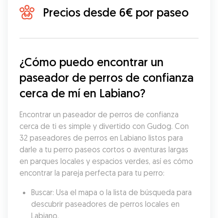
Precios desde 6€ por paseo
¿Cómo puedo encontrar un 
paseador de perros de confianza 
cerca de mí en Labiano?
Encontrar un paseador de perros de confianza 
cerca de ti es simple y divertido con Gudog. Con 
32 paseadores de perros en Labiano listos para 
darle a tu perro paseos cortos o aventuras largas 
en parques locales y espacios verdes, así es cómo 
encontrar la pareja perfecta para tu perro:
Buscar: Usa el mapa o la lista de búsqueda para 
descubrir paseadores de perros locales en 
Labiano.