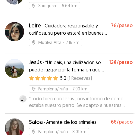
Sarriguren
- 6.64 km
Leire
7€
/paseo
·
Cuidadora responsable y
cariñosa, su perro estará en buenas
manos
Mutilva Alta
- 7.16 km
Jesús
12€
/paseo
·
“Un país, una civilización se
puede juzgar por la forma en que
trata a sus animales”
5.0
(
1
Reservas
)
Pamplona/Iruña
- 7.90 km
“
Todo bien con Jesús , nos informo de cómo
estaba nuestro perro. Se adapto a nuestras
necesidades, repetiríamos encantados.
”
Saioa
6€
/paseo
·
Amante de los animales
Pamplona/Iruña
- 8.01 km