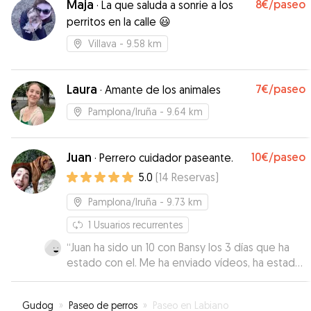
Maja
8€
/paseo
·
La que saluda a sonrie a los
perritos en la calle 😃
Villava
- 9.58 km
Laura
7€
/paseo
·
Amante de los animales
Pamplona/Iruña
- 9.64 km
Juan
10€
/paseo
·
Perrero cuidador paseante.
5.0
(
14
Reservas
)
Pamplona/Iruña
- 9.73 km
1
Usuarios recurrentes
“
Juan ha sido un 10 con Bansy los 3 días que ha
estado con el. Me ha enviado vídeos, ha estado
pendiente de todo. Sin duda, repetiré con él.
”
Gudog
»
Paseo de perros
»
Paseo en Labiano