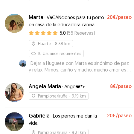
Marta
20€
/paseo
·
VaCANciones para tu perro
en casa de la educadora canina
5.0
(
56
Reservas
)
Huarte
- 8.38 km
10
Usuarios recurrentes
“
Dejar a Huguete con Marta es sinónimo de paz
y relax. Mimos, cariño y mucho, mucho amor es el
que recibe Hugo. Eternamente agradecida una
vez más. Información diaria de paseos,
Angela Maria
8€
/paseo
·
Ange❤️🐾
comidas... Mil gracias por cuidar del abuelito
pirata Marta
”
Pamplona/Iruña
- 9.19 km
Gabriela
20€
/paseo
·
Los perros me dan la
vida.
Pamplona/Iruña
- 9.31 km