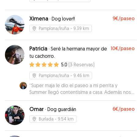
Ximena
9€
/paseo
·
Dog lover!!
Pamplona/Iruña
- 9.39 km
Patricia
10€
/paseo
·
Seré la hermana mayor de
tu cachorro.
5.0
(
3
Reservas
)
Pamplona/Iruña
- 9.46 km
“
Super maja le dio el paseo a mi perrita y
Summer llegó contentísima a casa. Además nos
mandó un vídeo para ver lo v bien que se lo
estaba pasando. Super recomendable
”
Omar
6€
/paseo
·
Dog guardián
Burlada
- 9.54 km