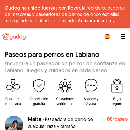
Gudog ha unido fuerzas con Rover,
la red de cuidadores
de mascotas y paseadores de perros de cinco estrellas
más grande y confiable del mundo.
Activar mi cuenta.
|
Paseos para perros en Labiano
Encuentra un paseador de perros de confianza en
Labiano. Juegos y cuidados en cada paseo
Cobertura
Cancelación
Cuidadores
Soporte y
Pago
veterinaria
gratuita
verificados
Ayuda
seguro
Maite
8€
/paseo
·
Paseadora de perro de
cualquier raza y tamaño