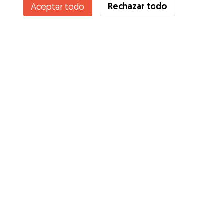
Rechazar todo
Aceptar todo
Servicios
Cómo funciona
Sobre Gudog
Opiniones
Cobertura Veterinaria
Consejos para dueños de perros
Consejos para cuidadores
Hazte cuidador
Blog