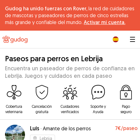
Gudog ha unido fuerzas con Rover,
la red de cuidadores
de mascotas y paseadores de perros de cinco estrellas
más grande y confiable del mundo.
Activar mi cuenta.
|
Paseos para perros en Lebrija
Encuentra un paseador de perros de confianza en
Lebrija. Juegos y cuidados en cada paseo
Cobertura
Cancelación
Cuidadores
Soporte y
Pago
veterinaria
gratuita
verificados
Ayuda
seguro
Luis
7€
/paseo
·
Amante de los perros
Lebrija