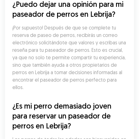
¿Puedo dejar una opinión para mi 
paseador de perros en Lebrija?
¡Por supuesto! Después de que se complete tu 
reserva de paseo de perros, recibirás un correo 
electrónico solicitándote que valores y escribas una 
reseña para tu paseador de perros. Esto es crucial, 
ya que no solo te permite compartir tu experiencia, 
sino que también ayuda a otros propietarios de 
perros en Lebrija a tomar decisiones informadas al 
encontrar el paseador de perros perfecto para 
ellos.
¿Es mi perro demasiado joven 
para reservar un paseador de 
perros en Lebrija?