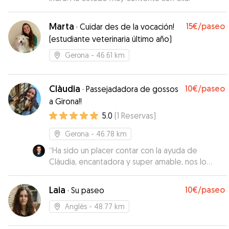
Marta
15€
/paseo
·
Cuidar des de la vocación!
(estudiante veterinaria último año)
Gerona
- 46.61 km
Clàudia
10€
/paseo
·
Passejadadora de gossos
a Girona!!
5.0
(
1
Reservas
)
Gerona
- 46.78 km
“
Ha sido un placer contar con la ayuda de
Clàudia, encantadora y super amable, nos lo
facilitó todo lo máximo posible! Sin duda
repetiremos, estaremos encantados de poder
Laia
10€
/paseo
·
Su paseo
seguir contando con su ayuda, gracias por todo!
”
Anglès
- 48.77 km