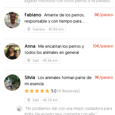
jugado muchooo con otros perros y ha pasado
un rato genial. In total confianza con Joana. No
dudaremos de dejarlo de nuevo con ella.
Fabiano
8€
/paseo
·
Amante de los perros,
Gracias!
”
responsable y con tiempo para
mimarlos 🦴
Gerona
- 45.89 km
Anna
10€
/paseo
·
Me encantan los perros y
todos los animales en general
Salt
- 45.96 km
Silvia
9€
/paseo
·
Los animales forman parte de
mi esencia
5.0
(
4
Reservas
)
Salt
- 46.39 km
“
No podíamos dar con una mejor cuidadora para
Indra. Ha estado muy contenta con ella.
”