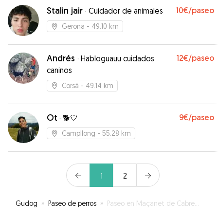
Stalin jair
10€
/paseo
·
Cuidador de animales
Gerona
- 49.10 km
Andrés
12€
/paseo
·
Habloguauu cuidados
caninos
Corsá
- 49.14 km
Ot
9€
/paseo
·
🐕💛
Campllong
- 55.28 km
1
2
Gudog
»
Paseo de perros
»
Paseo en Maçanet de Cabrenys