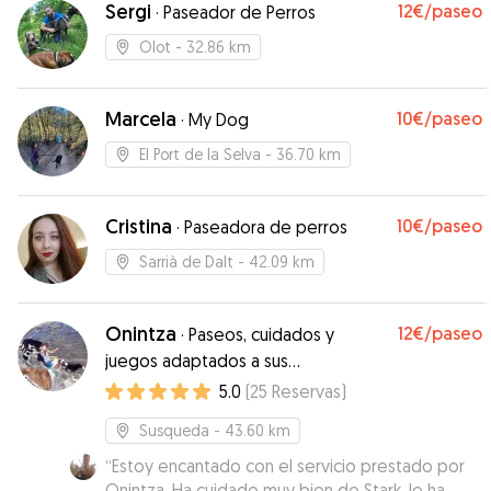
Sergi
12€
/paseo
·
Paseador de Perros
Olot
- 32.86 km
Marcela
10€
/paseo
·
My Dog
El Port de la Selva
- 36.70 km
Cristina
10€
/paseo
·
Paseadora de perros
Sarrià de Dalt
- 42.09 km
Onintza
12€
/paseo
·
Paseos, cuidados y
juegos adaptados a sus
necesidades
5.0
(
25
Reservas
)
Susqueda
- 43.60 km
“
Estoy encantado con el servicio prestado por
Onintza. Ha cuidado muy bien de Stark, le ha