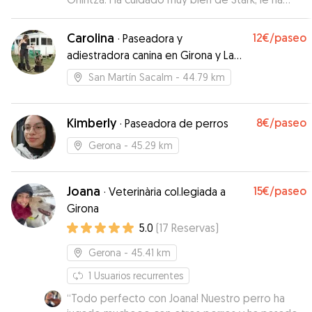
dado largos paseos y ha estado en
comunicación conmigo constante. Muy
Carolina
12€
/paseo
·
Paseadora y
recomendable.
”
adiestradora canina en Girona y La
Selva
San Martín Sacalm
- 44.79 km
Kimberly
8€
/paseo
·
Paseadora de perros
Gerona
- 45.29 km
Joana
15€
/paseo
·
Veterinària col.legiada a
Girona
5.0
(
17
Reservas
)
Gerona
- 45.41 km
1
Usuarios recurrentes
“
Todo perfecto con Joana! Nuestro perro ha