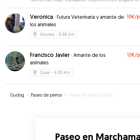
futuro. Muchas gracias.
”
Veronica
10€
/
·
Futura Veterinaria y amante de
los animales
Alovera
- 8.86 km
Francisco Javier
12€
/
·
Amante de los
animales
Quer
- 9.05 km
Gudog
»
Paseo de perros
»
Paseo en Marchamalo
Paseo en Marchama