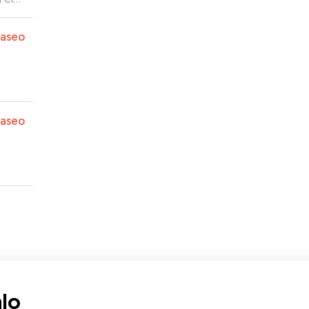
paseo
paseo
lo