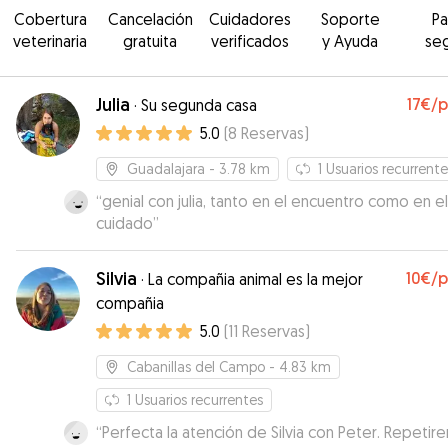
Cobertura
Cancelación
Cuidadores
Soporte
P
veterinaria
gratuita
verificados
y Ayuda
se
Julia
17€
/
·
Su segunda casa
5.0
(
8
Reservas
)
Guadalajara
- 3.78 km
1
Usuarios recurrente
“
genial con julia, tanto en el encuentro como en el
cuidado
”
Silvia
10€
/
·
La compañia animal es la mejor
compañia
5.0
(
11
Reservas
)
Cabanillas del Campo
- 4.83 km
1
Usuarios recurrentes
“
Perfecta la atención de Silvia con Peter. Repetir