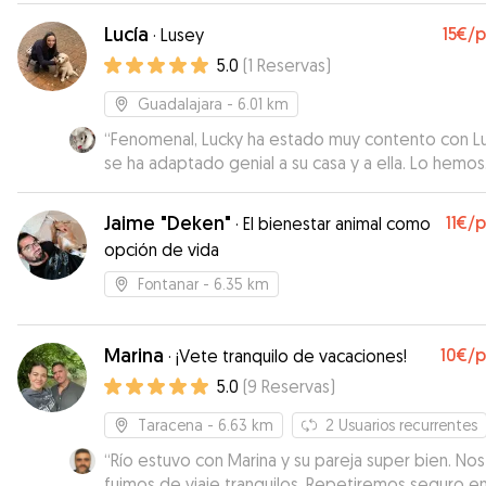
Lucía
15€
/
·
Lusey
5.0
(
1
Reservas
)
Guadalajara
- 6.01 km
“
Fenomenal, Lucky ha estado muy contento con Lu
se ha adaptado genial a su casa y a ella. Lo hemos
encontrado muy bien a la vuelta.
”
Jaime "Deken"
11€
/
·
El bienestar animal como
opción de vida
Fontanar
- 6.35 km
Marina
10€
/
·
¡Vete tranquilo de vacaciones!
5.0
(
9
Reservas
)
Taracena
- 6.63 km
2
Usuarios recurrentes
“
Río estuvo con Marina y su pareja super bien. Nos
fuimos de viaje tranquilos. Repetiremos seguro en