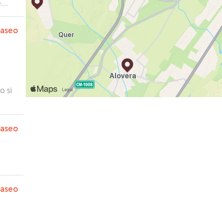
.
paseo
o si
paseo
paseo