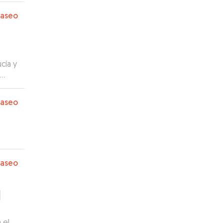
paseo
cía y
paseo
paseo
 el