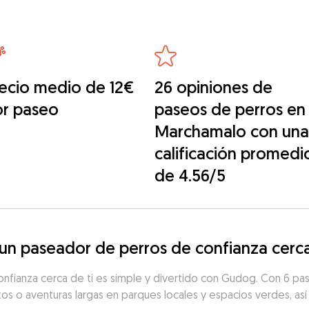
ecio medio de 12€
26 opiniones de
or paseo
paseos de perros en
Marchamalo con una
calificación promedi
de 4.56/5
n paseador de perros de confianza cerc
onfianza cerca de ti es simple y divertido con Gudog. Con 6 p
rtos o aventuras largas en parques locales y espacios verdes, así