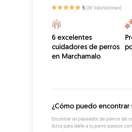
5
(
26
Valoraciones
)
6 excelentes
Pr
cuidadores de perros
p
en Marchamalo
¿Cómo puedo encontrar u
Encontrar un paseador de perros de c
listos para darle a tu perro paseos co