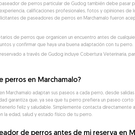
 paseador de perros particular de Gudog también debe pasar po
eriencia, calificaciones profesionales, fotos y opiniones de los
solicitantes de paseadores de perros en Marchamalo fueron acep
rios de perros que organicen un encuentro antes de cualquier 
juntos y confirmar que haya una buena adaptación con tu perro.
servado a través de Gudog incluye Cobertura Veterinaria, para un
e perros en Marchamalo?
 Marchamalo adaptan sus paseos a cada perro, desde salidas b
idad garantiza que, ya sea que tu perro prefiera un paseo corto 
tenerlo feliz y saludable. Simplemente contacta directamente 
la edad, salud y estado físico de tu perro.
eador de perros antes de mi reserva en 