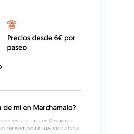
Precios desde 6€ por
paseo
o
a de mí en Marchamalo?
aseadores de perros en Marchamalo 
 es cómo encontrar la pareja perfecta 