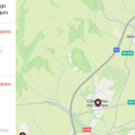
ago
guro
paseo
s
paseo
emos,