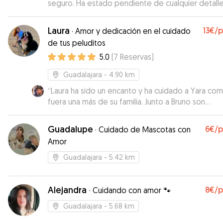
seguro. Ha estado pendiente de cualquier detalle
Recomendable 100%.
”
Laura
13€
/
·
Amor y dedicación en el cuidado
de tus peluditos
5.0
(
7
Reservas
)
Guadalajara
- 4.90 km
“
Laura ha sido un encanto y ha cuidado a Yara com
fuera una más de su familia. Junto a Bruno son
adorables y seguro volvemos a contar con ellos.
”
Guadalupe
6€
/
·
Cuidado de Mascotas con
Amor
Guadalajara
- 5.42 km
Alejandra
8€
/
·
Cuidando con amor 🐾
Guadalajara
- 5.68 km