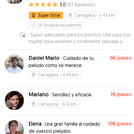
por Perros
5.0
(
97
Reservas
)
Super Sitter
Cartagena
- 3.43 km
14
Usuarios recurrentes
“
Super adecuado para los perritos. Una casa con
mucha zona exterior y totalmente cercada y
Veronica transmite mucha tranquilidad. Dejamos
a nuestra perrita completamente convencidos
Daniel Mario
6€
/paseo
·
Cuidado de tu
de que estaría muy bien cuidada
”
peludo como se merece.
Cartagena
- 4.46 km
Mariano
7€
/paseo
·
Sencillez y eficacia
Cartagena
- 6.13 km
Elena
10€
/paseo
·
Una gran familia al cuidado
de vuestro peludos