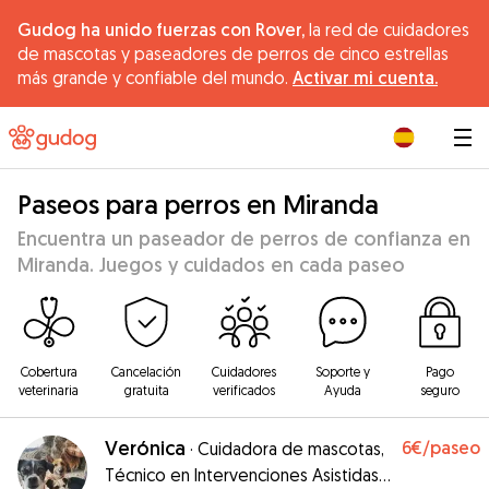
Gudog ha unido fuerzas con Rover,
la red de cuidadores
de mascotas y paseadores de perros de cinco estrellas
más grande y confiable del mundo.
Activar mi cuenta.
|
Paseos para perros en Miranda
Encuentra un paseador de perros de confianza en
Miranda. Juegos y cuidados en cada paseo
Cobertura
Cancelación
Cuidadores
Soporte y
Pago
veterinaria
gratuita
verificados
Ayuda
seguro
Verónica
6€
/paseo
·
Cuidadora de mascotas,
Técnico en Intervenciones Asistidas