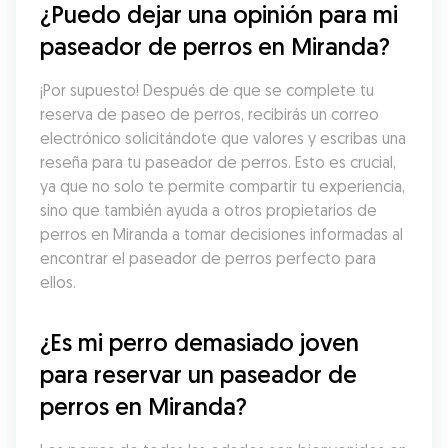
¿Puedo dejar una opinión para mi 
paseador de perros en Miranda?
¡Por supuesto! Después de que se complete tu 
reserva de paseo de perros, recibirás un correo 
electrónico solicitándote que valores y escribas una 
reseña para tu paseador de perros. Esto es crucial, 
ya que no solo te permite compartir tu experiencia, 
sino que también ayuda a otros propietarios de 
perros en Miranda a tomar decisiones informadas al 
encontrar el paseador de perros perfecto para 
ellos.
¿Es mi perro demasiado joven 
para reservar un paseador de 
perros en Miranda?