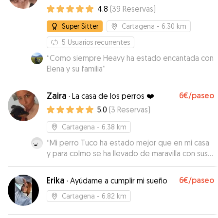
4.8
(
39
Reservas
)
Super Sitter
Cartagena
- 6.30 km
5
Usuarios recurrentes
“
Como siempre Heavy ha estado encantada con
Elena y su familia
”
Zaira
6€
/paseo
·
La casa de los perros ❤️
5.0
(
3
Reservas
)
Cartagena
- 6.38 km
“
Mi perro Tuco ha estado mejor que en mi casa
y para colmo se ha llevado de maravilla con sus
perritas, la pena es que no haya más estrellas
para valorar porque se las ponía a Zaira. La
Erika
6€
/paseo
·
Ayúdame a cumplir mi sueño
recomiendo totalmente y seguro que repito.
”
Cartagena
- 6.82 km