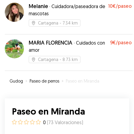
Melanie
10€
/paseo
·
Cuidadora/paseadora de
mascotas
Cartagena
- 7.34 km
MARIA FLORENCIA
9€
/paseo
·
Cuidados con
amor
Cartagena
- 8.73 km
Gudog
»
Paseo de perros
»
Paseo en Miranda
Paseo en Miranda
0
(
73
Valoraciones
)