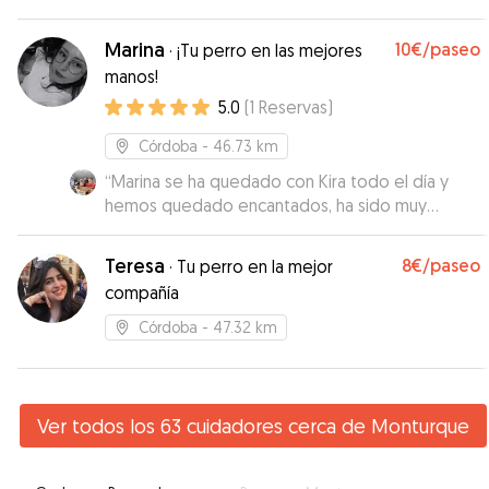
atendido todo el tiempo y muy bien cuidado.
Sin duda, volveremos a dejarlo con Angel.
”
Marina
10€
/paseo
·
¡Tu perro en las mejores
manos!
5.0
(
1
Reservas
)
Córdoba
- 46.73 km
“
Marina se ha quedado con Kira todo el día y
hemos quedado encantados, ha sido muy
cariñosa con Kira, nos ha enviado fotos para que
veamos lo tranquila que estaba, eso es de
Teresa
8€
/paseo
·
Tu perro en la mejor
agradecer. Todo genial con Marina!. La
compañía
recomiendo 100%. Volveremos a coincidir
seguro.
”
Córdoba
- 47.32 km
Ver todos los 63 cuidadores cerca de Monturque