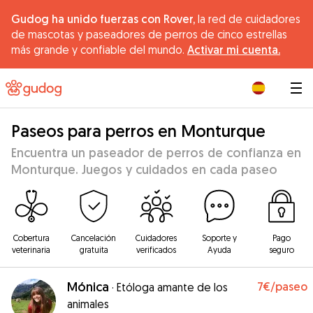
Gudog ha unido fuerzas con Rover,
la red de cuidadores
de mascotas y paseadores de perros de cinco estrellas
más grande y confiable del mundo.
Activar mi cuenta.
|
Paseos para perros en Monturque
Encuentra un paseador de perros de confianza en
Monturque. Juegos y cuidados en cada paseo
Cobertura
Cancelación
Cuidadores
Soporte y
Pago
veterinaria
gratuita
verificados
Ayuda
seguro
Mónica
7€
/paseo
·
Etóloga amante de los
animales