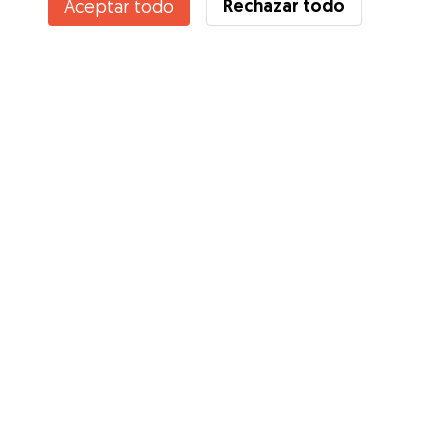
Rechazar todo
Aceptar todo
Servicios
Cómo funciona
Sobre Gudog
Opiniones
Cobertura Veterinaria
Consejos para dueños de perros
Consejos para cuidadores
Hazte cuidador
Blog