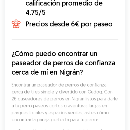
calificación promedio de
4.75/5
Precios desde 6€ por paseo
¿Cómo puedo encontrar un 
paseador de perros de confianza 
cerca de mí en Nigrán?
Encontrar un paseador de perros de confianza 
cerca de ti es simple y divertido con Gudog. Con 
26 paseadores de perros en Nigrán listos para darle 
a tu perro paseos cortos o aventuras largas en 
parques locales y espacios verdes, así es cómo 
encontrar la pareja perfecta para tu perro: