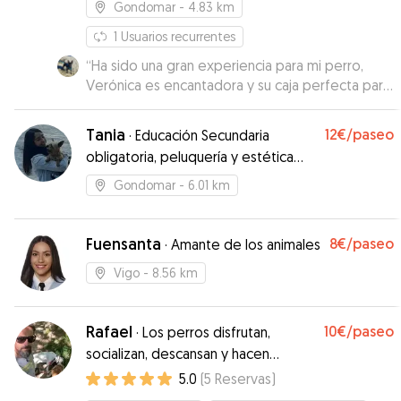
Gondomar
- 4.83 km
1
Usuarios recurrentes
“
Ha sido una gran experiencia para mi perro,
Verónica es encantadora y su caja perfecta para
nuestra mascota, donde ha estado mejor que
en casa.
”
Tania
12€
/paseo
·
Educación Secundaria
obligatoria, peluquería y estética
canina, ayudante técnica en
Gondomar
- 6.01 km
veterinaria
Fuensanta
8€
/paseo
·
Amante de los animales
Vigo
- 8.56 km
Rafael
10€
/paseo
·
Los perros disfrutan,
socializan, descansan y hacen
ejercicio!
5.0
(
5
Reservas
)