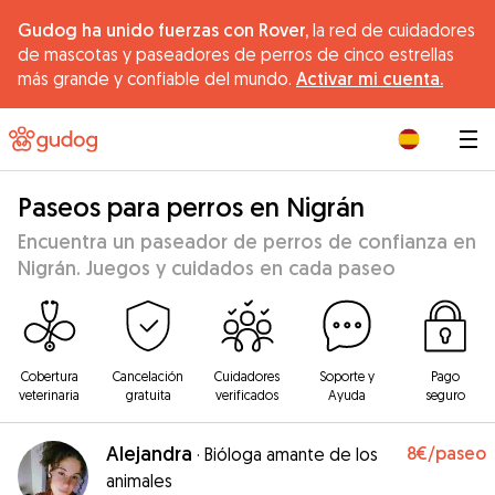
Gudog ha unido fuerzas con Rover,
la red de cuidadores
de mascotas y paseadores de perros de cinco estrellas
más grande y confiable del mundo.
Activar mi cuenta.
|
Paseos para perros en Nigrán
Encuentra un paseador de perros de confianza en
Nigrán. Juegos y cuidados en cada paseo
Cobertura
Cancelación
Cuidadores
Soporte y
Pago
veterinaria
gratuita
verificados
Ayuda
seguro
Alejandra
8€
/paseo
·
Bióloga amante de los
animales