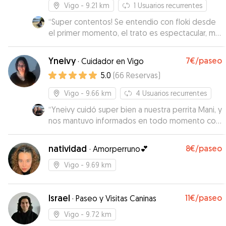
Vigo
- 9.21 km
1
Usuarios recurrentes
“
Super contentos! Se entendio con floki desde
el primer momento, el trato es espectacular, me
ha mandando videos de mi perro jugando con
los suyos y se nota que ha disfrutado mucho el
Yneivy
7€
/paseo
·
Cuidador en Vigo
día de hoy, vamos a repetir sin duda! Cuidador
5.0
(
66
Reservas
)
muy recomendable, muchas gracias por tratarlo
como uno mas de la familia!
”
Vigo
- 9.66 km
4
Usuarios recurrentes
“
Yneivy cuidó super bien a nuestra perrita Mani, y
nos mantuvo informados en todo momento con
fotos y videos de cómo estaba. Mani estuvo
contenta y relajada. Excelente cuidadora.
natividad
8€
/paseo
·
Amorperruno💕
Muchas gracias Yneivy por cuidar tan bien a
nuestra perrita. Repetiremos sin duda!
”
Vigo
- 9.69 km
Israel
11€
/paseo
·
Paseo y Visitas Caninas
Vigo
- 9.72 km