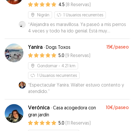
4.5
(
8
Reservas
)
Nigrán
1
Usuarios recurrentes
“
Alejandra es maravillosa. Ya paseó a mis perros
4 veces y todo ha ido genial. Está muy
pendiente de ellos se nota. Estoy encantada
con ella.
”
Yanira
15€
/paseo
·
Dogs Toxos
5.0
(
9
Reservas
)
Gondomar
- 4.21 km
1
Usuarios recurrentes
“
Espectacular Yanira. Walter estuvo contento y
atendido.
”
Verónica
10€
/paseo
·
Casa acogedora con
gran jardín
5.0
(
11
Reservas
)