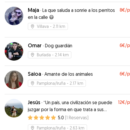
Maja
8€
/
·
La que saluda a sonrie a los perritos
en la calle 😃
Villava
- 2.11 km
Omar
6€
/
·
Dog guardián
Burlada
- 2.14 km
Saioa
6€
/
·
Amante de los animales
Pamplona/Iruña
- 2.17 km
Jesús
12€
/
·
“Un país, una civilización se puede
juzgar por la forma en que trata a sus
animales”
5.0
(
1
Reservas
)
Pamplona/Iruña
- 2.63 km