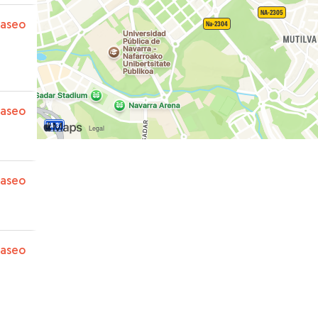
paseo
paseo
paseo
paseo