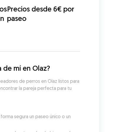
eos
Precios desde 6€ por
on
paseo
 de mí en Olaz?
eadores de perros en Olaz listos para 
contrar la pareja perfecta para tu 
forma segura un paseo único o un 