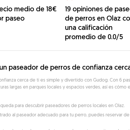
ecio medio de 18€
19 opiniones de pas
or paseo
de perros en Olaz c
una calificación
promedio de 0.0/5
n paseador de perros de confianza cerca
nfianza cerca de ti es simple y divertido con Gudog. Con 6 pas
uras largas en parques locales y espacios verdes, así es cómo en
búsqueda para descubrir paseadores de perros locales en Olaz.
trado al paseador adecuado para tu perro, puedes reservar de 