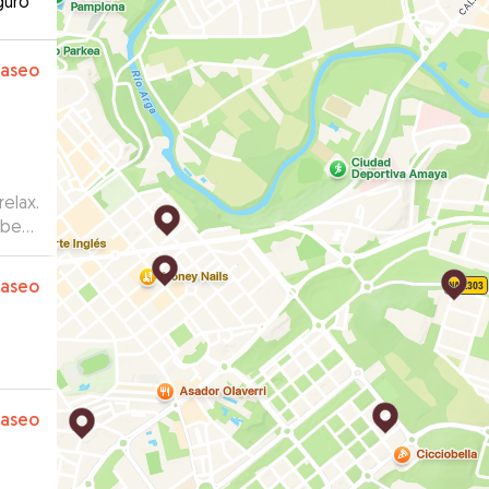
guro
paseo
elax.
ibe
paseo
paseo