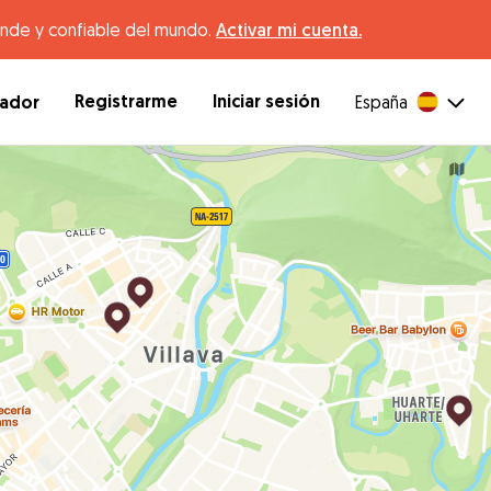
ande y confiable del mundo.
Activar mi cuenta.
Registrarme
Iniciar sesión
dador
España