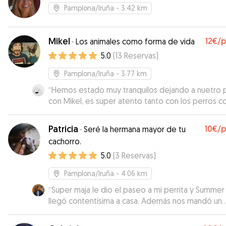
Pamplona/Iruña
- 3.42 km
Mikel
12€
/
·
Los animales como forma de vida
5.0
(
13
Reservas
)
Pamplona/Iruña
- 3.77 km
“
Hemos estado muy tranquilos dejando a nuetro 
con Mikel, es super atento tanto con los perros 
con los dueños, todos los dias nos mandaba vide
nos iba contando como estaba Romeo. Sin duda
Patricia
10€
/
·
Seré la hermana mayor de tu
repetiremos!
”
cachorro.
5.0
(
3
Reservas
)
Pamplona/Iruña
- 4.06 km
“
Super maja le dio el paseo a mi perrita y Summer
llegó contentísima a casa. Además nos mandó un
vídeo para ver lo v bien que se lo estaba pasando
Super recomendable
”