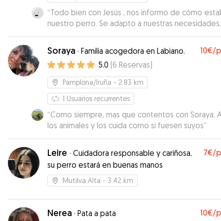
“
Todo bien con Jesús , nos informo de cómo esta
nuestro perro. Se adapto a nuestras necesidades,
repetiríamos encantados.
”
Soraya
10€
/
·
Familia acogedora en Labiano.
5.0
(
6
Reservas
)
Pamplona/Iruña
- 2.83 km
1
Usuarios recurrentes
“
Como siempre, mas que contentos con Soraya. 
los animales y los cuida como si fuesen suyos
”
Leire
7€
/
·
Cuidadora responsable y cariñosa,
su perro estará en buenas manos
Mutilva Alta
- 3.42 km
Nerea
10€
/
·
Pata a pata