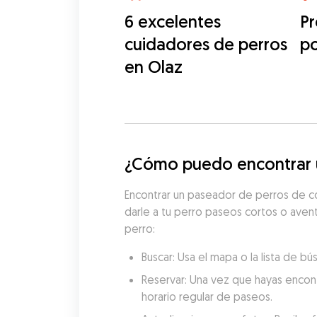
6 excelentes
Pr
cuidadores de perros
p
en Olaz
¿Cómo puedo encontrar u
Encontrar un paseador de perros de co
darle a tu perro paseos cortos o avent
perro:
Buscar: Usa el mapa o la lista de 
Reservar: Una vez que hayas encon
horario regular de paseos.