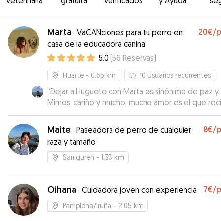
veterinaria
gratuita
verificados
y Ayuda
se
Marta
20€
/
·
VaCANciones para tu perro en
casa de la educadora canina
5.0
(
56
Reservas
)
Huarte
- 0.65 km
10
Usuarios recurrentes
“
Dejar a Huguete con Marta es sinónimo de paz y r
Mimos, cariño y mucho, mucho amor es el que rec
Hugo. Eternamente agradecida una vez más.
Información diaria de paseos, comidas... Mil gracias por
Maite
8€
/
·
Paseadora de perro de cualquier
cuidar del abuelito pirata Marta
”
raza y tamaño
Sarriguren
- 1.33 km
Oihana
7€
/
·
Cuidadora joven con experiencia
Pamplona/Iruña
- 2.05 km