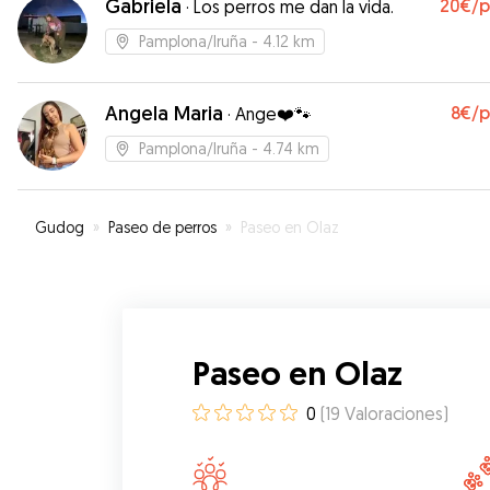
Gabriela
20€
/
·
Los perros me dan la vida.
Pamplona/Iruña
- 4.12 km
Angela Maria
8€
/
·
Ange❤️🐾
Pamplona/Iruña
- 4.74 km
Gudog
»
Paseo de perros
»
Paseo en Olaz
Paseo en Olaz
0
(
19
Valoraciones
)