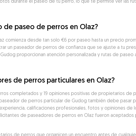
otos durante el paseo de tu perro, lo que te permite ver las ru
io de paseo de perros en Olaz?
laz comienza desde tan solo €6 por paseo hasta un precio prom
ar un paseador de perros de confianza que se ajuste a tu presu
 Gudog proporcionan atención personalizada y rutas de paseo 
res de perros particulares en Olaz?
ros completados y 19 opiniones positivas de propietarios de p
 paseador de perros particular de Gudog también debe pasar po
eriencia, calificaciones profesionales, fotos y opiniones de los
solicitantes de paseadores de perros en Olaz fueron aceptados p
rios de perros que organicen un encuentro antes de cualquier 