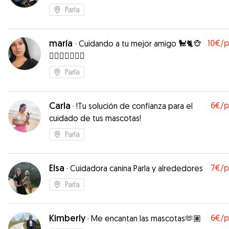
Parla
maría
10€
/
·
Cuidando a tu mejor amigo 🐩🐈🐵
🐕‍🦺🦮🐶🐇🐔🦜
Parla
Carla
6€
/
·
!Tu solución de confianza para el
cuidado de tus mascotas!
Parla
Elsa
7€
/
·
Cuidadora canina Parla y alrededores
Parla
Kimberly
6€
/
·
Me encantan las mascotas🫶🏽