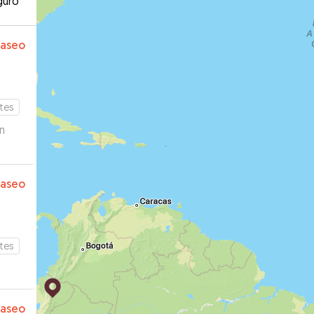
guro
paseo
tes
paseo
tes
paseo