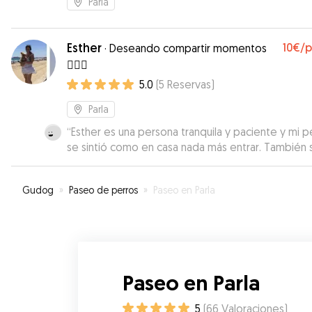
Parla
Esther
10€
/
·
Deseando compartir momentos
🐕‍🦺🐾
5.0
(
5
Reservas
)
Parla
“
Esther es una persona tranquila y paciente y mi pe
se sintió como en casa nada más entrar. También 
comunicó bien comigo durante lá estancia,
manteniendo a mi informada sobre el bienestar d
Gudog
»
Paseo de perros
»
Paseo en Parla
mimada perrita.
”
Paseo en Parla
5
(
66
Valoraciones
)