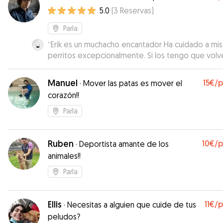
5.0
(
3
Reservas
)
Parla
“
Erik es un muchacho encantador Ha cuidado a mis dos
perritos excepcionalmente. Si los tengo que volv
dejar no dudaré en volvérselos a dejar. Los perrit
han estado como en casa Recomendable 100% Gr
Manuel
15€
/
·
Mover las patas es mover el
Erik
”
corazón!!
Parla
Ruben
10€
/
·
Deportista amante de los
animales!!
Parla
Ellis
11€
/
·
Necesitas a alguien que cuide de tus
peludos?