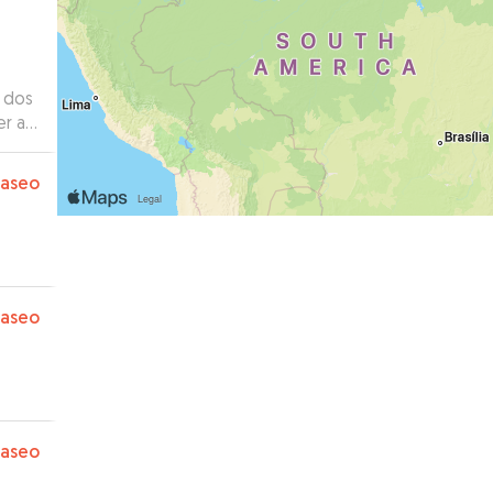
er a
os
acias
paseo
paseo
paseo