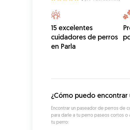
15 excelentes
Pr
cuidadores de perros
p
en Parla
¿Cómo puedo encontrar u
Encontrar un paseador de perros de con
para darle a tu perro paseos cortos o 
tu perro: