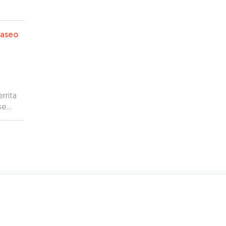
paseo
rrita
se
e mi