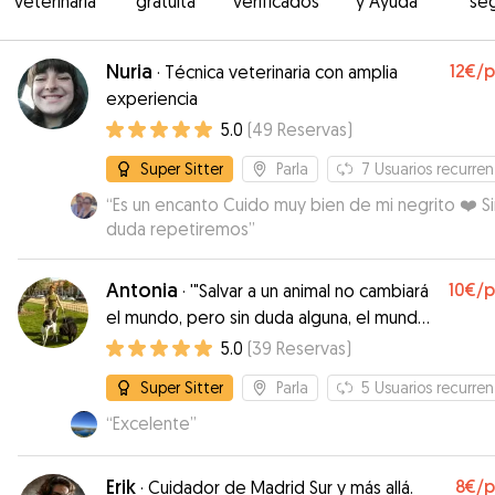
veterinaria
gratuita
verificados
y Ayuda
se
Nuria
12€
/
·
Técnica veterinaria con amplia
experiencia
5.0
(
49
Reservas
)
Super Sitter
Parla
7
Usuarios recurren
“
Es un encanto Cuido muy bien de mi negrito ❤️ Sin
duda repetiremos
”
Antonia
10€
/
·
'"Salvar a un animal no cambiará
el mundo, pero sin duda alguna, el mundo
cambiará para él."
5.0
(
39
Reservas
)
Super Sitter
Parla
5
Usuarios recurren
“
Excelente
”
Erik
8€
/
·
Cuidador de Madrid Sur y más allá.