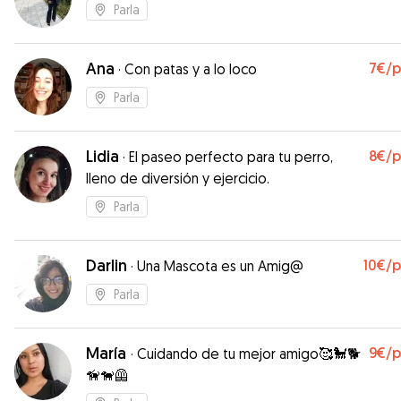
Parla
Ana
7€
/
·
Con patas y a lo loco
Parla
Lidia
8€
/
·
El paseo perfecto para tu perro,
lleno de diversión y ejercicio.
Parla
Darlin
10€
/
·
Una Mascota es un Amig@
Parla
María
9€
/
·
Cuidando de tu mejor amigo🥰🐩🐕
🦮🐕‍🦺