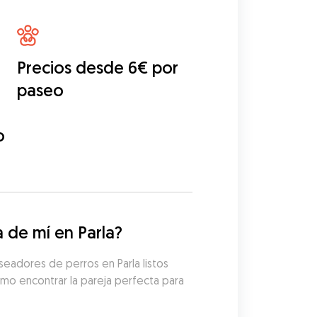
Precios desde 6€ por
paseo
o
 de mí en Parla?
eadores de perros en Parla listos 
mo encontrar la pareja perfecta para 