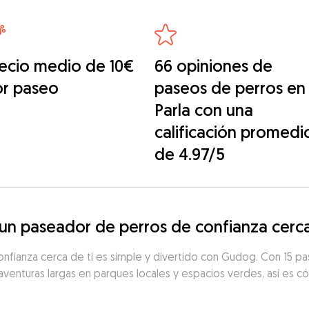
ecio medio de 10€
66 opiniones de
or paseo
paseos de perros en
Parla con una
calificación promedi
de 4.97/5
n paseador de perros de confianza cerca
fianza cerca de ti es simple y divertido con Gudog. Con 15 pas
aventuras largas en parques locales y espacios verdes, así es có