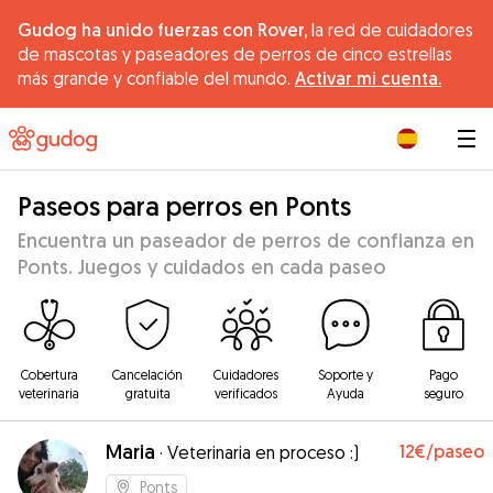
Gudog ha unido fuerzas con Rover,
la red de cuidadores
de mascotas y paseadores de perros de cinco estrellas
más grande y confiable del mundo.
Activar mi cuenta.
|
Paseos para perros en Ponts
Encuentra un paseador de perros de confianza en
Ponts. Juegos y cuidados en cada paseo
Cobertura
Cancelación
Cuidadores
Soporte y
Pago
veterinaria
gratuita
verificados
Ayuda
seguro
Maria
12€
/paseo
·
Veterinaria en proceso :)
Ponts