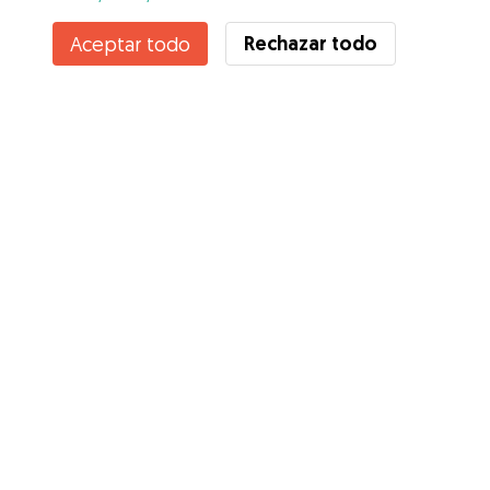
Rechazar todo
Aceptar todo
Servicios
Cómo funciona
Sobre Gudog
Opiniones
Cobertura Veterinaria
Consejos para dueños de perros
Consejos para cuidadores
Hazte cuidador
Blog