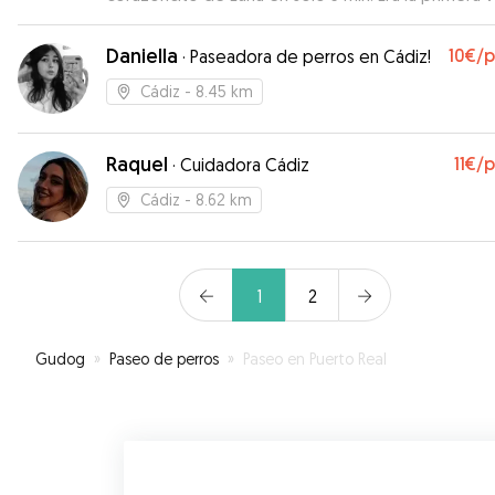
que la dejábamos con alguien y os aseguro que n
podríamos haber encontrado mejor persona. Nos
Daniella
10€
/
·
Paseadora de perros en Cádiz!
mantuvo informados de todos los pasos que dab
Luna a cada momentito, respeto sus horarios y
Cádiz
- 8.45 km
costumbres... Alfinal de las vacaciones Luna no qu
volver... No la culpo estuvo como una reina jajajaja
Raquel
11€
/
·
Cuidadora Cádiz
Cádiz
- 8.62 km
1
2
Gudog
»
Paseo de perros
»
Paseo en Puerto Real