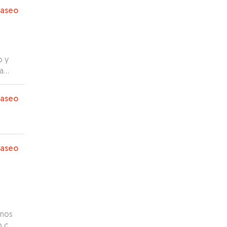
é nos
paseo
 el
remos
o y
a
mada
paseo
en,
paseo
 nos
o con