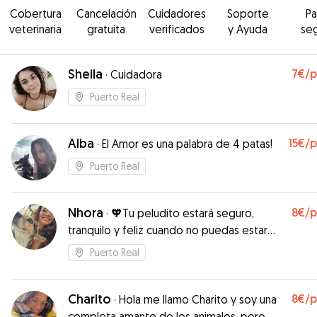
Cobertura
Cancelación
Cuidadores
Soporte
P
veterinaria
gratuita
verificados
y Ayuda
se
Sheila
7€
/
·
Cuidadora
Puerto Real
Alba
15€
/
·
El Amor es una palabra de 4 patas!
Puerto Real
Nhora
8€
/
·
🧡Tu peludito estará seguro,
tranquilo y feliz cuando no puedas estar
con él🧡
Puerto Real
Charito
8€
/
·
Hola me llamo Charito y soy una
completa amante de los animales, pero