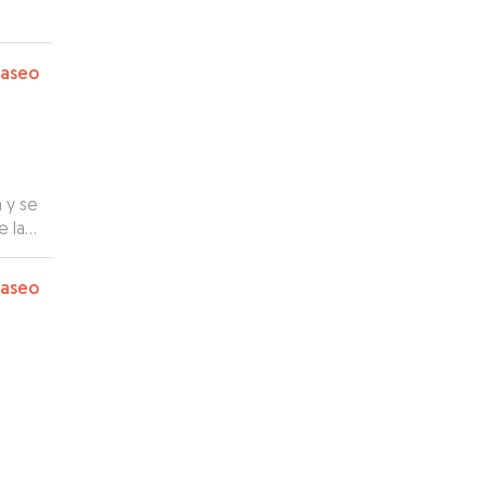
paseo
 y se
e la
paseo