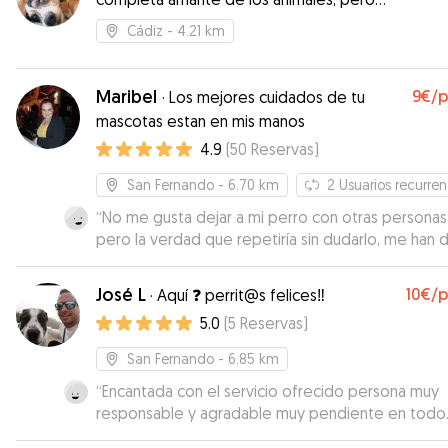
sobretodo de perros
Cádiz
- 4.21 km
Maribel
9€
/
·
Los mejores cuidados de tu
mascotas estan en mis manos
4.9
(
50
Reservas
)
San Fernando
- 6.70 km
2
Usuarios recurren
“
No me gusta dejar a mi perro con otras personas
pero la verdad que repetiría sin dudarlo, me han
esa confianza para dejar a mi perro bajo su cargo.
guardería de día para unas horas y no me espera
José L
10€
/
·
Aquí ❓ perrit@s felices‼️
que también fueran a sacarle a la calle a dar un pa
5.0
(
5
Reservas
)
Estuvo también con una perrita y por lo que me h
dicho todo genial. Un buen cuidador en que confia
San Fernando
- 6.85 km
máximo y muy amable.
”
“
Encantada con el servicio ofrecido persona muy
responsable y agradable muy pendiente en todo
momento completamente recomendable volverá