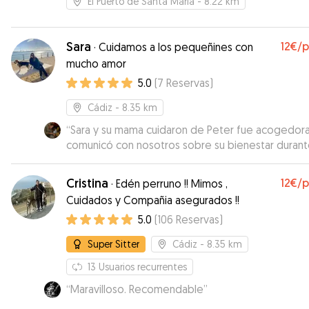
El Puerto de Santa María
- 8.22 km
Sara
12€
/
·
Cuidamos a los pequeñines con
mucho amor
5.0
(
7
Reservas
)
Cádiz
- 8.35 km
“
Sara y su mama cuidaron de Peter fue acogedora
comunicó con nosotros sobre su bienestar durant
tarde. Recomendable.
”
Cristina
12€
/
·
Edén perruno !! Mimos ,
Cuidados y Compañia asegurados !!
5.0
(
106
Reservas
)
Super Sitter
Cádiz
- 8.35 km
13
Usuarios recurrentes
“
Maravilloso. Recomendable
”