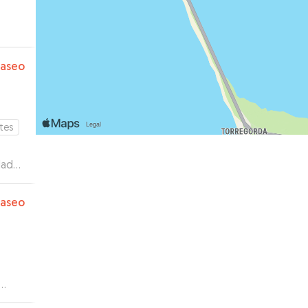
paseo
tes
 dado
 Pedí
ba
paseo
seo.
a
r al
 q