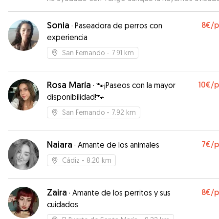
poco margen. Nuestro perro está encantado con e
Sonia
8€
/
·
Paseadora de perros con
experiencia
San Fernando
- 7.91 km
Rosa María
10€
/
·
🐾¡Paseos con la mayor
disponibilidad!🐾
San Fernando
- 7.92 km
Naiara
7€
/
·
Amante de los animales
Cádiz
- 8.20 km
Zaira
8€
/
·
Amante de los perritos y sus
cuidados