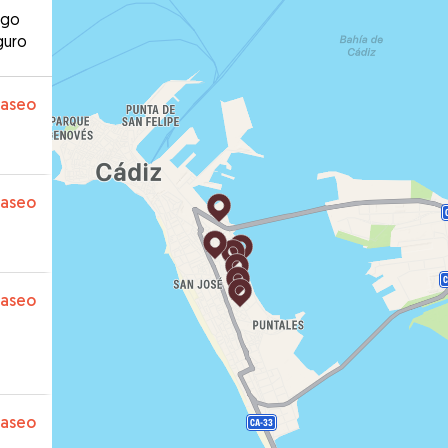
ago
guro
paseo
paseo
paseo
paseo