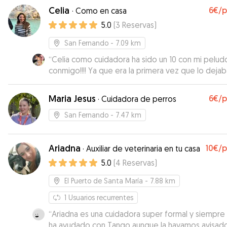
contar con el Estoy encantada con el set que Jos
Celia
6€
/
·
Como en casa
ha dado ,persona muy responsable y cariñosa con
5.0
(
3
Reservas
)
perrito muy pendiente en todo momento volve
a contar con el
”
San Fernando
- 7.09 km
“
Celia como cuidadora ha sido un 10 con mi pelud
conmigo!!!! Ya que era la primera vez que lo dejab
con alguien que no conocía y me ha tenido infor
cada dos por tres. Drogon, literal, parecía que estaba
Maria Jesus
6€
/
·
Cuidadora de perros
en un retiro relax 😅… lo he visto con ella súper bi
atendiendo a todos los detalles que le di y muy
San Fernando
- 7.47 km
mimado! Recomendada 100% y repetiré 100%
”
Ariadna
10€
/
·
Auxiliar de veterinaria en tu casa
5.0
(
4
Reservas
)
El Puerto de Santa María
- 7.88 km
1
Usuarios recurrentes
“
Ariadna es una cuidadora super formal y siempre
ha ayudado con Tango aunque la hayamos avisad