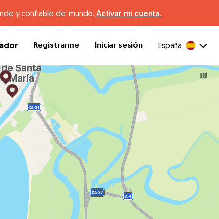
ande y confiable del mundo.
Activar mi cuenta.
Registrarme
Iniciar sesión
dador
España