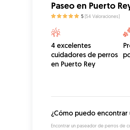
Paseo en Puerto Re
5
(
54
Valoraciones
)
4 excelentes
Pr
cuidadores de perros
p
en Puerto Rey
¿Cómo puedo encontrar u
Encontrar un paseador de perros de co