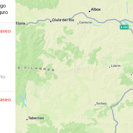
ago
guro
paseo
 No
paseo