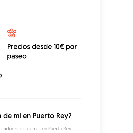
Precios desde 10€ por
paseo
o
 de mí en Puerto Rey?
seadores de perros en Puerto Rey 