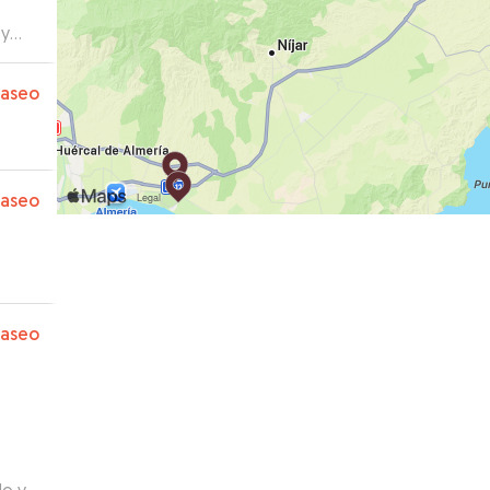
 y
a
paseo
paseo
paseo