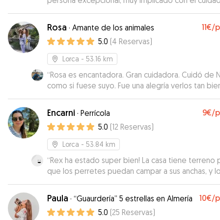
persona excepcional, muy implicado con el cuida
atenciones a mi cachorrita, a cuidado perfectame
de ella en todos los ámbitos, tanto en sus
Rosa
11€
/
·
Amante de los animales
necesidades como en atenciones y cuidados hacia
5.0
(
4
Reservas
)
y hacia mi, a estado enviando fotos y videos todo
días desde el primer momento dando una enorm
Lorca
- 53.16 km
tranquilidad, no a escatimado en cuidados
“
Rosa es encantadora. Gran cuidadora. Cuidó de 
demostrando tener una calidad humana ejemplar.
como si fuese suyo. Fue una alegría verlos tan bie
cachorrita regresó a casa muy contenta y feliz y
juntos.
”
nosotros muchísimo mas.. Se nota que le gustan l
perros y sabe cuidar muy bien de ellos, Su perrito
Encarni
9€
/
·
Perrícola
debe ser un angelito a quien Dios en vez de alas l
5.0
(
12
Reservas
)
cuatro patitas, a sido paciente, cariñoso y juguet
Kala, le a dejado apoderase de su casa, su camita 
Lorca
- 53.84 km
hasta de sus juguetes… una excelente y ejemplar
“
Rex ha estado super bien! La casa tiene terreno 
compañía para cualquier otro perrito. David es un
que los perretes puedan campar a sus anchas, y l
persona de la máxima confianza y recomendable
chicos han sido super amables.
”
Muchísimas gracias David.
”
Paula
10€
/
·
“Guaurdería” 5 estrellas en Almería
5.0
(
25
Reservas
)