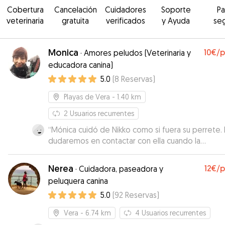
Cobertura
Cancelación
Cuidadores
Soporte
P
veterinaria
gratuita
verificados
y Ayuda
se
Monica
10€
/
·
Amores peludos (Veterinaria y
educadora canina)
5.0
(
8
Reservas
)
Playas de Vera
- 1.40 km
2
Usuarios recurrentes
“
Mónica cuidó de Nikko como si fuera su perrete.
dudaremos en contactar con ella cuando la
necesitemos.
”
Nerea
12€
/
·
Cuidadora, paseadora y
peluquera canina
5.0
(
92
Reservas
)
Vera
- 6.74 km
4
Usuarios recurrentes