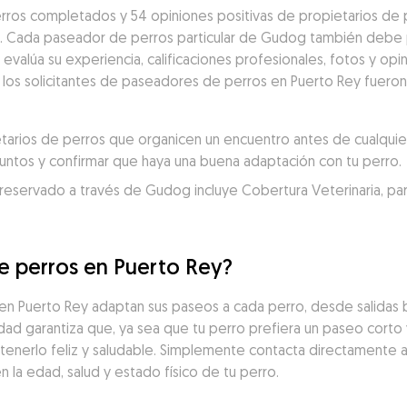
ros completados y 54 opiniones positivas de propietarios de 
s. Cada paseador de perros particular de Gudog también debe 
alúa su experiencia, calificaciones profesionales, fotos y opin
e los solicitantes de paseadores de perros en Puerto Rey fueron
rios de perros que organicen un encuentro antes de cualquier 
juntos y confirmar que haya una buena adaptación con tu perro.
servado a través de Gudog incluye Cobertura Veterinaria, para un
e perros en Puerto Rey?
 Puerto Rey adaptan sus paseos a cada perro, desde salidas b
idad garantiza que, ya sea que tu perro prefiera un paseo corto 
tenerlo feliz y saludable. Simplemente contacta directamente 
la edad, salud y estado físico de tu perro.