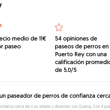
y
ecio medio de 11€
54 opiniones de
or paseo
paseos de perros en
Puerto Rey con una
calificación promedi
de 5.0/5
n paseador de perros de confianza cerca
nfianza cerca de ti es simple y divertido con Gudog. Con 4 pa