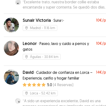
“
Excelente trato, nuestra border collie estaba
encantanda y super contenta. Se quedó dos días,
cuando sabía el camino se alegraba porque sabía 
dónde iba.
”
Sunair Victoria
10€
/
·
Suna✨
Madrid
- 11.16 km
Leonor
10€
/
·
Paseo, lavo y cuido a perros y
gatos
Águilas
- 30.84 km
David
14€
/
·
Cuidador de confianza en Lorca –
Experiencia, cariño y hogar familiar
5.0
(
4
Reservas
)
Lorca
- 52.42 km
“
A sido un experiencia excelente, David es una