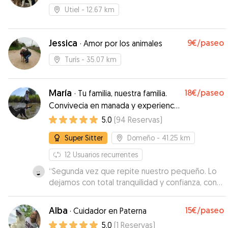
Utiel
- 12.67 km
Jessica
9€
/paseo
·
Amor por los animales
Turís
- 35.07 km
María
18€
/paseo
·
Tu familia, nuestra familia.
Convivecia en manada y experiencia
en etologia.
5.0
(
94
Reservas
)
Super Sitter
Domeño
- 41.25 km
12
Usuarios recurrentes
“
Segunda vez que repite nuestro pequeño. Lo
dejamos con total tranquilidad y confianza, con
María y Jennifer siempre es como dejarlo con la
familia. Gus siempre queda muy contento y se
Alba
15€
/paseo
·
Cuidador en Paterna
divierte mucho con los otros perretes.
”
5.0
(
1
Reservas
)