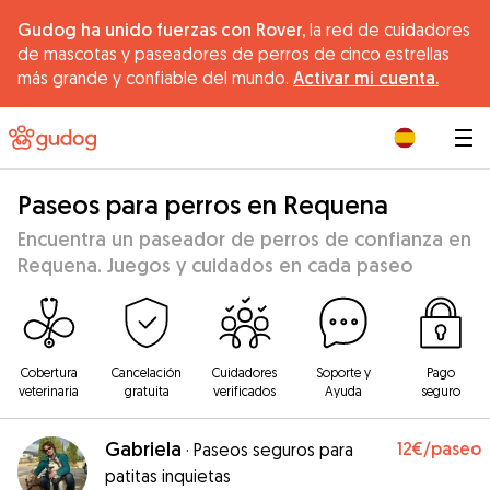
Gudog ha unido fuerzas con Rover,
la red de cuidadores
de mascotas y paseadores de perros de cinco estrellas
más grande y confiable del mundo.
Activar mi cuenta.
|
Paseos para perros en Requena
Encuentra un paseador de perros de confianza en
Requena. Juegos y cuidados en cada paseo
Cobertura
Cancelación
Cuidadores
Soporte y
Pago
veterinaria
gratuita
verificados
Ayuda
seguro
Gabriela
12€
/paseo
·
Paseos seguros para
patitas inquietas