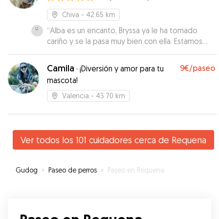
Chiva
- 42.65 km
“
Alba es un encanto, Bryssa ya le ha tomado
cariño y se la pasa muy bien con ella. Estamos
encantados y seguro repetiremos cuando sea
necesario. Gracias!!!!
”
Camila
9€
/paseo
·
¡Diversión y amor para tu
mascota!
Valencia
- 43.70 km
Ver todos los 101 cuidadores cerca de Requena
Gudog
»
Paseo de perros
»
Paseo en Requena