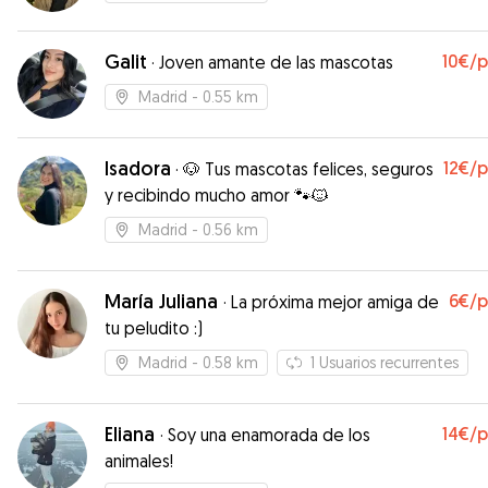
Galit
10€
/
·
Joven amante de las mascotas
Madrid
- 0.55 km
Isadora
12€
/
·
🐶 Tus mascotas felices, seguros
y recibindo mucho amor 🐾🐱
Madrid
- 0.56 km
María Juliana
6€
/
·
La próxima mejor amiga de
tu peludito :)
Madrid
- 0.58 km
1
Usuarios recurrentes
Eliana
14€
/
·
Soy una enamorada de los
animales!