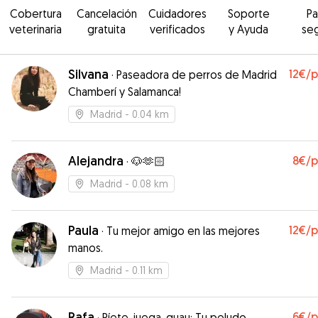
Cobertura
Cancelación
Cuidadores
Soporte
P
veterinaria
gratuita
verificados
y Ayuda
se
Silvana
12€
/
·
Paseadora de perros de Madrid
Chamberí y Salamanca!
Madrid
- 0.04 km
Alejandra
8€
/
·
🐶🫶🏻
Madrid
- 0.08 km
Paula
12€
/
·
Tu mejor amigo en las mejores
manos.
Madrid
- 0.11 km
Rafa
6€
/
·
Ríete, juega, guau: Tu peludo