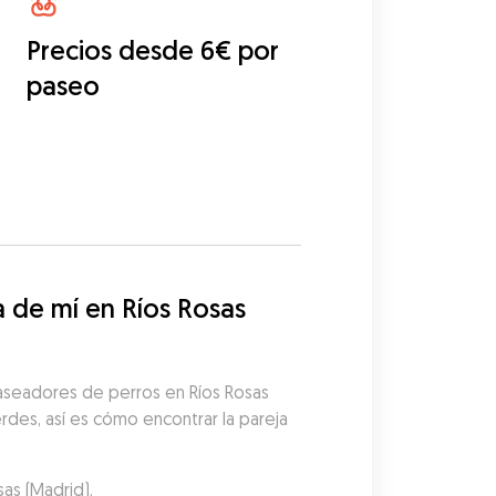
Precios desde 6€ por
paseo
de mí en Ríos Rosas 
aseadores de perros en Ríos Rosas 
rdes, así es cómo encontrar la pareja 
as (Madrid).