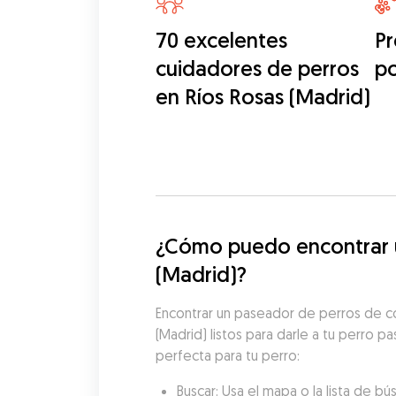
70 excelentes
Pr
cuidadores de perros
p
en Ríos Rosas (Madrid)
¿Cómo puedo encontrar u
(Madrid)?
Encontrar un paseador de perros de co
(Madrid) listos para darle a tu perro p
perfecta para tu perro:
Buscar: Usa el mapa o la lista de 