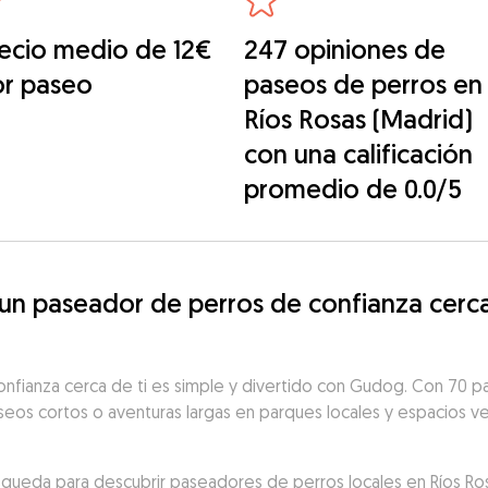
ecio medio de 12€
247 opiniones de
or paseo
paseos de perros en
Ríos Rosas (Madrid)
con una calificación
promedio de 0.0/5
n paseador de perros de confianza cerca 
nfianza cerca de ti es simple y divertido con Gudog. Con 70 p
aseos cortos o aventuras largas en parques locales y espacios ve
búsqueda para descubrir paseadores de perros locales en Ríos Ros