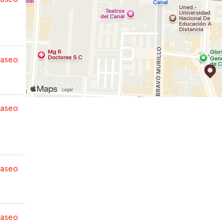
paseo
paseo
paseo
paseo