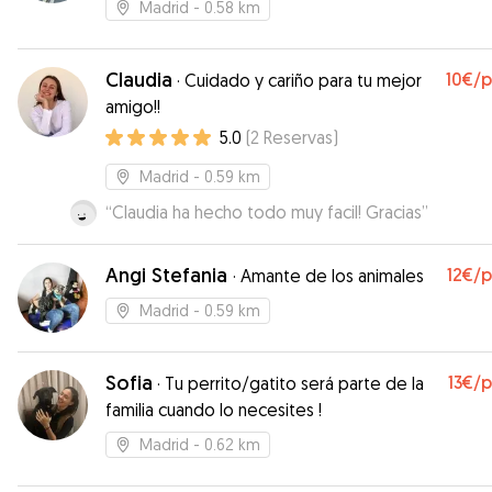
Madrid
- 0.58 km
Claudia
10€
/
·
Cuidado y cariño para tu mejor
amigo!!
5.0
(
2
Reservas
)
Madrid
- 0.59 km
“
Claudia ha hecho todo muy facil! Gracias
”
Angi Stefania
12€
/
·
Amante de los animales
Madrid
- 0.59 km
Sofia
13€
/
·
Tu perrito/gatito será parte de la
familia cuando lo necesites !
Madrid
- 0.62 km