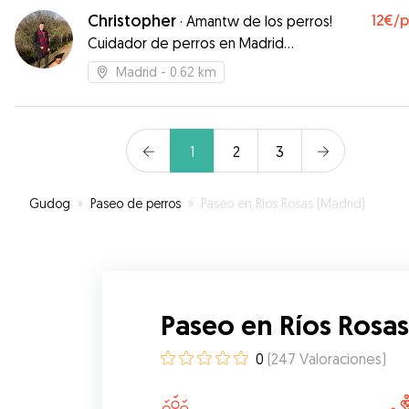
Christopher
12€
/
·
Amantw de los perros!
Cuidador de perros en Madrid
centro/norte
Madrid
- 0.62 km
1
2
3
Gudog
»
Paseo de perros
»
Paseo en Ríos Rosas (Madrid)
Paseo en Ríos Rosas
0
(
247
Valoraciones
)