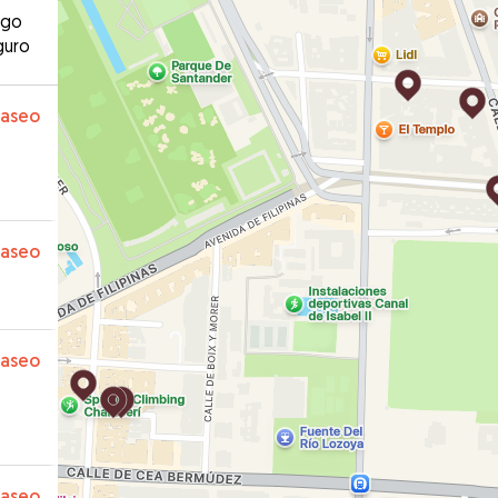
ago
guro
paseo
paseo
paseo
paseo