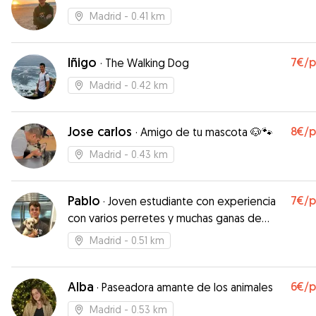
Madrid
- 0.41 km
Iñigo
7€
/
·
The Walking Dog
Madrid
- 0.42 km
Jose carlos
8€
/
·
Amigo de tu mascota 🐶🐾
Madrid
- 0.43 km
Pablo
7€
/
·
Joven estudiante con experiencia
con varios perretes y muchas ganas de
conocer a más!
Madrid
- 0.51 km
Alba
6€
/
·
Paseadora amante de los animales
Madrid
- 0.53 km