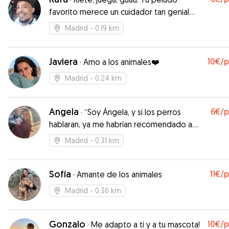
favorito merece un cuidador tan genial
como el!
Madrid
- 0.19 km
Javiera
10€
/
·
Amo a los animales❤️
Madrid
- 0.24 km
Angela
6€
/
·
“Soy Ángela, y si los perros
hablaran, ya me habrían recomendado a
todos sus amigos.”
Madrid
- 0.31 km
Sofía
11€
/
·
Amante de los animales
Madrid
- 0.36 km
Gonzalo
10€
/
·
Me adapto a ti y a tu mascota!