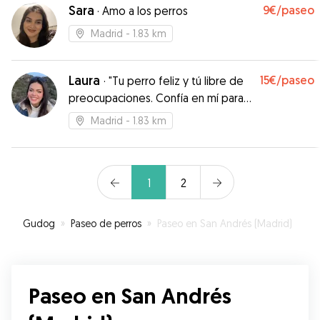
Sara
9€
/paseo
·
Amo a los perros
Madrid
- 1.83 km
Laura
15€
/paseo
·
"Tu perro feliz y tú libre de
preocupaciones. Confía en mí para
pasear a tu amigo peludo". No
Madrid
- 1.83 km
1
2
Gudog
»
Paseo de perros
»
Paseo en San Andrés (Madrid)
Paseo en San Andrés