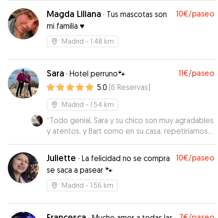
Magda Liliana
10€
/paseo
·
Tus mascotas son
mi familia ♥️
Madrid
- 1.48 km
Sara
11€
/paseo
·
Hotel perruno🐾
5.0
(
6
Reservas
)
Madrid
- 1.54 km
“
Todo genial, Sara y su chico son muy agradables
y atentos, y Bart como en su casa, repetiríamos
seguro😊
”
Juliette
10€
/paseo
·
La felicidad no se compra
se saca a pasear 🐾
Madrid
- 1.56 km
Francesca
7€
/paseo
·
Mucho amor a todas las