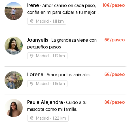
Irene
10€
/paseo
·
Amor canino en cada paso,
confía en mí para cuidar a tu mejor
amigo
Madrid
- 1.11 km
Joanyelis
6€
/paseo
·
La grandeza viene con
pequeños pasos
Madrid
- 1.13 km
Lorena
6€
/paseo
·
Amor por los animales
Madrid
- 1.15 km
Paula Alejandra
8€
/paseo
·
Cuido a tu
mascota como mi familia.
Madrid
- 1.22 km