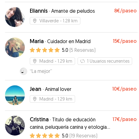
Eliannis
8€
/paseo
·
Amante de peludos
Villaverde
- 1.28 km
Maria
15€
/paseo
·
Cuidador en Madrid
5.0
(
5
Reservas
)
Madrid
- 1.29 km
1
Usuarios recurrentes
“
La mejor
”
Jean
10€
/paseo
·
Animal lover
Madrid
- 1.29 km
Cristina
17€
/paseo
·
Título de educación
canina, peluquería canina y etologia
felina
5.0
(
19
Reservas
)