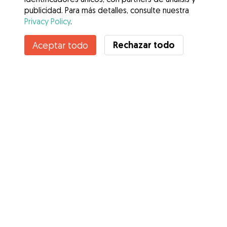
publicidad. Para más detalles, consulte nuestra
Privacy Policy
.
Rechazar todo
Aceptar todo
Servicios
Cómo funciona
Sobre Gudog
Opiniones
Cobertura Veterinaria
Consejos para dueños de perros
Consejos para cuidadores