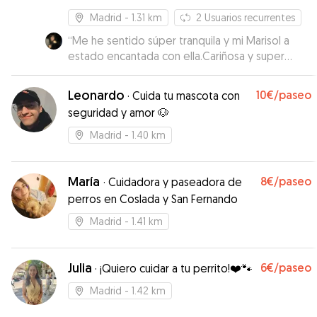
Madrid
- 1.31 km
2
Usuarios recurrentes
“
Me he sentido súper tranquila y mi Marisol a
estado encantada con ella.Cariñosa y super
responsable.
”
Leonardo
10€
/paseo
·
Cuida tu mascota con
seguridad y amor 🐶
Madrid
- 1.40 km
María
8€
/paseo
·
Cuidadora y paseadora de
perros en Coslada y San Fernando
Madrid
- 1.41 km
Julia
6€
/paseo
·
¡Quiero cuidar a tu perrito!❤️🐾
Madrid
- 1.42 km