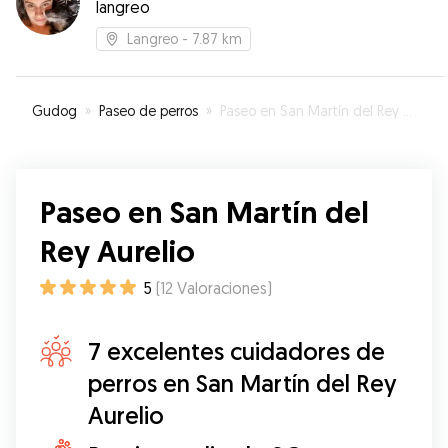
langreo
Langreo
- 7.87 km
Gudog
»
Paseo de perros
»
Paseo en San Martín del Rey Aurelio
Paseo en San Martín del
Rey Aurelio
5
(
12
Valoraciones
)
7 excelentes cuidadores de
perros en San Martín del Rey
Aurelio