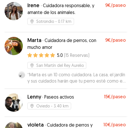
Irene
9€
/paseo
·
Cuidadora responsable, y
amante de los animales.
Sotrondio
- 0.17 km
Marta
9€
/paseo
·
Cuidadora de perros, con
mucho amor
5.0
(
15
Reservas
)
San Martín del Rey Aurelio
“
Marta es un 10 como cuidadora. La casa, el jardín
y sus cuidados harán que tu perro esté como en
casa. Me mantuvo informada con fotos y vídeos
Sin duda repetiremos
”
Lenny
15€
/paseo
·
Paseos activos
Oviedo
- 3.40 km
violeta
10€
/paseo
·
Cuidadora de perros y