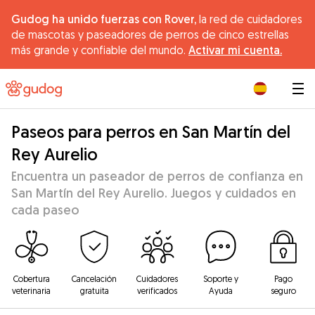
Gudog ha unido fuerzas con Rover,
la red de cuidadores
de mascotas y paseadores de perros de cinco estrellas
más grande y confiable del mundo.
Activar mi cuenta.
|
Paseos para perros en San Martín del
Rey Aurelio
Encuentra un paseador de perros de confianza en
San Martín del Rey Aurelio. Juegos y cuidados en
cada paseo
Cobertura
Cancelación
Cuidadores
Soporte y
Pago
veterinaria
gratuita
verificados
Ayuda
seguro