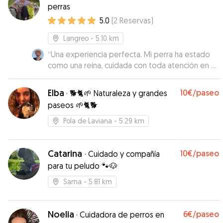
perras
5.0
(
2
Reservas
)
Langreo
- 5.10 km
“
Una experiencia perfecta. Mi perra ha estado
como una reina, cuidada con toda atención en un
entorno maravilloso y amigable. Violeta, además,
es super atenta. Acordé con ella que recogería
Elba
10€
/paseo
·
🐕🐈🌱 Naturaleza y grandes
a mora cada día por la mañana, llevándosela por
paseos 🌱🐈🐕
la tarde, y no hubo ningún problema al respecto
con esto. De verdad que me la han tenido muy
Pola de Laviana
- 5.29 km
bien cuidada. Para repetir acogida con ella, sin
duda.
”
Catarina
10€
/paseo
·
Cuidado y compañía
para tu peludo 🐾🐶
Sama
- 5.81 km
Noelia
6€
/paseo
·
Cuidadora de perros en