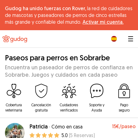
Gudog ha unido fuerzas con Rover,
la red de cuidadores
de mascotas y paseadores de perros de cinco estrellas
más grande y confiable del mundo.
Activar mi cuenta.
|
Paseos para perros en Sobrarbe
Encuentra un paseador de perros de confianza en
Sobrarbe. Juegos y cuidados en cada paseo
Cobertura
Cancelación
Cuidadores
Soporte y
Pago
veterinaria
gratuita
verificados
Ayuda
seguro
Patricia
15€
/paseo
·
Cómo en casa
5.0
(
5
Reservas
)