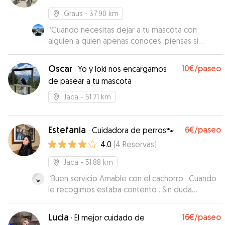
Graus
- 37.90 km
“
Cuando necesitas dejar a tu mascota con
alguien a quien apenas conoces, piensas si
habras a acertado. Pues con Patricia ya no tengo
ninguna duda; cuando hablas con ella, se nota
Oscar
10€
/paseo
·
Yo y loki nos encargamos
que tiene experiencia con los perros y que le
de pasear a tu mascota
gusta lo que hace. Ademas, cada día me enviaba
videos y fotos paseando con ella y sus perras
Jaca
- 51.71 km
por el campo. No dudaría en volver a contactar
con ella, para dejar a Dana.
”
Estefania
6€
/paseo
·
Cuidadora de perros🐾
4.0
(
4
Reservas
)
Jaca
- 51.88 km
“
Buen servicio Amable con el cachorro . Cuando
le recogimos estaba contento . Sin duda
volveríamos a contactar con ella .
”
Lucia
16€
/paseo
·
El mejor cuidado de