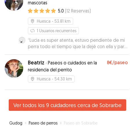
mascotas
5.0
(
12
Reservas
)
Huesca
- 53.81 km
1
Usuarios recurrentes
“
Lucia es super atenta, estuvo pendiente de mi
perra todo el tiempo que la dejé con ella y para
cuadrar horarios sin problemas.
”
Beatriz
8€
/paseo
·
Paseos o cuidados en la
residencia del perrito
Huesca
- 54.30 km
Ver todos los 9 cuidadores cerca de Sobrarbe
Gudog
»
Paseo de perros
»
Paseo en Sobrarbe