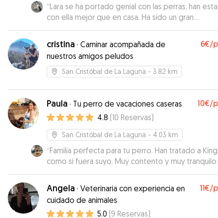
“
Lara se ha portado genial con las perras, han est
con ella mejor que en casa. Ha sido un gran
descubrimiento
”
cristina
6€
/
·
Caminar acompañada de
nuestros amigos peludos
San Cristóbal de La Laguna
- 3.82 km
Paula
10€
/
·
Tu perro de vacaciones caseras
4.8
(
10
Reservas
)
San Cristóbal de La Laguna
- 4.03 km
“
Familia perfecta para tu perro. Han tratado a King
como si fuera suyo. Muy contento y muy tranquilo
dejado con ellos. Repetiré seguro.
”
Angela
11€
/
·
Veterinaria con experiencia en
cuidado de animales
5.0
(
9
Reservas
)