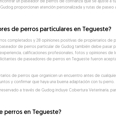
ontrar un paseador de perros de confianza que se ajuste a tu 
 Gudog proporcionan atención personalizada y rutas de paseo 
res de perros particulares en Tegueste?
ros completados y 28 opiniones positivas de propietarios de p
 paseador de perros particular de Gudog también debe pasar po
eriencia, calificaciones profesionales, fotos y opiniones de los
solicitantes de paseadores de perros en Tegueste fueron acepta
rios de perros que organicen un encuentro antes de cualquier 
juntos y confirmar que haya una buena adaptación con tu perro.
servado a través de Gudog incluye Cobertura Veterinaria, para un
e perros en Tegueste?