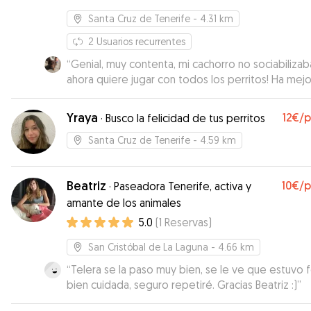
Santa Cruz de Tenerife
- 4.31 km
2
Usuarios recurrentes
“
Genial, muy contenta, mi cachorro no sociabilizab
ahora quiere jugar con todos los perritos! Ha mej
mucho. Angela me mandaba videos y fotos y en 
momento estuvimos en contacto. Repetiré sin du
Yraya
12€
/
·
Busco la felicidad de tus perritos
Santa Cruz de Tenerife
- 4.59 km
Beatriz
10€
/
·
Paseadora Tenerife, activa y
amante de los animales
5.0
(
1
Reservas
)
San Cristóbal de La Laguna
- 4.66 km
“
Telera se la paso muy bien, se le ve que estuvo f
bien cuidada, seguro repetiré. Gracias Beatriz :)
”