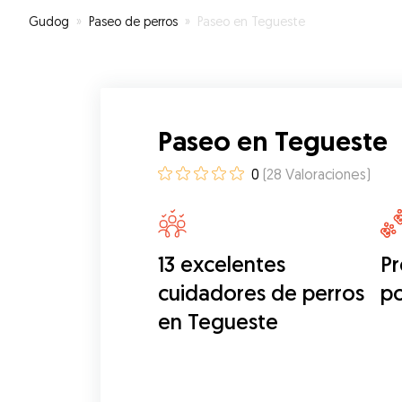
Gudog
»
Paseo de perros
»
Paseo en Tegueste
Paseo en Tegueste
0
(
28
Valoraciones
)
13 excelentes
Pr
cuidadores de perros
p
en Tegueste