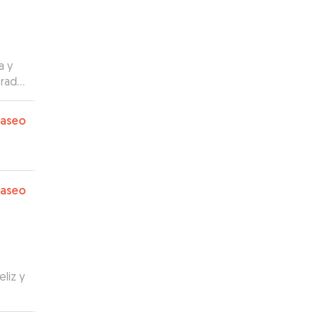
a y
orado
todo
da.
”
paseo
paseo
eliz y