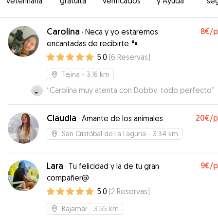
veterinaria
gratuita
verificados
y Ayuda
se
Carolina
8€
/
·
Neca y yo estaremos
encantadas de recibirte 🐾
5.0
(
6
Reservas
)
Tejina
- 3.16 km
“
Carolina muy atenta con Dobby, todo perfecto
”
Claudia
20€
/
·
Amante de los animales
San Cristóbal de La Laguna
- 3.34 km
Lara
9€
/
·
Tu felicidad y la de tu gran
compañer@
5.0
(
2
Reservas
)
Bajamar
- 3.55 km