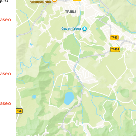
guro
paseo
paseo
paseo