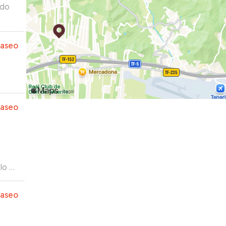
ado
paseo
paseo
 lo he
paseo