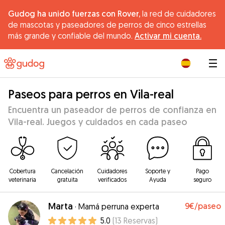
Gudog ha unido fuerzas con Rover,
la red de cuidadores
de mascotas y paseadores de perros de cinco estrellas
más grande y confiable del mundo.
Activar mi cuenta.
|
Paseos para perros en Vila-real
Encuentra un paseador de perros de confianza en
Vila-real. Juegos y cuidados en cada paseo
Cobertura
Cancelación
Cuidadores
Soporte y
Pago
veterinaria
gratuita
verificados
Ayuda
seguro
Marta
9€
/paseo
·
Mamá perruna experta
5.0
(
13
Reservas
)