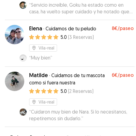
“
Servicio increíble, Goku ha estado como en
casa, ha vuelto super cuidado y he notado que
estaba muy feliz. Cristina ha sido super atenta,
cariñosa con Goku y siempre en contacto
Elena
8€
/paseo
·
Cuidamos de tu peludo
comentándonos cómo estaba nuestro perrete.
5.0
(
3
Reservas
)
Gracias Cristina, pronto repetiremos!
”
Vila-real
“
Muy bien
”
Matilde
6€
/paseo
·
Cuidamos de tu mascota
como si fuera nuestra
5.0
(
2
Reservas
)
Vila-real
“
Cuidaron muy bien de Nara. Si lo necesitanos,
repetiremos sin dudarlo.
”