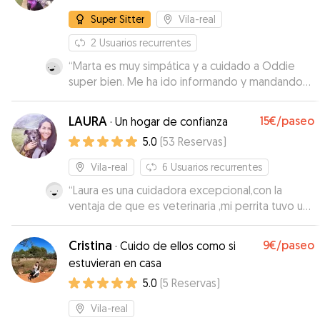
Super Sitter
Vila-real
2
Usuarios recurrentes
“
Marta es muy simpática y a cuidado a Oddie
super bien. Me ha ido informando y mandando
fotos. Cuando lo vuelva a necesitar contaré con
ella.
”
LAURA
15€
/paseo
·
Un hogar de confianza
5.0
(
53
Reservas
)
Vila-real
6
Usuarios recurrentes
“
Laura es una cuidadora excepcional,con la
ventaja de que es veterinaria ,mi perrita tuvo un
pequeño problema y suerte de dejarla con
ella,lo soluciono enseguida, super contenta
Cristina
9€
/paseo
·
Cuido de ellos como si
como persona y excelente trato con los
estuvieran en casa
animales,sin duda volveremos a repetir
”
5.0
(
5
Reservas
)
Vila-real