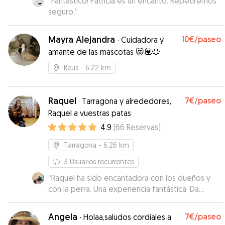
“
Fantástico! Patricia es un encanto. Repetiremos
seguro.
”
Mayra Alejandra
10€
/paseo
·
Cuidadora y
amante de las mascotas 😻💟🐶
Reus
- 6.22 km
Raquel
7€
/paseo
·
Tarragona y alrededores,
Raquel a vuestras patas
4.9
(
66
Reservas
)
Tarragona
- 6.26 km
3
Usuarios recurrentes
“
Raquel ha sido encantadora con los dueños y
con la perra. Una experiencia fantástica. Da
gusto que haya personas así para cuidar de
nuestras mascotas. Cuando volvamos a la zona,
Angela
7€
/paseo
·
Holaa,saludos cordiales a
Raquel será nuestra primera opción
”