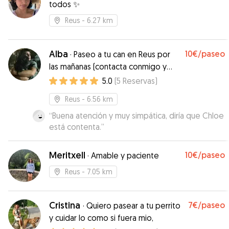
todos ✨
Reus
- 6.27 km
Alba
10€
/paseo
·
Paseo a tu can en Reus por
las mañanas (contacta conmigo y
vemos horarios). Además cuidadora
5.0
(
5
Reservas
)
en fin de semana.
Reus
- 6.56 km
“
Buena atención y muy simpática, diría que Chloe
está contenta.
”
Meritxell
10€
/paseo
·
Amable y paciente
Reus
- 7.05 km
Cristina
7€
/paseo
·
Quiero pasear a tu perrito
y cuidar lo como si fuera mio,