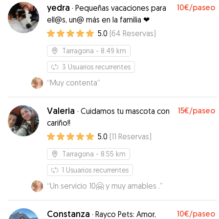
yedra
10€
/paseo
·
Pequeñas vacaciones para
ell@s, un@ más en la familia ❤
5.0
(
64
Reservas
)
Tarragona
- 8.49 km
3
Usuarios recurrentes
“
Muy contenta
”
Valeria
15€
/paseo
·
Cuidamos tu mascota con
cariño!!
5.0
(
11
Reservas
)
Tarragona
- 8.55 km
1
Usuarios recurrentes
“
Un servicio 10🤗 y muy amables .
”
Constanza
10€
/paseo
·
Rayco Pets: Amor,