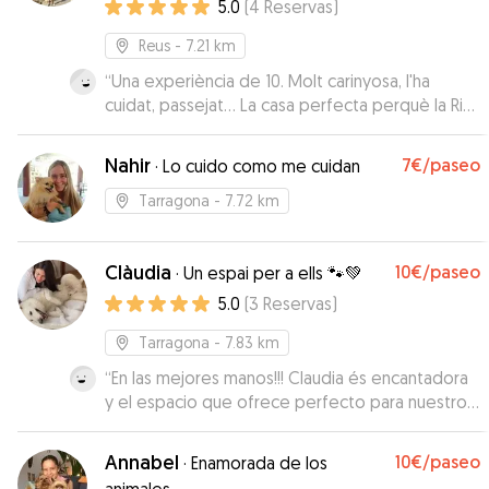
5.0
(
4
Reservas
)
Reus
- 7.21 km
“
Una experiència de 10. Molt carinyosa, l'ha
cuidat, passejat... La casa perfecta perquè la Rita
pogués esbargir-se i es trobés com a casa.
Repetirem!
”
Nahir
7€
/paseo
·
Lo cuido como me cuidan
Tarragona
- 7.72 km
Clàudia
10€
/paseo
·
Un espai per a ells 🐾💚
5.0
(
3
Reservas
)
Tarragona
- 7.83 km
“
En las mejores manos!!! Claudia és encantadora
y el espacio que ofrece perfecto para nuestros
pequeños… Pupi ha estado genial. Confianza
total en ella ❤️. Gracias por mantenernos
Annabel
10€
/paseo
·
Enamorada de los
informados en todo momento.
”