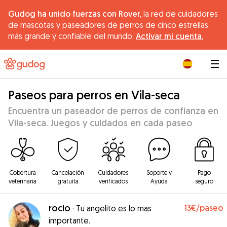
Gudog ha unido fuerzas con Rover,
la red de cuidadores
de mascotas y paseadores de perros de cinco estrellas
más grande y confiable del mundo.
Activar mi cuenta.
|
Paseos para perros en Vila-seca
Encuentra un paseador de perros de confianza en
Vila-seca. Juegos y cuidados en cada paseo
Cobertura
Cancelación
Cuidadores
Soporte y
Pago
veterinaria
gratuita
verificados
Ayuda
seguro
rocio
13€
/paseo
·
Tu angelito es lo mas
importante.