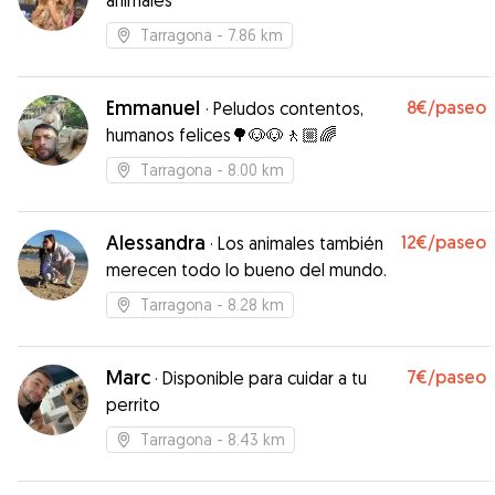
animales
Tarragona
- 7.86 km
Emmanuel
8€
/paseo
·
Peludos contentos,
humanos felices🌳🐶🐶🚶🏼🌈
Tarragona
- 8.00 km
Alessandra
12€
/paseo
·
Los animales también
merecen todo lo bueno del mundo.
Tarragona
- 8.28 km
Marc
7€
/paseo
·
Disponible para cuidar a tu
perrito
Tarragona
- 8.43 km