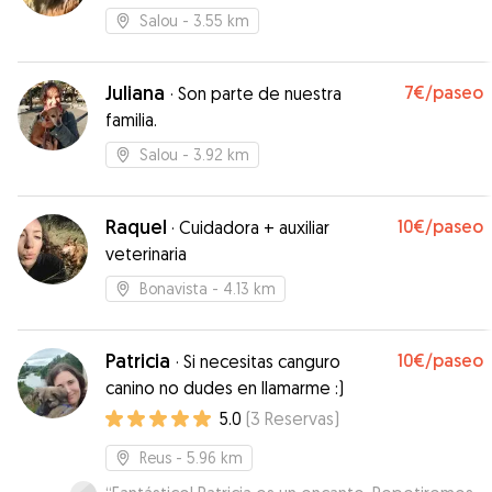
Salou
- 3.55 km
Juliana
7€
/paseo
·
Son parte de nuestra
familia.
Salou
- 3.92 km
Raquel
10€
/paseo
·
Cuidadora + auxiliar
veterinaria
Bonavista
- 4.13 km
Patricia
10€
/paseo
·
Si necesitas canguro
canino no dudes en llamarme :)
5.0
(
3
Reservas
)
Reus
- 5.96 km