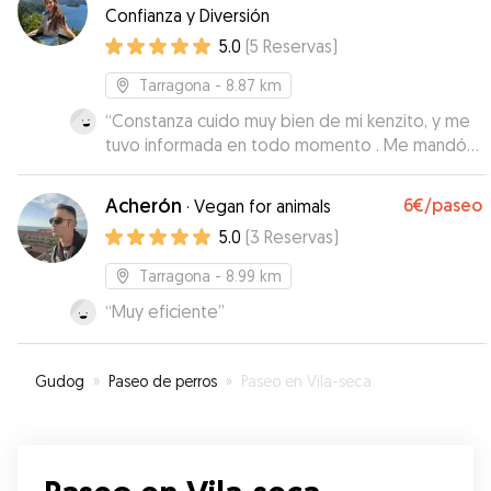
Confianza y Diversión
5.0
(
5
Reservas
)
Tarragona
- 8.87 km
“
Constanza cuido muy bien de mi kenzito, y me
tuvo informada en todo momento . Me mandó
vídeos y fotos para que estuviera tranquila .
Gracias Constanza !
”
Acherón
6€
/paseo
·
Vegan for animals
5.0
(
3
Reservas
)
Tarragona
- 8.99 km
“
Muy eficiente
”
Gudog
»
Paseo de perros
»
Paseo en Vila-seca