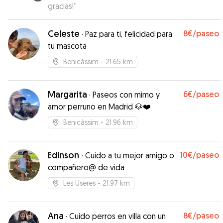
gracias!
”
Celeste
8€
/paseo
·
Paz para ti, felicidad para
tu mascota
Benicàssim
- 21.65 km
Margarita
6€
/paseo
·
Paseos con mimo y
amor perruno en Madrid 🐶❤️
Benicàssim
- 21.96 km
Edinson
10€
/paseo
·
Cuido a tu mejor amigo o
compañero@ de vida
Les Useres
- 21.97 km
Ana
8€
/paseo
·
Cuido perros en villa con un