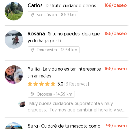
Carlos
16€
/paseo
·
Disfruto cuidando perros
Benicàssim
- 8.59 km
Rosana
18€
/paseo
·
Si tu no puedes, deja que
yo lo haga por ti
Torrenostra
- 13.64 km
Yuliia
16€
/paseo
·
La vida no es tan interesante
sin animales
5.0
(
3
Reservas
)
Oropesa
- 14.39 km
“
Muy buena cuidadora. Superatenta y muy
dispuesta. Tuvimos que cambiar el horario y se
adapto perfectamente. Pecas estuvo muy bien
con ella.
”
Sara
9€
/paseo
·
Cuidaré de tu mascota como