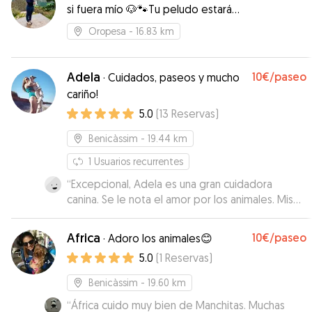
si fuera mío 🐶🐾Tu peludo estará
más agusto que un arbusto 😁
Oropesa
- 16.83 km
Adela
10€
/paseo
·
Cuidados, paseos y mucho
cariño!
5.0
(
13
Reservas
)
Benicàssim
- 19.44 km
1
Usuarios recurrentes
“
Excepcional, Adela es una gran cuidadora
canina. Se le nota el amor por los animales. Mis
perros la adoran.
”
Africa
10€
/paseo
·
Adoro los animales😊
5.0
(
1
Reservas
)
Benicàssim
- 19.60 km
“
África cuido muy bien de Manchitas. Muchas