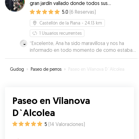
gran jardín vallado donde todos sus
sueños se harán realidad
5.0
(
6
Reservas
)
Castellón de la Plana
- 24.13 km
1
Usuarios recurrentes
“
Excelente, Ana ha sido maravillosa y nos ha
informado en todo momento de como estaba
chica!
”
Gudog
»
Paseo de perros
»
Paseo en Vilanova D`Alcolea
Paseo en Vilanova
D`Alcolea
5
(
14
Valoraciones
)