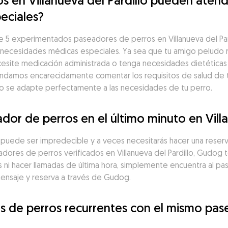
s en Villanueva del Pardillo pueden atende
eciales?
5 experimentados paseadores de perros en Villanueva del Pard
n necesidades médicas especiales. Ya sea que tu amigo peludo r
esite medicación administrada o tenga necesidades dietéticas 
ndamos encarecidamente comentar los requisitos de salud de tu
eo se adapte perfectamente a las necesidades de tu perro.
or de perros en el último minuto en Villa
a puede ser impredecible y a veces necesitarás hacer una reserv
ores de perros verificados en Villanueva del Pardillo, Gudog te
i hacer llamadas de última hora, simplemente encuentra al pas
mensaje y reserva a través de Gudog.
de perros recurrentes con el mismo pasea