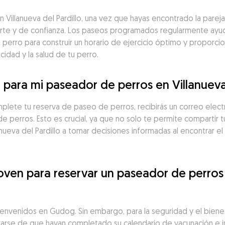
illanueva del Pardillo, una vez que hayas encontrado la pareja
fuerte y de confianza. Los paseos programados regularmente ayu
 perro para construir un horario de ejercicio óptimo y proporci
icidad y la salud de tu perro.
 para mi paseador de perros en Villanueva 
lete tu reserva de paseo de perros, recibirás un correo electró
e perros. Esto es crucial, ya que no solo te permite compartir t
anueva del Pardillo a tomar decisiones informadas al encontrar e
oven para reservar un paseador de perros e
envenidos en Gudog. Sin embargo, para la seguridad y el bienes
egurarse de que hayan completado su calendario de vacunación e i