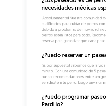
¿Los paseadores de perro
necesidades médicas esp
¡Absolutamente! Nuestra comunidad de 
cualificados para cuidar de perros co
debido a problemas de movilidad, nec
perros están listos para todo. Recome
reserva para garantizar que cada pas
¿Puedo reservar un pasead
¡Sí, por supuesto! Sabemos que la vid
minuto. Con una comunidad de 5 pasead
buscar recomendaciones entre amigos n
se adapte a tu perro, luego envía un 
¿Puedo programar paseos 
Pardillo?