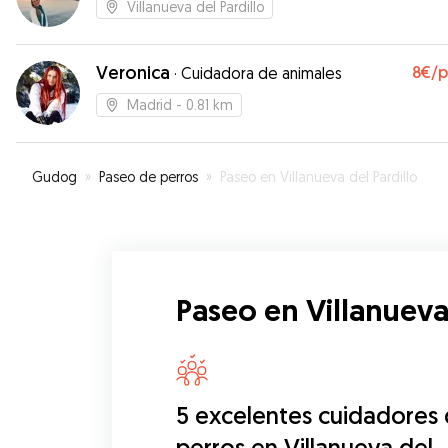
Villanueva del Pardillo
Veronica
8€
/
·
Cuidadora de animales
Madrid
- 0.81 km
Gudog
»
Paseo de perros
»
Paseo en Villanueva del Pardillo
Paseo en Villanueva 
5 excelentes cuidadores
perros en Villanueva del