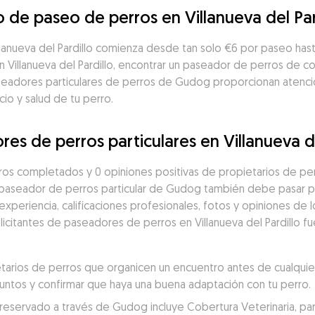
o de paseo de perros en Villanueva del Par
llanueva del Pardillo comienza desde tan solo €6 por paseo has
illanueva del Pardillo, encontrar un paseador de perros de con
seadores particulares de perros de Gudog proporcionan atenció
io y salud de tu perro.
es de perros particulares en Villanueva de
os completados y 0 opiniones positivas de propietarios de per
 paseador de perros particular de Gudog también debe pasar po
eriencia, calificaciones profesionales, fotos y opiniones de los
olicitantes de paseadores de perros en Villanueva del Pardillo f
rios de perros que organicen un encuentro antes de cualquier 
juntos y confirmar que haya una buena adaptación con tu perro.
servado a través de Gudog incluye Cobertura Veterinaria, para un