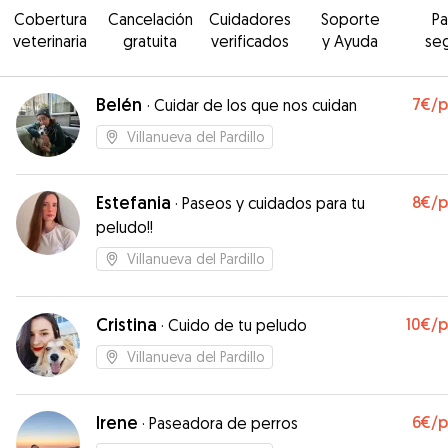
Cobertura
Cancelación
Cuidadores
Soporte
P
veterinaria
gratuita
verificados
y Ayuda
se
Belén
7€
/
·
Cuidar de los que nos cuidan
Villanueva del Pardillo
Estefania
8€
/
·
Paseos y cuidados para tu
peludo!!
Villanueva del Pardillo
Cristina
10€
/
·
Cuido de tu peludo
Villanueva del Pardillo
Irene
6€
/
·
Paseadora de perros