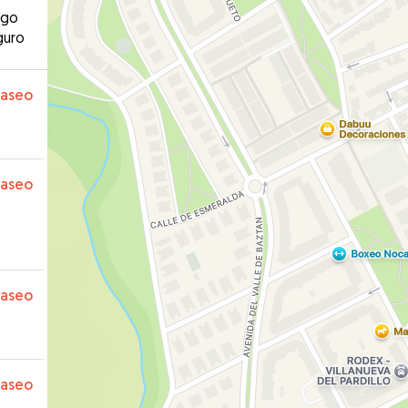
ago
guro
paseo
paseo
paseo
paseo