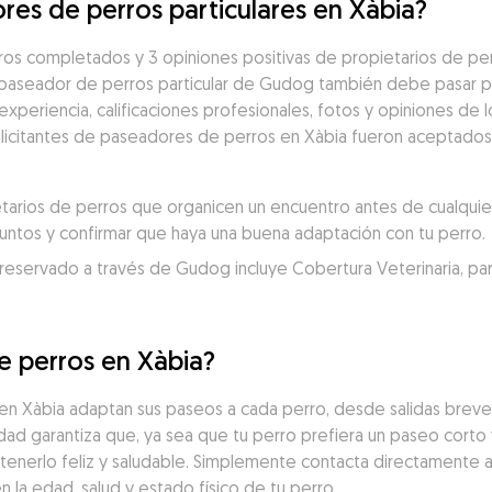
res de perros particulares en Xàbia?
os completados y 3 opiniones positivas de propietarios de per
 paseador de perros particular de Gudog también debe pasar po
eriencia, calificaciones profesionales, fotos y opiniones de los
solicitantes de paseadores de perros en Xàbia fueron aceptados 
rios de perros que organicen un encuentro antes de cualquier 
juntos y confirmar que haya una buena adaptación con tu perro.
servado a través de Gudog incluye Cobertura Veterinaria, para un
e perros en Xàbia?
 Xàbia adaptan sus paseos a cada perro, desde salidas breves
idad garantiza que, ya sea que tu perro prefiera un paseo corto 
tenerlo feliz y saludable. Simplemente contacta directamente 
la edad, salud y estado físico de tu perro.