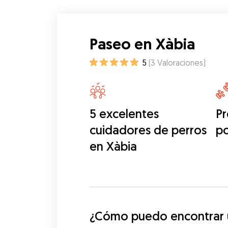
Paseo en Xàbia
5
(
3
Valoraciones
)
5 excelentes
Pr
cuidadores de perros
p
en Xàbia
¿Cómo puedo encontrar u