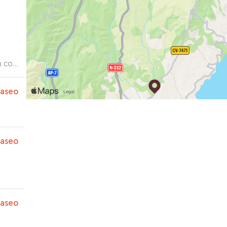
paseo
paseo
paseo