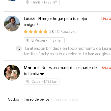
Pamis
- 13.99 km
Laura
13€
/
·
¡El mejor hogar para tu mejor
amigo! 🐾
5.0
(
12
Reservas
)
El Verger
- 14.87 km
“
La atención brindada en todo momento de Laura
familia a Rocky ha sido excelente. Lo han acogido
como uno más de su manada. He estado en cont
todos los días con Laura enviándome fotos de su
Manuel
6€
/
·
No es una mascota, es parte de
paseos y estada en casa. Lo bueno de todo que 
tu familia ❤️
otros perros y niños que a pesar de mi esceptici
por ser Rocky arisco a los niños, los ha aceptado sin
Calpe
- 17.92 km
ningún problema. La acogida ha sido fenomenal
ademas que lo tenian muy consentido je je! Además el
estar en casa es como si estuviese en la nuestra. 
Gudog
»
Paseo de perros
»
Paseo en Xàbia
supuesto no dudaré en volvérlo a dejar al ccuidado de
Laura y su familia. Mil gracias a ti y tu familia.
”