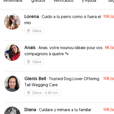
veterinaria
gratuita
verificados
y Ayuda
se
Lorena
10€
/
·
Cuido a tu perro como si fuera el
mío
Xàbia
Anais
6€
/
·
Anais, votre nounou idéale pour vos
compagnons à quatre 🐾
Xàbia
Glenis Bell
10€
/
·
Trusted Dog Lover Offering
Tail-Wagging Care
Dénia
- 6.80 km
Diana
10€
/
·
Cuídare y mímare a tu familiar