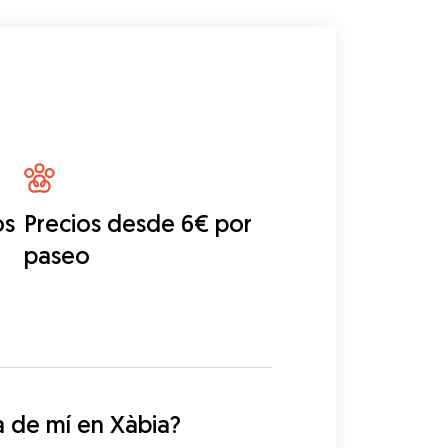
os
Precios desde 6€ por
paseo
 de mí en Xàbia?