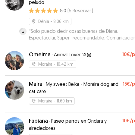
peludo
5.0
(
6
Reservas
)
Dénia
- 8.06 km
“
Solo puedo decir cosas buenas de Diana.
Espectacular, Super -recomendable. Comunicacion con
Diana excelente.
”
Omeima
10€
/
·
Animal Lover 🫶🏼
Moraira
- 10.42 km
Maira
15€
/
·
My sweet Belka - Moraira dog and
cat care
Moraira
- 11.60 km
Fabiana
10€
/
·
Paseo perros en Ondara y
alrededores