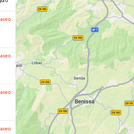
guro
paseo
paseo
paseo
paseo