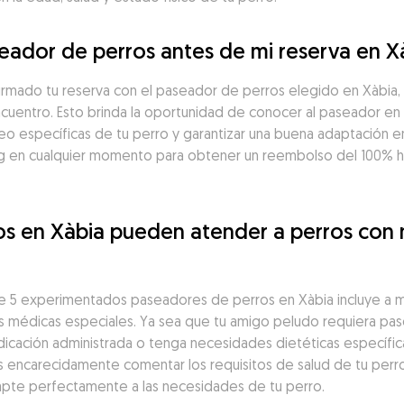
eador de perros antes de mi reserva en X
firmado tu reserva con el paseador de perros elegido en Xàbia
ncuentro. Esto brinda la oportunidad de conocer al paseador en 
seo específicas de tu perro y garantizar una buena adaptación en
 en cualquier momento para obtener un reembolso del 100% has
os en Xàbia pueden atender a perros con 
 5 experimentados paseadores de perros en Xàbia incluye a mu
 médicas especiales. Ya sea que tu amigo peludo requiera pase
icación administrada o tenga necesidades dietéticas específic
encarecidamente comentar los requisitos de salud de tu perro 
apte perfectamente a las necesidades de tu perro.