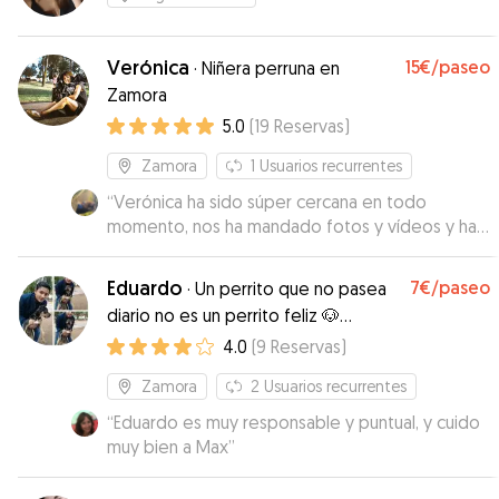
Verónica
15€
/paseo
·
Niñera perruna en
Zamora
5.0
(
19
Reservas
)
Zamora
1
Usuarios recurrentes
“
Verónica ha sido súper cercana en todo
momento, nos ha mandado fotos y vídeos y ha
estado con Kira todo el rato atendiéndola y
cuidándola. Un 10
”
Eduardo
7€
/paseo
·
Un perrito que no pasea
diario no es un perrito feliz 🐶
conmigo a tu perrito no le faltará
4.0
(
9
Reservas
)
nada, tendrá el mejor cuidado y
Zamora
2
Usuarios recurrentes
diversión.
“
Eduardo es muy responsable y puntual, y cuido
muy bien a Max
”