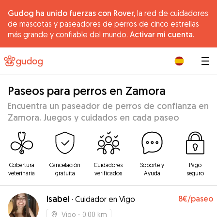
Gudog ha unido fuerzas con Rover,
la red de cuidadores
de mascotas y paseadores de perros de cinco estrellas
más grande y confiable del mundo.
Activar mi cuenta.
|
Paseos para perros en Zamora
Encuentra un paseador de perros de confianza en
Zamora. Juegos y cuidados en cada paseo
Cobertura
Cancelación
Cuidadores
Soporte y
Pago
veterinaria
gratuita
verificados
Ayuda
seguro
Isabel
8€
/paseo
·
Cuidador en Vigo
Vigo
- 0.00 km