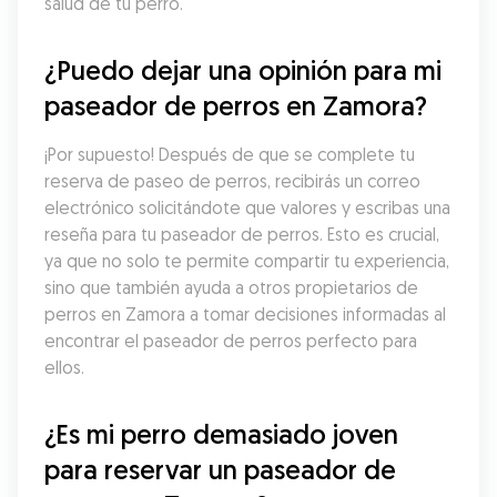
salud de tu perro.
¿Puedo dejar una opinión para mi 
paseador de perros en Zamora?
¡Por supuesto! Después de que se complete tu 
reserva de paseo de perros, recibirás un correo 
electrónico solicitándote que valores y escribas una 
reseña para tu paseador de perros. Esto es crucial, 
ya que no solo te permite compartir tu experiencia, 
sino que también ayuda a otros propietarios de 
perros en Zamora a tomar decisiones informadas al 
encontrar el paseador de perros perfecto para 
ellos.
¿Es mi perro demasiado joven 
para reservar un paseador de 