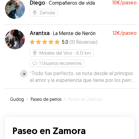
Diego
10€
/paseo
·
Compañeros de vida
Zamora
Arantxa
12€
/paseo
·
La Mente de Nerón
5.0
(
10
Reservas
)
Morales del Vino
- 6.13 km
1
Usuarios recurrentes
“
Todo fue perfecto, se nota desde el principio
el amor y la experiencia que tiene por los perros
y eso me dio desde el principio mucha
confianza, totalmente recomendable. Muy
Gudog
»
Paseo de perros
»
Paseo en Zamora
amable y profesional.
”
Paseo en Zamora