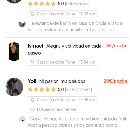
5.0
(
6
Reservas
)
Castellón de la Plana
- 15.89 km
“
La estancia de Berlín en casa de Dacia e Isabel
ha sido realmente maravillosa. Las dos son
increíbles, en cuanto a conocimientos,
atenciones y trato y la adaptación con sus
Ismael
13€
/noche
·
Alegría y actividad en cada
mascotas fue perfecta. Me tuvieron informada
paseo
en todo momento de su estado con vídeos y
pude estar supertranquila porque el peludete
Castellón de la Plana
- 16.94 km
no podría estar en mejores manos. Si necesito
repetir, sin duda recurriré a ellas.
”
Yoli
20€
/noche
·
Mi pasión, mis peludos
5.0
(
27
Reservas
)
Castellón de la Plana
- 16.96 km
1
Usuarios recurrentes
“
Genial. Bongo ha estado muy bien cuidado. Yoli
nos ha pasado videos y nos comentó como