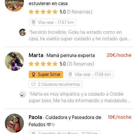
estuvieran en casa
5.0
(
5
Reservas
)
Vila-real
- 17.67 km
“
Servicio increíble, Goku ha estado como en
casa, ha vuelto super cuidado y he notado que
estaba muy feliz. Cristina ha sido super atenta,
cariñosa con Goku y siempre en contacto
Marta
20€
/noche
·
Mamá perruna experta
comentándonos cómo estaba nuestro perrete.
5.0
(
13
Reservas
)
Gracias Cristina, pronto repetiremos!
”
Super Sitter
Vila-real
- 17.68 km
2
Usuarios recurrentes
“
Marta es muy simpática y a cuidado a Oddie
super bien. Me ha ido informando y mandando
fotos. Cuando lo vuelva a necesitar contaré con
ella.
”
Paola
10€
/noche
·
Cuidadora y Paseadora de
Peludos 🫶✨
Castellón de la Plana
- 17.79 km