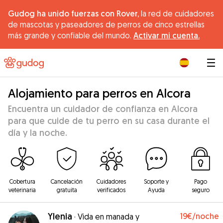
Gudog ha unido fuerzas con Rover,
la red de cuidadores
de mascotas y paseadores de perros de cinco estrellas
más grande y confiable del mundo.
Activar mi cuenta.
|
Alojamiento para perros en Alcora
Encuentra un cuidador de confianza en Alcora
para que cuide de tu perro en su casa durante el
día y la noche.
Cobertura
Cancelación
Cuidadores
Soporte y
Pago
veterinaria
gratuita
verificados
Ayuda
seguro
Ylenia
19€
/noche
·
Vida en manada y