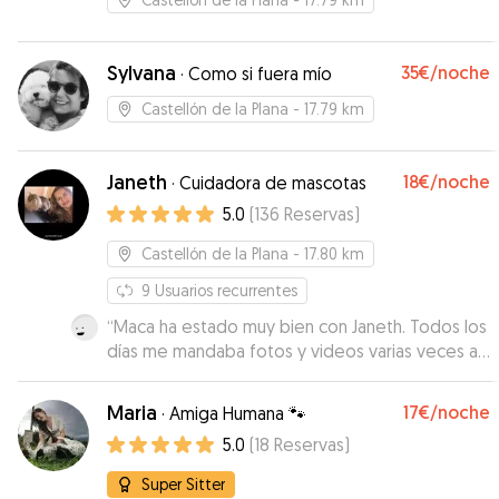
Sylvana
35€
/noche
·
Como si fuera mío
Castellón de la Plana
- 17.79 km
Janeth
18€
/noche
·
Cuidadora de mascotas
5.0
(
136
Reservas
)
Castellón de la Plana
- 17.80 km
9
Usuarios recurrentes
“
Maca ha estado muy bien con Janeth. Todos los
días me mandaba fotos y videos varias veces al
día.
”
Maria
17€
/noche
·
Amiga Humana 🐾
5.0
(
18
Reservas
)
Super Sitter