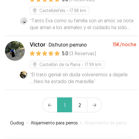
Castelldefels
- 17.98 km
“
Tanto Eva como su familia son un amor, se nota
que aman a los animales y el cuidado ha sido
como a uno más de la familia. Es mi sitio de
confianza para las futuras ocasiones en las que
Victor
15€
/noche
·
Disfruton perruno
necesite dejar a Togo sabiendo que estará en
5.0
(
3
Reservas
)
buenas manos y disfrutará del espacio de su
casa y amplio jardín junto con la compañía de
Castellón de la Plana
- 17.99 km
Mel que es su perrita que es también un amor.
“
El trato genial sin duda volveremos a dejarle
No le doy más estrellas porque no se puede,
....Neo ha estado de maravilla
”
pero la experiencia ha sido de 10!!
”
1
2
Gudog
»
Alojamiento para perros
»
Alojamiento de perros en Alcora