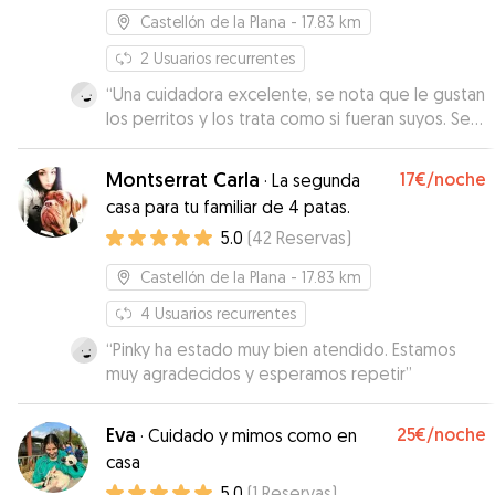
Castellón de la Plana
- 17.83 km
2
Usuarios recurrentes
“
Una cuidadora excelente, se nota que le gustan
los perritos y los trata como si fueran suyos. Se
ha convertido en nuestra cuidadora oficial.😊
”
Montserrat Carla
17€
/noche
·
La segunda
casa para tu familiar de 4 patas.
5.0
(
42
Reservas
)
Castellón de la Plana
- 17.83 km
4
Usuarios recurrentes
“
Pinky ha estado muy bien atendido. Estamos
muy agradecidos y esperamos repetir
”
Eva
25€
/noche
·
Cuidado y mimos como en
casa
5.0
(
1
Reservas
)