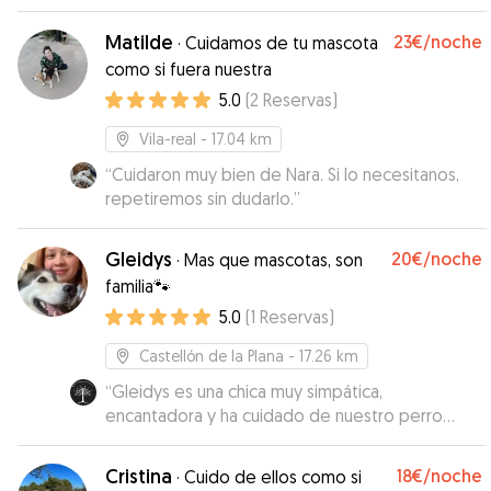
estaba.
”
Matilde
23€
/noche
·
Cuidamos de tu mascota
como si fuera nuestra
5.0
(
2
Reservas
)
Vila-real
- 17.04 km
“
Cuidaron muy bien de Nara. Si lo necesitanos,
repetiremos sin dudarlo.
”
Gleidys
20€
/noche
·
Mas que mascotas, son
familia🐾
5.0
(
1
Reservas
)
Castellón de la Plana
- 17.26 km
“
Gleidys es una chica muy simpática,
encantadora y ha cuidado de nuestro perro
estupendamente. Volveremos a contar con ella
la próxima vez que lo necesitemos sin duda.
”
Cristina
18€
/noche
·
Cuido de ellos como si