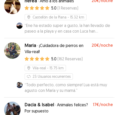
nerea
20€
/noche
·
Amo a los animales
5.0
(
1
Reservas
)
Castellón de la Plana
- 15.32 km
“
Ene ha estado super a gusto, la han llevado de
paseo a la playa y en casa con Luca han
disfrutado del césped fresquito que tiene
Nerea. Seguro que repetimos cuando lo
Maria
20€
/noche
·
¡Cuidadora de perros en
necesitemos.
”
Vila-real!
5.0
(
162
Reservas
)
Vila-real
- 15.75 km
23
Usuarios recurrentes
“
Todo perfecto, como siempre! Lua está muy
agusto con María y su mamá.
”
Dacia & Isabel
17€
/noche
·
Animales felices?
Por supuesto