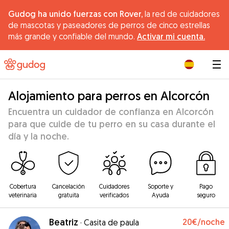
Gudog ha unido fuerzas con Rover,
la red de cuidadores
de mascotas y paseadores de perros de cinco estrellas
más grande y confiable del mundo.
Activar mi cuenta.
|
Alojamiento para perros en Alcorcón
Encuentra un cuidador de confianza en Alcorcón
para que cuide de tu perro en su casa durante el
día y la noche.
Cobertura
Cancelación
Cuidadores
Soporte y
Pago
veterinaria
gratuita
verificados
Ayuda
seguro
Beatriz
20€
/noche
·
Casita de paula