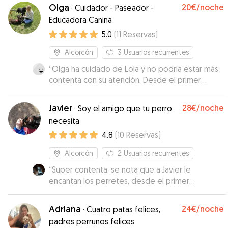
Olga
20€
/noche
·
Cuidador - Paseador -
Educadora Canina
5.0
(
11
Reservas
)
Alcorcón
3
Usuarios recurrentes
“
Olga ha cuidado de Lola y no podría estar más
contenta con su atención. Desde el primer
momento fue muy amable, comunicativa y
cariñosa con ella. Me mantuvo al tanto en todo
Javier
28€
/noche
·
Soy el amigo que tu perro
momento con fotos y mensajes, lo que me dio
necesita
mucha tranquilidad. Al recoger a Lola, estaba
4.8
(
10
Reservas
)
feliz y tranquila, se notaba que había estado en
muy buenas manos. ¡Repetiré sin duda! Muy
Alcorcón
2
Usuarios recurrentes
recomendable :)
”
“
Super contenta, se nota que a Javier le
encantan los perretes, desde el primer
momento Randall hizo buenas migas, el cariño
fue mutuo. Seguro que Randall se quedara mas
Adriana
24€
/noche
·
Cuatro patas felices,
veces con el. Muchas gracias Javi, por demostrar
padres perrunos felices
tanto cariño con nuestro perretin.
”