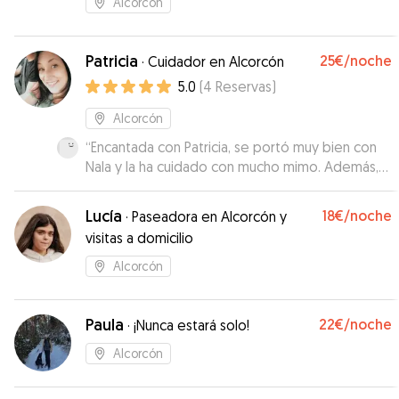
Alcorcón
Patricia
25€
/noche
·
Cuidador en Alcorcón
5.0
(
4
Reservas
)
Alcorcón
“
Encantada con Patricia, se portó muy bien con
Nala y la ha cuidado con mucho mimo. Además,
Nalita disfrutó mucho con ellos. Muy
recomendado
”
Lucía
18€
/noche
·
Paseadora en Alcorcón y
visitas a domicilio
Alcorcón
Paula
22€
/noche
·
¡Nunca estará solo!
Alcorcón