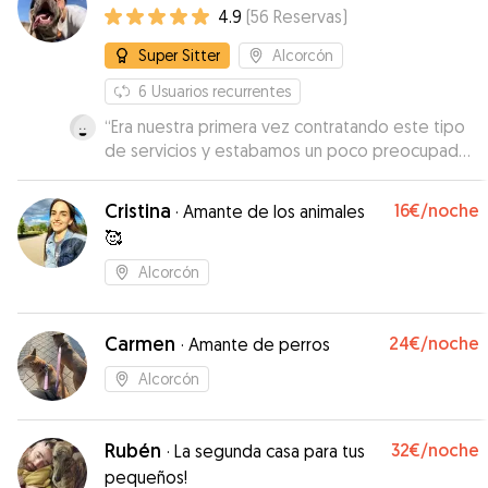
4.9
(
56
Reservas
)
Super Sitter
Alcorcón
6
Usuarios recurrentes
“
Era nuestra primera vez contratando este tipo
de servicios y estabamos un poco preocupados
por como se quedaria el perro pero desde el
minuto uno Beatriz conectó con Moe y ya se fue
Cristina
16€
/noche
·
Amante de los animales
con ella sin llorar ni nada, en todo momento nos
🥰
mando fotos y videos del perro y todo genial.
Cuando fuimos a recogerlo le fue a dar besos
Alcorcón
para despedirse de ella, algo que dice mucho.
Volveremos a contar con ella si necesitamos
Carmen
otra vez dejarlo con alguien. Gracias por todo!!
”
24€
/noche
·
Amante de perros
Alcorcón
Rubén
32€
/noche
·
La segunda casa para tus
pequeños!