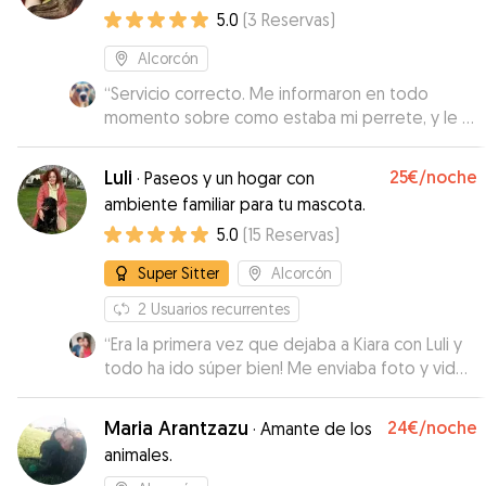
5.0
(
3
Reservas
)
Alcorcón
“
Servicio correcto. Me informaron en todo
momento sobre como estaba mi perrete, y le vi
contento.
”
Luli
25€
/noche
·
Paseos y un hogar con
ambiente familiar para tu mascota.
5.0
(
15
Reservas
)
Super Sitter
Alcorcón
2
Usuarios recurrentes
“
Era la primera vez que dejaba a Kiara con Luli y
todo ha ido súper bien! Me enviaba foto y video
para estar informada. Se nota que cuida con
mucho cariño
”
Maria Arantzazu
24€
/noche
·
Amante de los
animales.