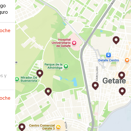
ago
guro
oche
s y
oche