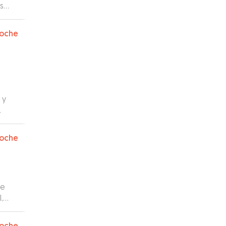
os
oche
 y
oche
te
,
 todo
entos
oche