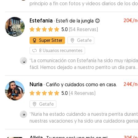
principio a fin con fotos y videos diarios de los d
perritos. Repetiré segurísimo, GRACIAS :)
”
Estefania
20€
/n
·
Estefi de la jungla 😊
5.0
(
54
Reservas
)
Super Sitter
Getafe
8
Usuarios recurrentes
“
La comunicación con Estefanía ha sido muy rápida
fácil. Hemos dejado a nuestro perrito un día para
probar que tal, y todo ha ido bien. Repetiremos.
Muchas gracias!
”
Nuria
24€
/n
·
Cariño y cuidados como en casa.
5.0
(
4
Reservas
)
Getafe
“
Nuria ha estado cuidando a nuestra perrita duran
nuestras vacaciones y ha sido una cuidadora genial
muy cariñosa y atenta. Hemos estado informados
el tiempo, con fotos y vídeos. Estamos muy cont
Alicia
30€
/n