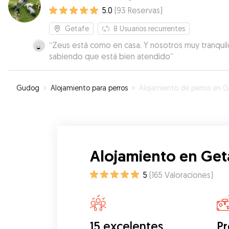
5.0
(
93
Reservas
)
Getafe
8
Usuarios recurrentes
“
Zeus está como en casa. Y nosotros muy tranquil
sabiendo que está bien atendido
”
Gudog
»
Alojamiento para perros
»
Alojamiento de perros en Geta
Alojamiento en Get
5
(
165
Valoraciones
)
15 excelentes
Pr