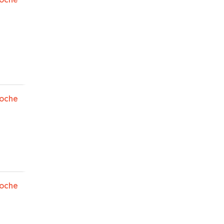
y
ado
oche
s
nza
oche