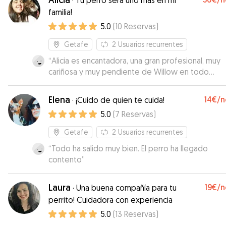
·
Tu perro será uno más en mi
y maya no ha podido estar en mejores manos. Mu
familia!
recomendable!
”
5.0
(
10
Reservas
)
Getafe
2
Usuarios recurrentes
“
Alicia es encantadora, una gran profesional, muy
cariñosa y muy pendiente de Willow en todo
momento. Le ha estado dando su medicación y
haciendo todo según le indicábamos. Hemos est
Elena
14€
/n
·
¡Cuido de quien te cuida!
muy tranquilos y Willow ha venido muy contenta.
5.0
(
7
Reservas
)
Valoración de 10. La recomendamos y repetiremo
cuando nos haga falta porque nos ha dado confia
Getafe
2
Usuarios recurrentes
total. Da gusto conocer cuidadores tan serios e
“
Todo ha salido muy bien. El perro ha llegado
implicados.
”
contento
”
Laura
19€
/n
·
Una buena compañía para tu
perrito! Cuidadora con experiencia
5.0
(
13
Reservas
)