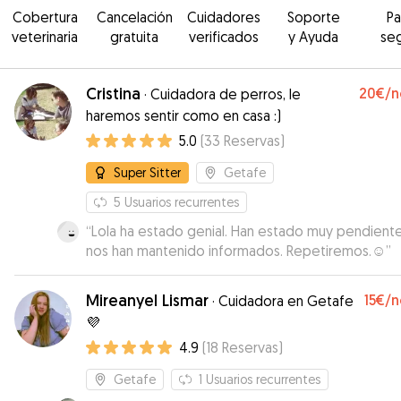
Cobertura
Cancelación
Cuidadores
Soporte
P
veterinaria
gratuita
verificados
y Ayuda
se
Cristina
20€
/n
·
Cuidadora de perros, le
haremos sentir como en casa :)
5.0
(
33
Reservas
)
Super Sitter
Getafe
5
Usuarios recurrentes
“
Lola ha estado genial. Han estado muy pendiente
nos han mantenido informados. Repetiremos.☺️
”
Mireanyel Lismar
15€
/n
·
Cuidadora en Getafe
💜
4.9
(
18
Reservas
)
Getafe
1
Usuarios recurrentes