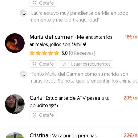
Getafe
“
Laura estuvo muy pendiente de Mia en todo
momento y me dio tranquilidad
”
Maria del carmen
18€
/n
·
Me encantan los
animales, ¡ellos son familia!
5.0
(
8
Reservas
)
Getafe
1
Usuarios recurrentes
“
Tanto Maria del Carmen como su marido son
maravillosos. Se nota que le encantan los animales
Pendiente de Lucas en todo momento y de total
confianza. Nosostros repetimos seguro
”
Carla
20€
/n
·
Estudiante de ATV pasea a tu
peludito 🩷🐾
Getafe
Cristina
22€
/n
·
Vacaciones perrunas