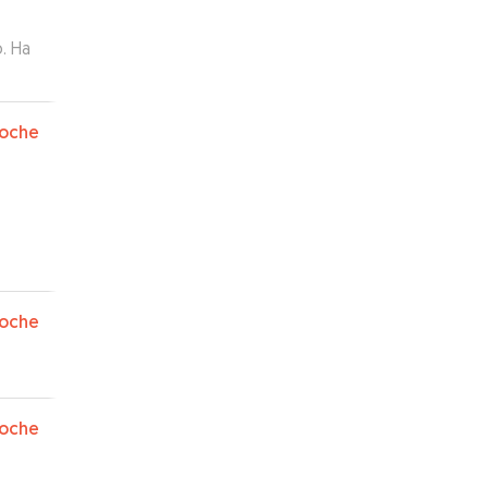
. Ha
n
oche
oche
oche