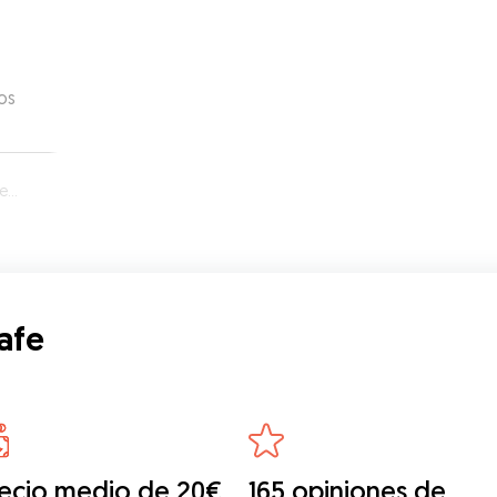
os
fe
afe
ecio medio de 20€
165 opiniones de