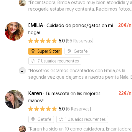
“
Encantadora, Bimba estuvo muy bien atendida y a
recogerla estaba muy contenta. Recibimos fotos,
videos y noticias a diario. Recomendable 100%
”
EMILIA
20€
/n
·
Cuidado de perros/gatos en mi
hogar
5.0
(
56
Reservas
)
Super Sitter
Getafe
7
Usuarios recurrentes
“
Nosotros estamos encantados con Emilia,es la
segunda vez que dejamos a nuestra perrita Nala. E
es encantadora,muy amable y se le nota que le g
los animales.Confiamos mucho en ella ,nos transmi
Karen
22€
/n
·
Tu mascota en las mejores
mucha tranquilidad y lo más importante es que Na
manos!!
esté bien y así nos lo demuestra a través de las f
5.0
(
6
Reservas
)
que nos envía.Sin duda volveremos a contar con el
Getafe
1
Usuarios recurrentes
“
Karen ha sido un 10 como cuidadora. Encantadora