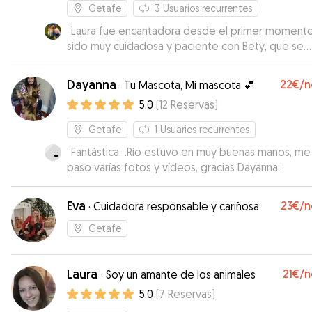
Getafe
3
Usuarios recurrentes
“
Laura fue encantadora desde el primer momento
sido muy cuidadosa y paciente con Bety, que se
adaptó genial a estar con ella. Repetiría con ella si
dudarlo.
”
Dayanna
22€
/n
·
Tu Mascota, Mi mascota 💕
5.0
(
12
Reservas
)
Getafe
1
Usuarios recurrentes
“
Fantástica…Río estuvo en muy buenas manos, me
paso varías fotos y vídeos, gracias Dayanna.
”
Eva
23€
/n
·
Cuidadora responsable y cariñosa
Getafe
Laura
21€
/n
·
Soy un amante de los animales
5.0
(
7
Reservas
)