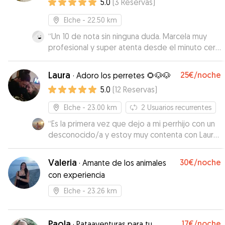
5.0
(
3
Reservas
)
Elche
- 22.50 km
“
Un 10 de nota sin ninguna duda. Marcela muy
profesional y super atenta desde el minuto cero
y respetando todas las indicaciones que
necesitaba Pikachu. No esperábamos
Laura
25€
/noche
·
Adoro los perretes 🌻🐶🐶
encontrarnos las instalaciones tan preparadas
5.0
(
12
Reservas
)
para nuestro perro que tenía Marcela para que
pase un día de lo más entretenido. Volveremos
Elche
- 23.00 km
2
Usuarios recurrentes
a confíar en ella para futuras veces sin duda!!
”
“
Es la primera vez que dejo a mi perrhijo con un
desconocido/a y estoy muy contenta con Laura.
Muy simpática, puntual y atenta, me ha
transmitodo confianza en todo momento.
Valeria
30€
/noche
·
Amante de los animales
Repetiría sin duda.
”
con experiencia
Elche
- 23.26 km
Paola
17€
/noche
·
Pataaventuras para tu