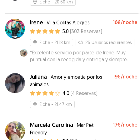
Elche
- 20.60 km
Irene
16€
/noche
·
Villa Colitas Alegres
5.0
(
303
Reservas
)
Elche
- 21.18 km
25
Usuarios recurrentes
“
Excelente servicio por parte de Irene. Muy
puntual con la recogida y entrega y siempre
atenta a mandarte videos de mi pawpaw 🐶 Sin
duda repetiremos!
”
Juliana
19€
/noche
·
Amor y empatia por los
animales
4.0
(
4
Reservas
)
Elche
- 21.47 km
Marcela Carolina
17€
/noche
·
Mar Pet
Friendly