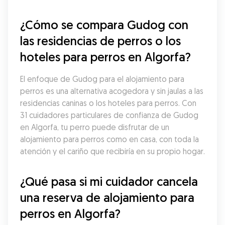
¿Cómo se compara Gudog con 
las residencias de perros o los 
hoteles para perros en Algorfa?
El enfoque de Gudog para el alojamiento para 
perros es una alternativa acogedora y sin jaulas a las 
residencias caninas o los hoteles para perros. Con 
31 cuidadores particulares de confianza de Gudog 
en Algorfa, tu perro puede disfrutar de un 
alojamiento para perros como en casa, con toda la 
atención y el cariño que recibiría en su propio hogar.
¿Qué pasa si mi cuidador cancela 
una reserva de alojamiento para 
perros en Algorfa?