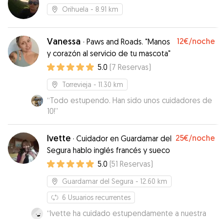
Orihuela
- 8.91 km
Vanessa
12€
/noche
·
Paws and Roads. "Manos
y corazón al servicio de tu mascota"
5.0
(
7
Reservas
)
Torrevieja
- 11.30 km
“
Todo estupendo. Han sido unos cuidadores de
10!
”
Ivette
25€
/noche
·
Cuidador en Guardamar del
Segura hablo inglés francés y sueco
5.0
(
51
Reservas
)
Guardamar del Segura
- 12.60 km
6
Usuarios recurrentes
“
Ivette ha cuidado estupendamente a nuestra