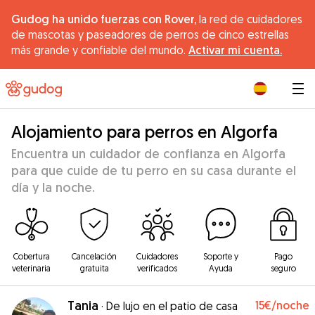
Gudog ha unido fuerzas con Rover,
la red de cuidadores
de mascotas y paseadores de perros de cinco estrellas
más grande y confiable del mundo.
Activar mi cuenta.
|
Alojamiento para perros en Algorfa
Encuentra un cuidador de confianza en Algorfa
para que cuide de tu perro en su casa durante el
día y la noche.
Cobertura
Cancelación
Cuidadores
Soporte y
Pago
veterinaria
gratuita
verificados
Ayuda
seguro
Tania
15€
/noche
·
De lujo en el patio de casa