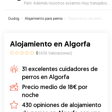
Patri. Además nosotros estamos muy tranquilos
de dejarla con ella por la tranquilidad y
comunicación que presenta. Repetiremos más
Gudog
»
Alojamiento para perros
»
Alojamiento de perros en Algorfa
veces cuando lo necesitemos.
”
Alojamiento en Algorfa
0
(
430
Valoraciones
)
31 excelentes cuidadores de
perros en Algorfa
Precio medio de 18€ por
noche
430 opiniones de alojamiento