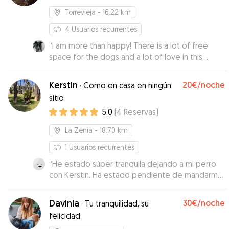
Torrevieja
- 16.22 km
4
Usuarios recurrentes
“
I am more than happy! There is a lot of free
space for the dogs and a lot of love in this
house. THANK YOU !!!
”
Kerstin
20€
/noche
·
Como en casa en ningún
sitio
5.0
(
4
Reservas
)
La Zenia
- 18.70 km
1
Usuarios recurrentes
“
He estado súper tranquila dejando a mi perro
con Kerstin. Ha estado pendiente de mandarme
fotos y vídeos, le ha cuidado un montón y
además nuestros perros se han llevado genial.
Davinia
30€
/noche
·
Tu tranquilidad, su
Sin duda ya tengo cuidadora de confianza.
”
felicidad