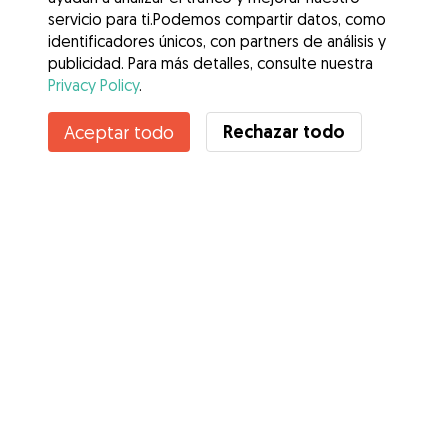
servicio para ti.Podemos compartir datos, como
identificadores únicos, con partners de análisis y
publicidad. Para más detalles, consulte nuestra
Privacy Policy
.
Rechazar todo
Aceptar todo
Servicios
Cómo funciona
Sobre Gudog
Opiniones
Cobertura Veterinaria
Consejos para dueños de perros