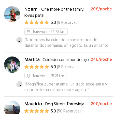
nos fueron informando y mandando fotos. Sin
duda repetiremos.
”
Noemi
20€
/noche
·
One more of the family,
loves pets!
5.0
(
9
Reservas
)
Torrevieja
- 14.72 km
“
Noemi nos ha cuidado a nuestro peludo
durante dos semanas en agosto. Es un encanto
de chica. Nos ha enviado fotos y vídeos durante
este tiempo. Ha cuidado muy bien al perrito y le
Martita
24€
/noche
·
Cuidado con amor de hijo
ha cogido mucho cariño. Un 10, ¡repetiremos
5.0
(
8
Reservas
)
seguro!
”
Torrevieja
- 15.21 km
“
Magnífica ,super atenta , un trato excelente y
mi perrete ha estado super agusto
”
Mauricio
20€
/noche
·
Dog Sitters Torrevieja
5.0
(
50
Reservas
)