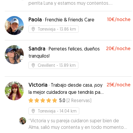
perrita Luna y estamos muy contentos.
Repetiremos con ella seguro!!! Muchas gracias
Ivette 😊
”
Paola
10€
/noche
·
Frenchie & Friends Care
Torrevieja
- 13.86 km
Sandra
20€
/noche
·
Perretes felices, dueños
tranquilos!
Crevillent
- 13.89 km
Victoria
25€
/noche
·
Trabajo desde casa, ¡soy
la mejor cuidadora que tendrás para
tu perrete!
5.0
(
2
Reservas
)
Torrevieja
- 14.04 km
“
Victoria y su pareja cuidaron super bien de
Alma, salió muy contenta y en todo momento