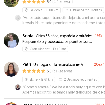
5.0
(
4
Reservas
)
La Zenia
- 19.00 km
1
Usuarios recurrentes
“
He estado súper tranquila dejando a mi perro co
Kerstin. Ha estado pendiente de mandarme fotos
vídeos, le ha cuidado un montón y además nuestr
perros se han llevado genial. Sin duda ya tengo
Sonia
15€
/n
·
Chica,33 años, española y británica.
cuidadora de confianza.
”
Responsable y educada.Los perritos son
mi pasión 😍
Gran Alacant
- 19.48 km
Patri
20€
/n
·
Un hogar en la naturaleza 🏡🌼
5.0
(
31
Reservas
)
Elche
- 19.61 km
2
Usuarios recurrentes
“
Cómo siempre Skye ha estado muy agusto con Pa
Además nosotros estamos muy tranquilos de deja
con ella por la tranquilidad y comunicación que
presenta. Repetiremos más veces cuando lo