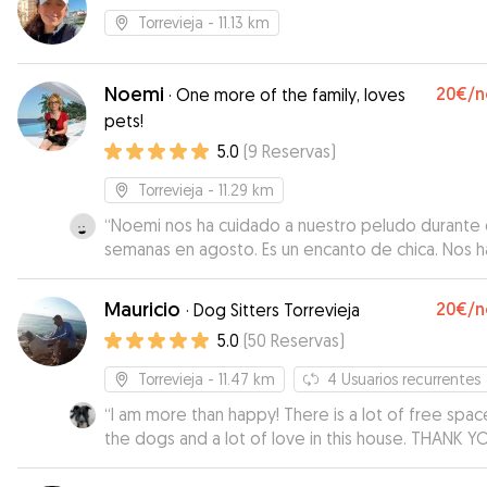
Torrevieja
- 11.13 km
Noemi
20€
/n
·
One more of the family, loves
pets!
5.0
(
9
Reservas
)
Torrevieja
- 11.29 km
“
Noemi nos ha cuidado a nuestro peludo durante
semanas en agosto. Es un encanto de chica. Nos h
enviado fotos y vídeos durante este tiempo. Ha
cuidado muy bien al perrito y le ha cogido mucho
Mauricio
20€
/n
·
Dog Sitters Torrevieja
cariño. Un 10, ¡repetiremos seguro!
”
5.0
(
50
Reservas
)
Torrevieja
- 11.47 km
4
Usuarios recurrentes
“
I am more than happy! There is a lot of free spac
the dogs and a lot of love in this house. THANK YOU