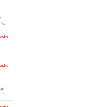
n
 y
os
oche
oche
tri.
rla