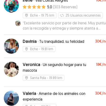
Irene
16€
/n
·
Villa Colitas Alegres
necesitemos.
”
5.0
(
303
Reservas
)
Elche
- 19.75 km
25
Usuarios recurrentes
“
Excelente servicio por parte de Irene. Muy puntu
con la recogida y entrega y siempre atenta a
mandarte videos de mi pawpaw 🐶 Sin duda
repetiremos!
”
Davinia
30€
/n
·
Tu tranquilidad, su felicidad
Elche
- 19.81 km
Veronica
18€
/n
·
Un segundo hogar para tu
mascota
Santa Pola
- 19.89 km
Valeria
30€
/n
·
Amante de los animales con
experiencia