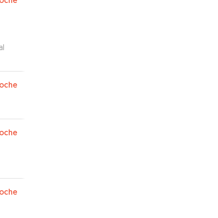
oche
al
oche
oche
oche