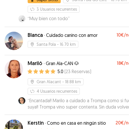
3
Usuarios recurrentes
“
Muy bien con todo
”
Blanca
10€
/n
·
Cuidado canino con amor
Santa Pola
- 16.70 km
Mariló
18€
/n
·
Gran Ala-CAN 🐶
5.0
(
23
Reservas
)
Gran Alacant
- 18.88 km
4
Usuarios recurrentes
“
Encantada!! Marilo a cuidado a Trompa como si f
suya!! Trompa vino super contenta. Sin duda volve
repetir
”
Kerstin
20€
/n
·
Como en casa en ningún sitio