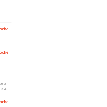
oche
oche
uese
ré a
oche