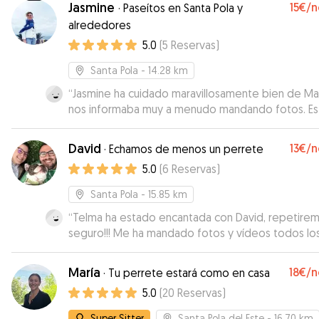
Jasmine
15€
/n
·
Paseítos en Santa Pola y
alrededores
5.0
(
5
Reservas
)
Santa Pola
- 14.28 km
“
Jasmine ha cuidado maravillosamente bien de Ma
nos informaba muy a menudo mandando fotos. Es
perra muy mayor y le ha dado todo el cariño y
atención que necesitaba. Estamos súper agradec
David
13€
/n
·
Echamos de menos un perrete
por todo lo que ha hecho por Mara y por nosotros
5.0
(
6
Reservas
)
una cuidadora excepcional y repetiríamos con ella
duda.
”
Santa Pola
- 15.85 km
“
Telma ha estado encantada con David, repetire
seguro!!! Me ha mandado fotos y vídeos todos lo
días. Muchas gracias por cuidarla como si fuera tu
María
18€
/n
·
Tu perrete estará como en casa
5.0
(
20
Reservas
)
Super Sitter
Santa Pola del Este
- 16.70 km