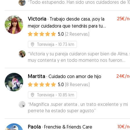
“
Todo estupendo. Han sido unos cuidadores de 10
Victoria
25€
/n
·
Trabajo desde casa, ¡soy la
mejor cuidadora que tendrás para tu
perrete!
5.0
(
2
Reservas
)
Torrevieja
- 10.73 km
“
Victoria y su pareja cuidaron super bien de Alma, 
muy contenta y en todo momento nos fueron
informando y mandando fotos. Sin duda repetire
Martita
24€
/n
·
Cuidado con amor de hijo
5.0
(
8
Reservas
)
Torrevieja
- 10.85 km
“
Magnífica ,super atenta , un trato excelente y mi
perrete ha estado super agusto
”
Paola
10€
/n
·
Frenchie & Friends Care