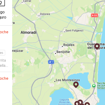
ago
guro
oche
tes
rita
ella
oche