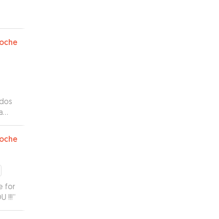
oche
 dos
a
oche
e for
 !!!
”