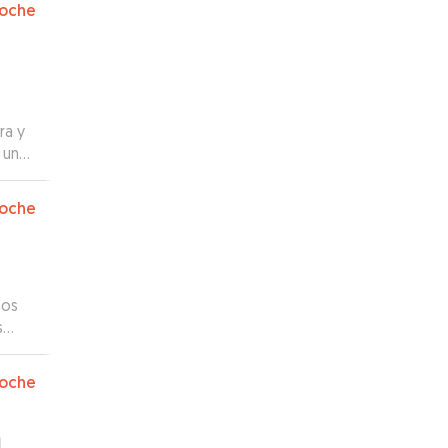
oche
ra y
 una
idos
oche
. Es
 sin
mos
s
ya
”
oche