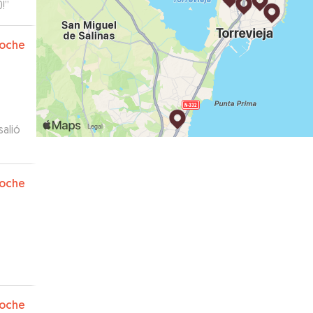
!
”
oche
salió
mos.
”
oche
oche