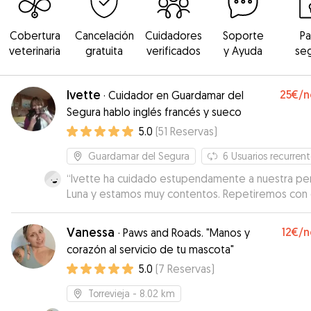
Cobertura
Cancelación
Cuidadores
Soporte
P
veterinaria
gratuita
verificados
y Ayuda
se
Ivette
25€
/n
·
Cuidador en Guardamar del
Segura hablo inglés francés y sueco
5.0
(
51
Reservas
)
Guardamar del Segura
6
Usuarios recurren
“
Ivette ha cuidado estupendamente a nuestra per
Luna y estamos muy contentos. Repetiremos con 
seguro!!! Muchas gracias Ivette 😊
”
Vanessa
12€
/n
·
Paws and Roads. "Manos y
corazón al servicio de tu mascota"
5.0
(
7
Reservas
)
Torrevieja
- 8.02 km