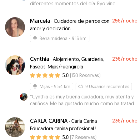
diferentes momentos del día. Ryo vino
encantado. Muy muy recomendable 🥰🥰
”
Marcela
25€
/noche
·
Cuidadora de perros con
amor y dedicación
Benalmádena
- 9.13 km
Cynthia
23€
/noche
·
Alojamiento, Guardería,
Paseos. Mijas/Fuengirola
5.0
(
150
Reservas
)
Mijas
- 9.54 km
9
Usuarios recurrentes
“
Cynthia es muy buena cuidadora, muy atenta y
cariñosa. Me ha gustado mucho como ha tratado
a mi pequeño y volveré a repetir en un futuro.
Muchas gracias!
”
CARLA CARINA
23€
/noche
·
Carla Carina
Educadora canina profesional !
5.0
(
7
Reservas
)