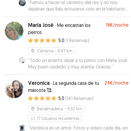
“
Fuimos a hacer el caminito del rey y no nos
dejaban que Balu estuviese solo en la habitación
del hotel. Contratamos a Estefania a través de
Gudog para que nos lo cuidase mientras tanto.
María José
18€
/noche
·
Me encantan los
Balu pasó 24 horas con Estefania rodeado de
perros
atención y mimos continuos, y ella nos enviaba
5.0
(
1
Reservas
)
vídeos de el y wassap para que pudiésemos
estar tranquilos en todo momento. Bellísima
Cártama
- 8.87 km
persona y maravillosa cuidadora para mi caniche.
Le deseo lo mejor.
“
Todo un acierto dejar a tu perro con María José.
”
Muy buen cuidado y muy atenta. Gracias.
”
Veronica
24€
/noche
·
La segunda casa de tu
mascota 🥰
5.0
(
141
Reservas
)
Benalmádena
- 9.02 km
17
Usuarios recurrentes
“
Verónica es un amor. Fotos y vídeo cada día, en