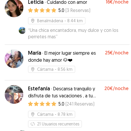
Leticia
16€
/noche
·
Cuidando con amor
5.0
(
3
Reservas
)
Benalmádena
- 8.44 km
“
Una chica encantadora, muy dulce y con los
perretes mas
”
María
25€
/noche
·
El mejor lugar siempre es
donde hay amor 🐶❤️
Cártama
- 8.56 km
Estefanía
20€
/noche
·
Descansa tranquilo y
disfruta de tus vacaciones , a tu
mascota no le faltarán atenciones.
5.0
(
241
Reservas
)
Cártama
- 8.78 km
21
Usuarios recurrentes