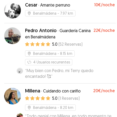
Cesar
10€
/noche
·
Amante perruno
Benalmádena
- 7.97 km
Pedro Antonio
22€
/noche
·
Guardería Canina
en Benalmádena
5.0
(
52
Reservas
)
Benalmádena
- 8.15 km
4
Usuarios recurrentes
“
Muy bien con Pedro, mi Terry quedo
encantado! 🥰
”
Millena
20€
/noche
·
Cuidando con cariño
5.0
(
1
Reservas
)
Benalmádena
- 8.20 km
“
Todo genial con Millena, en todo momento te