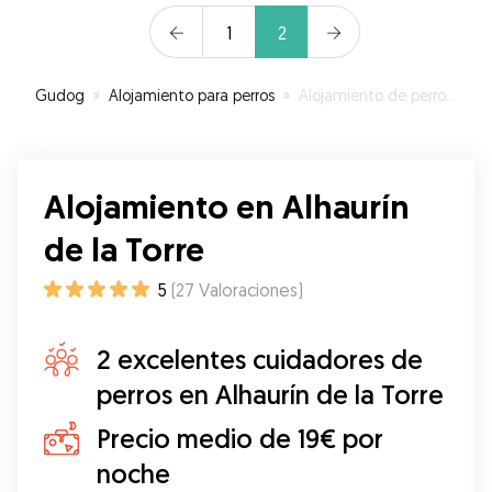
manera que hemos estado muy tranquilos
1
2
sabiendo en todo momento que estaba bien
cuidada. Repetiremos con Celia sin duda.
”
Gudog
»
Alojamiento para perros
»
Alojamiento de perros en Alhaurín de la Torre
Alojamiento en Alhaurín
de la Torre
5
(
27
Valoraciones
)
2 excelentes cuidadores de
perros en Alhaurín de la Torre
Precio medio de 19€ por
noche