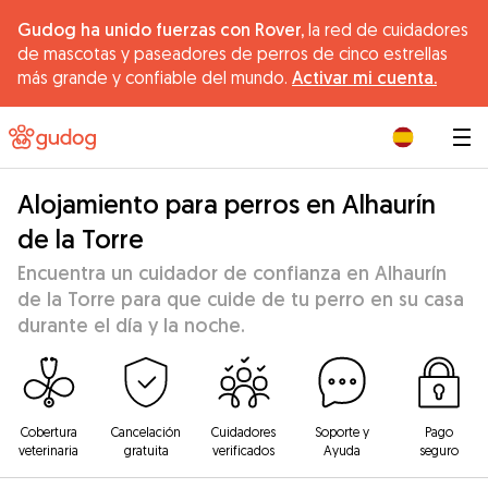
Gudog ha unido fuerzas con Rover,
la red de cuidadores
de mascotas y paseadores de perros de cinco estrellas
más grande y confiable del mundo.
Activar mi cuenta.
|
Alojamiento para perros en Alhaurín
de la Torre
Encuentra un cuidador de confianza en Alhaurín
de la Torre para que cuide de tu perro en su casa
durante el día y la noche.
Cobertura
Cancelación
Cuidadores
Soporte y
Pago
veterinaria
gratuita
verificados
Ayuda
seguro