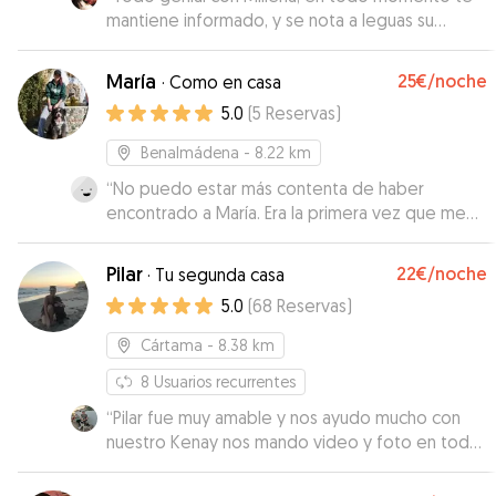
mantiene informado, y se nota a leguas su
preocupación y dedicación por nuestras
mascotas. Un 10/10.
”
María
25€
/noche
·
Como en casa
5.0
(
5
Reservas
)
Benalmádena
- 8.22 km
“
No puedo estar más contenta de haber
encontrado a María. Era la primera vez que me
separaba de mi perrita, y ella lo ha hecho muy
fácil. Mi Trufa se lo ha pasado pipa con Obi, y
Pilar
22€
/noche
·
Tu segunda casa
María ha estado enviándome fotos y vídeos
5.0
(
68
Reservas
)
todos los días 🫶🏼🐶
”
Cártama
- 8.38 km
8
Usuarios recurrentes
“
Pilar fue muy amable y nos ayudo mucho con
nuestro Kenay nos mando video y foto en todo
momento. Repetiremos seguro
”