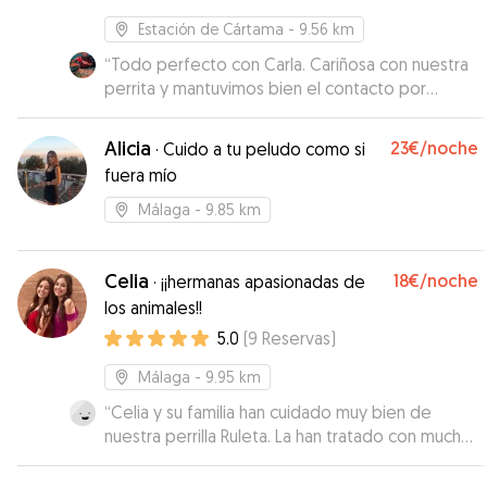
Estación de Cártama
- 9.56 km
“
Todo perfecto con Carla. Cariñosa con nuestra
perrita y mantuvimos bien el contacto por
whatsapp con información y fotos.
”
Alicia
23€
/noche
·
Cuido a tu peludo como si
fuera mío
Málaga
- 9.85 km
Celia
18€
/noche
·
¡¡hermanas apasionadas de
los animales!!
5.0
(
9
Reservas
)
Málaga
- 9.95 km
“
Celia y su familia han cuidado muy bien de
nuestra perrilla Ruleta. La han tratado con mucho
cariño y la han atendido muy bien, enviándonos
videos y comentándonos que todo iba bien, de