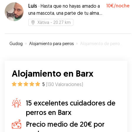
informados mediante el envío de vídeos y
Luis
10€
/noche
·
Hasta que no hayas amado a
audios. Repetiremos sin duda.
”
una mascota, una parte de tu alma
estará dormida
Xàtiva
- 20.27 km
Gudog
»
Alojamiento para perros
»
Alojamiento de perros en Barx
Alojamiento en Barx
5
(
130
Valoraciones
)
15 excelentes cuidadores de
perros en Barx
Precio medio de 20€ por