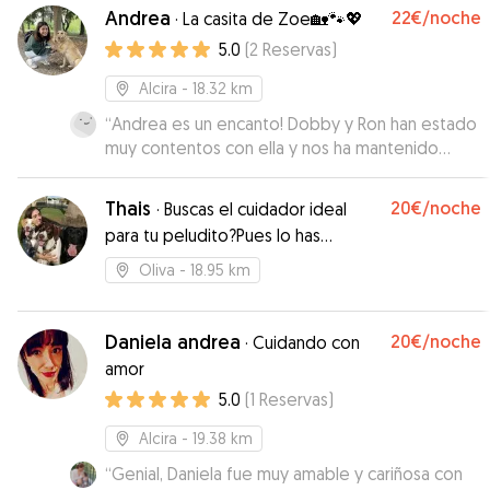
Andrea
22€
/noche
·
La casita de Zoe🏡🐾💖
5.0
(
2
Reservas
)
Alcira
- 18.32 km
“
Andrea es un encanto! Dobby y Ron han estado
muy contentos con ella y nos ha mantenido
informadas en todo momento. Repetiremos sin
dudarlo!
”
Thais
20€
/noche
·
Buscas el cuidador ideal
para tu peludito?Pues lo has
encontrado!
Oliva
- 18.95 km
Daniela andrea
20€
/noche
·
Cuidando con
amor
5.0
(
1
Reservas
)
Alcira
- 19.38 km
“
Genial, Daniela fue muy amable y cariñosa con