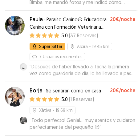
Bimba, me mandó fotos y me indicó cómo
estaba mi perrita en el transcurso del día. Ha
sido una excelente cuidadora, repetiría sin duda
Paula
20€
/noche
·
Paraíso Canino🐶 Educadora
alguna ❤️
”
Canina con Formación Veterinaria🫶
🏼
5.0
(
37
Reservas
)
Super Sitter
Alcira
- 19.45 km
7
Usuarios recurrentes
“
Después de haber llevado a Tacha la primera
vez como guardería de día, lo he llevado a pasar
una noche con el objetivo de que Tacha vaya
acostumbrándose a Paula y a su casa y que
Borja
20€
/noche
·
Se sentiran como en casa
cuando tenga que dejarlo por un tiempo más
5.0
(
1
Reservas
)
prolongado por motivos de viaje u
otros,conozca la casa y a Paula. Así el se quedará
Xàtiva
- 19.69 km
más a gusto y nosotros podremos irnos con
“
Todo perfecto! Genial… muy atentos y cuidaron
tranquilidad. Tacha ha estado cuidado y mimado
perfectamente del pequeño 😊
”
en todo momento y nosotros tranquilos y
contentos porque Paula nos ha mantenido