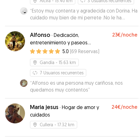
Alcira
- 15.40 km
3
Usuarios recurrentes
“
Estoy muy contenta y agradecida con Dorina. Ha
cuidado muy bien de mi perrete .No le ha
faltado de nada ha estado mejor que en su
propia casa Todos los días Dorina me mandaba
Alfonso
23€
/noche
·
Dedicación,
varios videos para que pudiera ver cómo estaba
entretenimiento y paseos
mi perrete y lo bien que comia.Como hacia
educativos.
5.0
(
69
Reservas
)
mucha calor y ella tiene una piscina lo bañaba
todos los días para que no pasara calor.En
Gandía
- 15.63 km
definitiva ha sido la mejor cuidadora que hubiera
podido encontrar para mí perrete.La
7
Usuarios recurrentes
recomiendo 100% .Repetiremos con ella sin
“
Alfonso es una persona muy cariñosa, nos
dudarlo Muchísimas gracias Dorina.La familia al
quedamos muy contentos
”
completo y sobre todo Blippi te da las gracias y
te manda un beso. Hasta la próxima.
”
Maria jesus
24€
/noche
·
Hogar de amor y
cuidados
Cullera
- 17.32 km