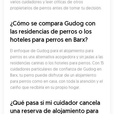
varios cuidadores y leer críticas de otros 
propietarios de perros antes de tomar tu decisión.
¿Cómo se compara Gudog con 
las residencias de perros o los 
hoteles para perros en Barx?
El enfoque de Gudog para el alojamiento para 
perros es una alternativa acogedora y sin jaulas a las 
residencias caninas o los hoteles para perros. Con 15 
cuidadores particulares de confianza de Gudog en 
Barx, tu perro puede disfrutar de un alojamiento 
para perros como en casa, con toda la atención y el 
cariño que recibiría en su propio hogar.
¿Qué pasa si mi cuidador cancela 
una reserva de alojamiento para 