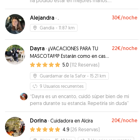
ha podido estar en mejores manos.
Eternamente agradecidos.
”
Alejandra
30€
/noche
·
.
Gandía
- 11.87 km
Dayra
22€
/noche
·
¡¡VACACIONES PARA TU
MASCOTA!!💜 Estarán como en casa
😊💖🐶🏠
5.0
(
112
Reservas
)
Guardamar de la Safor
- 15.21 km
9
Usuarios recurrentes
“
Dayra es un encanto, cuidó súper bien de mi
perra durante su estancia. Repetiría sin duda
”
Dorina
20€
/noche
·
Cuidadora en Alcira
4.9
(
26
Reservas
)