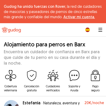
Gudog ha unido fuerzas con Rover,
la red de cuidadores
de mascotas y paseadores de perros de cinco estrellas
más grande y confiable del mundo.
Activar mi cuenta.
|
Alojamiento para perros en Barx
Encuentra un cuidador de confianza en Barx para
que cuide de tu perro en su casa durante el día y
la noche.
Cobertura
Cancelación
Cuidadores
Soporte y
Pago
veterinaria
gratuita
verificados
Ayuda
seguro
Estefania
20€
/noche
·
Naturaleza, aventura y