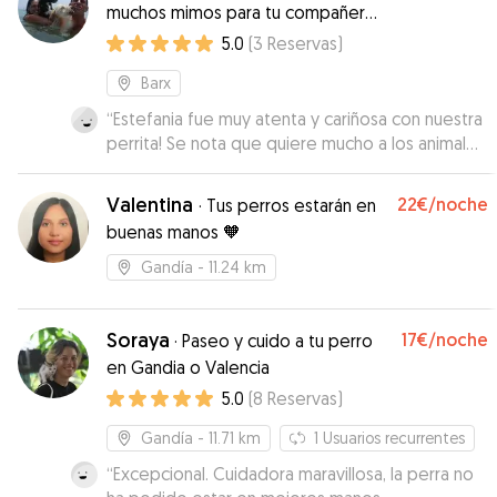
muchos mimos para tu compañero
🐾
5.0
(
3
Reservas
)
Barx
“
Estefania fue muy atenta y cariñosa con nuestra
perrita! Se nota que quiere mucho a los animales
y eso es súper importante para nosotros!
Tuvimos una muy buena experiencia y
Valentina
22€
/noche
·
Tus perros estarán en
seguramente repetimos pronto para que la
buenas manos 🧡
cuide nuevamente! 😃 Estamos muy
agradecidos!
”
Gandía
- 11.24 km
Soraya
17€
/noche
·
Paseo y cuido a tu perro
en Gandia o Valencia
5.0
(
8
Reservas
)
Gandía
- 11.71 km
1
Usuarios recurrentes
“
Excepcional. Cuidadora maravillosa, la perra no