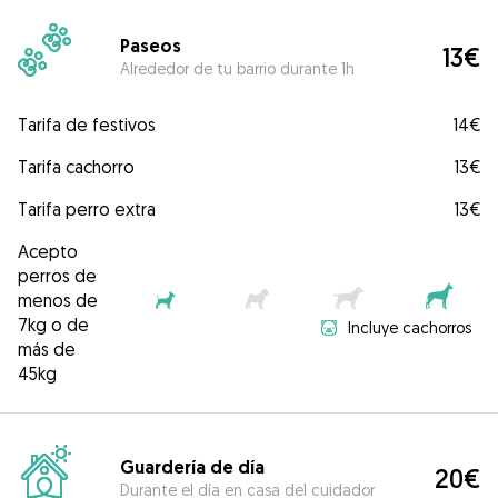
Paseos
13€
Alrededor de tu barrio durante 1h
Tarifa de festivos
14€
Tarifa cachorro
13€
Tarifa perro extra
13€
Acepto
perros de
menos de
7kg o de
Incluye cachorros
más de
45kg
Guardería de día
20€
Durante el día en casa del cuidador