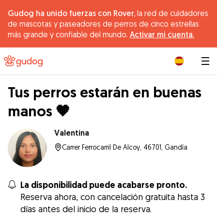
Gudog ha unido fuerzas con Rover,
la red de cuidadores
de mascotas y paseadores de perros de cinco estrellas
más grande y confiable del mundo.
Activar mi cuenta.
|
Tus perros estarán en buenas
manos 🧡
Valentina
Carrer Ferrocarril De Alcoy, 46701, Gandía
La disponibilidad puede acabarse pronto.
Reserva ahora, con cancelación gratuita hasta 3
días antes del inicio de la reserva.