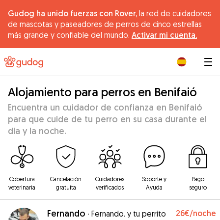
Gudog ha unido fuerzas con Rover,
la red de cuidadores
de mascotas y paseadores de perros de cinco estrellas
más grande y confiable del mundo.
Activar mi cuenta.
|
Alojamiento para perros en Benifaió
Encuentra un cuidador de confianza en Benifaió
para que cuide de tu perro en su casa durante el
día y la noche.
Cobertura
Cancelación
Cuidadores
Soporte y
Pago
veterinaria
gratuita
verificados
Ayuda
seguro
Fernando
26€
/noche
·
Fernando. y tu perrito