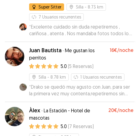
que disfruten al aire libre. Magnífico. Muchas
Super Sitter
Silla
- 8.73 km
gracias Concha.
”
7
Usuarios recurrentes
“
Excelente cuidado sin duda repetiremos ,
cariñosa , atenta . Nos mandaba fotos todos los
días y vídeos de nuestro perrito . Una gran
persona amante de los animales
”
Juan Bautista
16€
/noche
·
Me gustan los
perritos
5.0
(
5
Reservas
)
Silla
- 8.78 km
1
Usuarios recurrentes
“
Drako se quedó muy agusto con Juan, para ser
la primera vez muy contenta,repetiremos sin
duda! Gracias!
”
Àlex
20€
/noche
·
La Estación - Hotel de
mascotas
5.0
(
7
Reservas
)