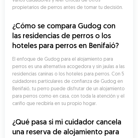
propietarios de perros antes de tomar tu decisión.
¿Cómo se compara Gudog con 
las residencias de perros o los 
hoteles para perros en Benifaió?
El enfoque de Gudog para el alojamiento para 
perros es una alternativa acogedora y sin jaulas a las 
residencias caninas o los hoteles para perros. Con 5 
cuidadores particulares de confianza de Gudog en 
Benifaió, tu perro puede disfrutar de un alojamiento 
para perros como en casa, con toda la atención y el 
cariño que recibiría en su propio hogar.
¿Qué pasa si mi cuidador cancela 
una reserva de alojamiento para 