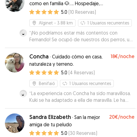
como en familia 🐶.... Hospedaje,
paseos y excursiones
5.0
(
10
Reservas
)
Alginet
- 3.88 km
1
Usuarios recurrentes
“
¡No podríamos estar más contentos con
Fernando! Se ocupó de nuestros dos perros, un
podenco andaluz mediano y un grandote (¡pero
muy tonto y simpático!) perro guardián.
Concha
18€
/noche
·
Cuidado cómo en casa,
Fernando vino al lugar donde celebramos
naturaleza y terreno.
nuestra boda y se los llevó a dar una vuelta (¡de
5.0
(
4
Reservas
)
hora y media!) mientras teníamos una actuación
ruidosa para los invitados que podría haber
Benifaió
1
Usuarios recurrentes
asustado a los perros. Los perros volvieron
felices y agotados. Fernando se los llevó de
“
La experiencia con Concha ha sido maravillosa.
aventura y no se inmutó por el tamaño de Riley.
Kuki se ha adaptado a ella de maravilla. Le ha
Fue muy amable, profesional, llegó a tiempo e
cogido mucho afecto y se nota el amor y los
hizo un trabajo excelente. Fue todo fácil con él,
cuidados que ke ha dado. Mi valoración es la
Sandra Elizabeth
20€
/noche
·
San la mejor
la comunicación fue excelente, y nos encantó
máxima. La próxima vez volveré a repetir.
amiga de tu peludo
poder encontrar un cuidador tan bueno para
Además cabe valorar el lugar donde están los
5.0
(
30
Reservas
)
nuestros perros. ¡Lo recomendamos muchísimo!
perros. Un chalet muy bien acondicionado para
”