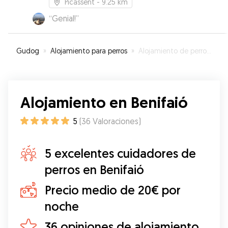
Picassent
- 9.25 km
“
Genial!
”
Gudog
»
Alojamiento para perros
»
Alojamiento de perros en Benifaió
Alojamiento en Benifaió
5
(
36
Valoraciones
)
5 excelentes cuidadores de
perros en Benifaió
Precio medio de 20€ por
noche
36 opiniones de alojamiento