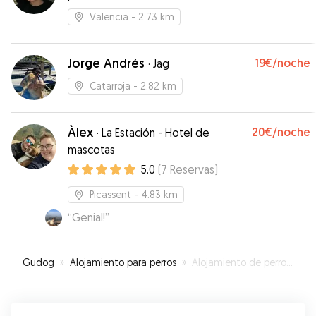
Valencia
- 2.73 km
Jorge Andrés
19€
/noche
·
Jag
Catarroja
- 2.82 km
Àlex
20€
/noche
·
La Estación - Hotel de
mascotas
5.0
(
7
Reservas
)
Picassent
- 4.83 km
“
Genial!
”
Gudog
»
Alojamiento para perros
»
Alojamiento de perros en Beniparrell