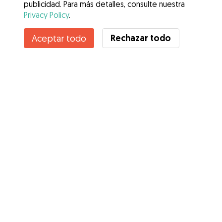
publicidad. Para más detalles, consulte nuestra
Privacy Policy
.
Rechazar todo
Aceptar todo
Servicios
Cómo funciona
Sobre Gudog
Opiniones
Cobertura Veterinaria
Consejos para dueños de perros
Consejos para cuidadores
Hazte cuidador