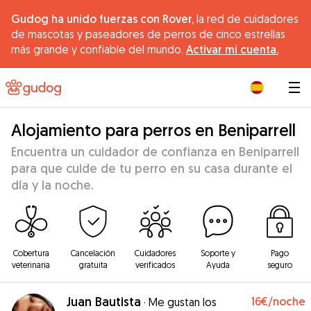
Gudog ha unido fuerzas con Rover,
la red de cuidadores
de mascotas y paseadores de perros de cinco estrellas
más grande y confiable del mundo.
Activar mi cuenta.
|
Alojamiento para perros en Beniparrell
Encuentra un cuidador de confianza en Beniparrell
para que cuide de tu perro en su casa durante el
día y la noche.
Cobertura
Cancelación
Cuidadores
Soporte y
Pago
veterinaria
gratuita
verificados
Ayuda
seguro
Juan Bautista
16€
/noche
·
Me gustan los