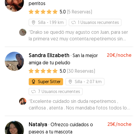
perritos
5.0
(
5
Reservas
)
Silla
- 1.99 km
1
Usuarios recurrentes
“
Drako se quedó muy agusto con Juan, para ser
la primera vez muy contenta,repetiremos sin
duda! Gracias!
”
Sandra Elizabeth
20€
/noche
·
San la mejor
amiga de tu peludo
5.0
(
30
Reservas
)
Super Sitter
Silla
- 2.07 km
7
Usuarios recurrentes
“
Excelente cuidado sin duda repetiremos ,
cariñosa , atenta . Nos mandaba fotos todos los
días y vídeos de nuestro perrito . Una gran
persona amante de los animales
”
Natalya
25€
/noche
·
Ofrezco cuidados o
paseos a tu mascota