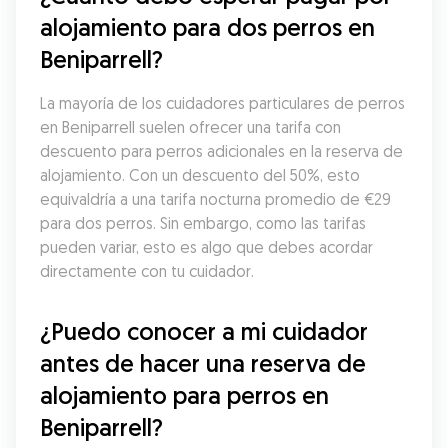
alojamiento para dos perros en 
Beniparrell?
La mayoría de los cuidadores particulares de perros 
en Beniparrell suelen ofrecer una tarifa con 
descuento para perros adicionales en la reserva de 
alojamiento. Con un descuento del 50%, esto 
equivaldría a una tarifa nocturna promedio de €29 
para dos perros. Sin embargo, como las tarifas 
pueden variar, esto es algo que debes acordar 
directamente con tu cuidador.
¿Puedo conocer a mi cuidador 
antes de hacer una reserva de 
alojamiento para perros en 
Beniparrell?