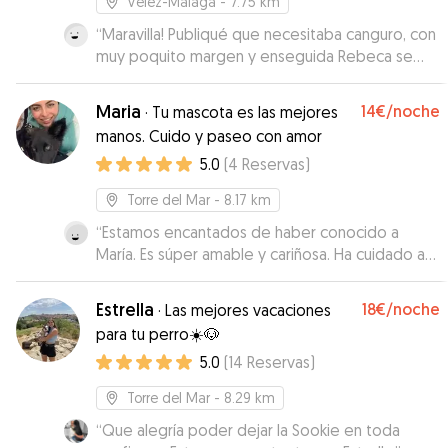
Vélez-Málaga
- 7.75 km
“
Maravilla! Publiqué que necesitaba canguro, con
muy poquito margen y enseguida Rebeca se
ofreció. Muy amable, flexible y encantadores
(humanos y su perrita Dulce) con nuestra
Maria
14€
/noche
·
Tu mascota es las mejores
Toscana, que se sintió como en casa. Se
manos. Cuido y paseo con amor
volcaron con ella y pudimos estar tranquilos.
5.0
(
4
Reservas
)
Recomendamos y repetiremos seguro :)
”
Torre del Mar
- 8.17 km
“
Estamos encantados de haber conocido a
María. Es súper amable y cariñosa. Ha cuidado a
Rocky como si fuera suyo. Se nota que ama a los
animales. Excelente experiencia tanto para mí
Estrella
18€
/noche
·
Las mejores vacaciones
como para Rocky .
”
para tu perro☀️🐶
5.0
(
14
Reservas
)
Torre del Mar
- 8.29 km
“
Que alegría poder dejar la Sookie en toda