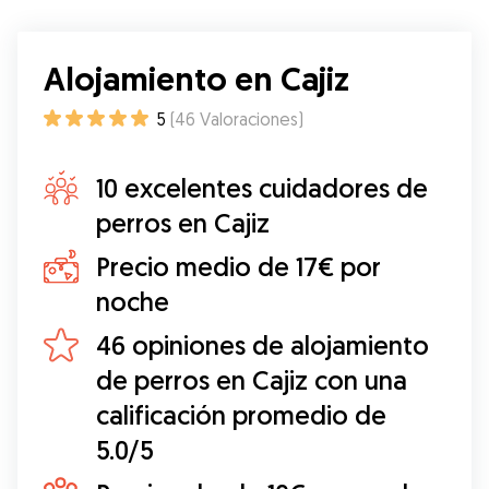
muchísimas fotos y videos! MUY CONTENTA! Sin
duda si vuelvo a Malaga repetiré con ella!
”
Alojamiento en Cajiz
5
(
46
Valoraciones
)
10 excelentes cuidadores de
perros en Cajiz
Precio medio de 17€ por
noche
46 opiniones de alojamiento
de perros en Cajiz con una
calificación promedio de
5.0/5