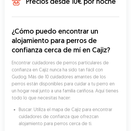
Precios desde 10€ por noche
¿Cómo puedo encontrar un 
alojamiento para perros de 
confianza cerca de mí en Cajiz?
Encontrar cuidadores de perros particulares de 
confianza en Cajiz nunca ha sido tan fácil con 
Gudog. Más de 10 cuidadores amantes de los 
perros están disponibles para cuidar a tu perro en 
un hogar real junto a una familia cariñosa. Aquí tienes 
todo lo que necesitas hacer:
Buscar: Utiliza el mapa de Cajiz para encontrar 
cuidadores de confianza que ofrezcan 
alojamiento para perros cerca de ti.