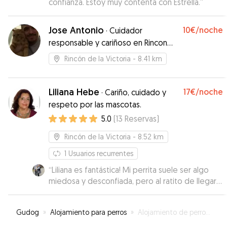
confianza. Estoy muy contenta con Estrella.
”
Jose Antonio
10€
/noche
·
Cuidador
responsable y cariñoso en Rincon
de la Victoria
Rincón de la Victoria
- 8.41 km
Liliana Hebe
17€
/noche
·
Cariño, cuidado y
respeto por las mascotas.
5.0
(
13
Reservas
)
Rincón de la Victoria
- 8.52 km
1
Usuarios recurrentes
“
Liliana es fantástica! Mi perrita suele ser algo
miedosa y desconfiada, pero al ratito de llegar
ya estaba súper cómoda! :) me ha encantado el
trato que le han dado, muchos paseos, le han
Gudog
»
Alojamiento para perros
»
Alojamiento de perros en Cajiz
permitido subirse a un pequeño sofalito junto
con su perrito y además me estuvo mandando