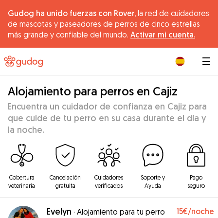
Gudog ha unido fuerzas con Rover,
la red de cuidadores
de mascotas y paseadores de perros de cinco estrellas
más grande y confiable del mundo.
Activar mi cuenta.
|
Alojamiento para perros en Cajiz
Encuentra un cuidador de confianza en Cajiz para
que cuide de tu perro en su casa durante el día y
la noche.
Cobertura
Cancelación
Cuidadores
Soporte y
Pago
veterinaria
gratuita
verificados
Ayuda
seguro
Evelyn
15€
/noche
·
Alojamiento para tu perro