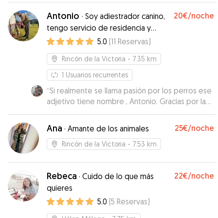
Antonio
20€
/noche
·
Soy adiestrador canino,
tengo servicio de residencia y
paseos
5.0
(
11
Reservas
)
Rincón de la Victoria
- 7.35 km
1
Usuarios recurrentes
“
Si realmente se llama pasión por los perros ese
adjetivo tiene nombre , Antonio. Gracias por la
atención y cariño con el que has cuidado a Sara
”
Ana
25€
/noche
·
Amante de los animales
Rincón de la Victoria
- 7.53 km
Rebeca
22€
/noche
·
Cuido de lo que más
quieres
5.0
(
5
Reservas
)