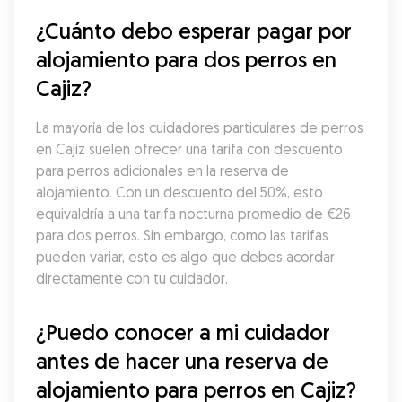
¿Cuánto debo esperar pagar por 
alojamiento para dos perros en 
Cajiz?
La mayoría de los cuidadores particulares de perros 
en Cajiz suelen ofrecer una tarifa con descuento 
para perros adicionales en la reserva de 
alojamiento. Con un descuento del 50%, esto 
equivaldría a una tarifa nocturna promedio de €26 
para dos perros. Sin embargo, como las tarifas 
pueden variar, esto es algo que debes acordar 
directamente con tu cuidador.
¿Puedo conocer a mi cuidador 
antes de hacer una reserva de 
alojamiento para perros en Cajiz?