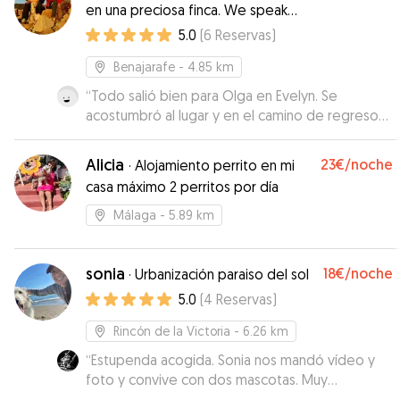
en una preciosa finca. We speak
English. Wir sprechen Deutsch.
5.0
(
6
Reservas
)
Benajarafe
- 4.85 km
“
Todo salió bien para Olga en Evelyn. Se
acostumbró al lugar y en el camino de regreso
estaba muy tranquila.
”
Alicia
23€
/noche
·
Alojamiento perrito en mi
casa máximo 2 perritos por día
Málaga
- 5.89 km
sonia
18€
/noche
·
Urbanización paraiso del sol
5.0
(
4
Reservas
)
Rincón de la Victoria
- 6.26 km
“
Estupenda acogida. Sonia nos mandó vídeo y
foto y convive con dos mascotas. Muy
agradecidos.
”