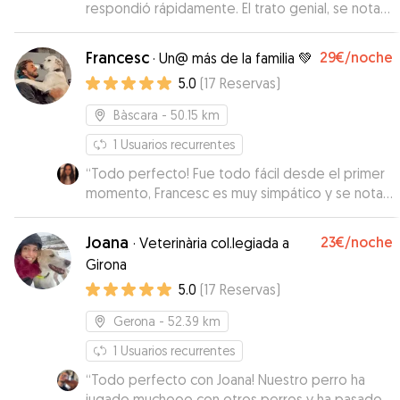
respondió rápidamente. El trato genial, se nota
que son amantes de los animales. Nos enviaron
fotos para ver q todo iba bien. Muy
Francesc
29€
/noche
·
Un@ más de la familia 💚
recomendable.
”
5.0
(
17
Reservas
)
Bàscara
- 50.15 km
1
Usuarios recurrentes
“
Todo perfecto! Fue todo fácil desde el primer
momento, Francesc es muy simpático y se nota
que sabe mucho de perros. Dejamos a Bosco
con él 4 noches y nos envió fotos y vídeos cada
Joana
23€
/noche
·
Veterinària col.legiada a
día, se le veía tranquilo y feliz así que pudimos
Girona
disfrutar tranquilos del viaje. Sin duda
5.0
(
17
Reservas
)
repetiremos!
”
Gerona
- 52.39 km
1
Usuarios recurrentes
“
Todo perfecto con Joana! Nuestro perro ha
jugado muchooo con otros perros y ha pasado