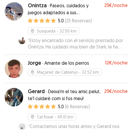
Onintza
25€
/noche
·
Paseos, cuidados y
juegos adaptados a sus
necesidades
5.0
(
25
Reservas
)
Susqueda
- 32.50 km
“
Estoy encantado con el servicio prestado por
Onintza. Ha cuidado muy bien de Stark, le ha
dado largos paseos y ha estado en
comunicación conmigo constante. Muy
Jorge
12€
/noche
·
Amante de los perros
recomendable.
”
Maçanet de Cabrenys
- 32.52 km
Gerard
25€
/noche
·
Deixa'm el teu amic pelut,
te'l cuidaré com si fos meu!
5.0
(
6
Reservas
)
Cal Rosal
- 49.01 km
“
Contactamos unas horas antes y Gerard nos