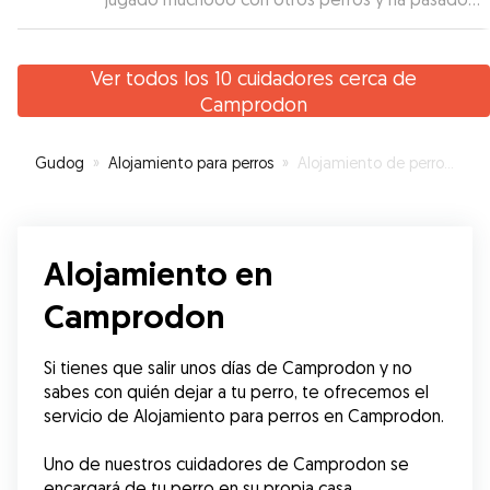
un rato genial. In total confianza con Joana. No
dudaremos de dejarlo de nuevo con ella.
Gracias!
”
Ver todos los 10 cuidadores cerca de
Camprodon
Gudog
»
Alojamiento para perros
»
Alojamiento de perros en Camprodon
Alojamiento en
Camprodon
Si tienes que salir unos días de Camprodon y no 
sabes con quién dejar a tu perro, te ofrecemos el 
servicio de Alojamiento para perros en Camprodon.
Uno de nuestros cuidadores de Camprodon se 
encargará de tu perro en su propia casa, 