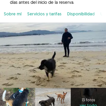
días antes del inicio de la reserva.
Sobre mí
Servicios y tarifas
Disponibilidad
Ub
13 fotos
ver todo