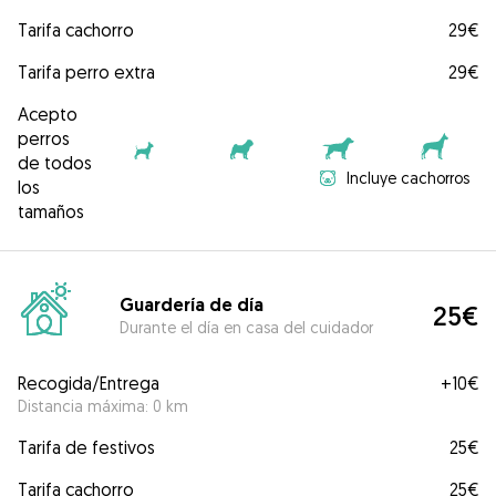
Tarifa cachorro
29€
Tarifa perro extra
29€
Acepto
perros
de todos
Incluye cachorros
los
tamaños
Guardería de día
25€
Durante el día en casa del cuidador
Recogida/Entrega
+
10€
Distancia máxima: 0 km
Tarifa de festivos
25€
Tarifa cachorro
25€