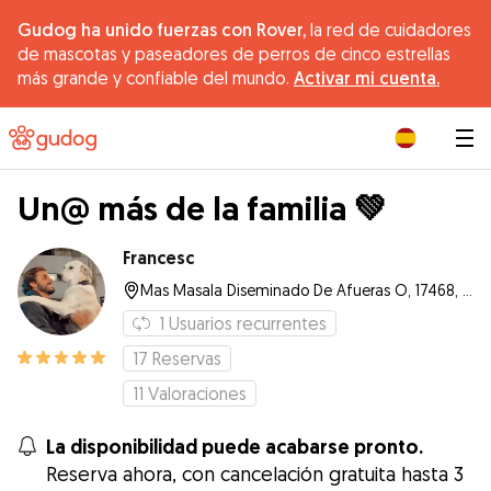
Gudog ha unido fuerzas con Rover,
la red de cuidadores
de mascotas y paseadores de perros de cinco estrellas
más grande y confiable del mundo.
Activar mi cuenta.
|
Un@ más de la familia 💚
Francesc
Mas Masala Diseminado De Afueras O, 17468, Bàscara
1
Usuarios recurrentes
17
Reservas
11
Valoraciones
La disponibilidad puede acabarse pronto.
Reserva ahora, con cancelación gratuita hasta 3