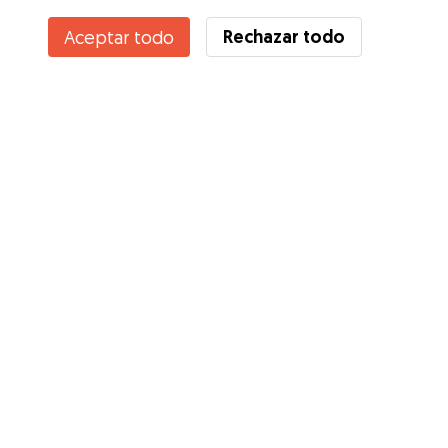
Rechazar todo
Aceptar todo
Servicios
Cómo funciona
Sobre Gudog
Opiniones
Cobertura Veterinaria
Consejos para dueños de perros
Consejos para cuidadores
Hazte cuidador
Blog