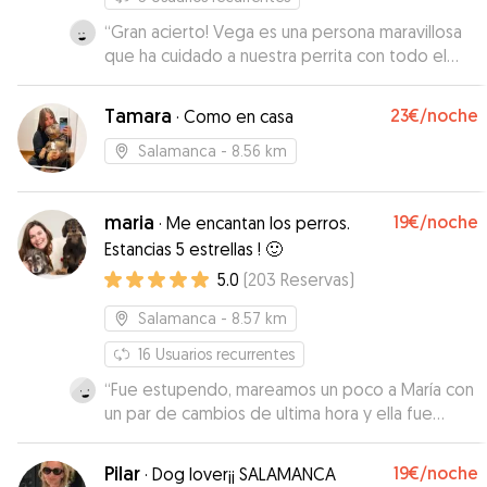
“
Gran acierto! Vega es una persona maravillosa
que ha cuidado a nuestra perrita con todo el
cariño del mundo, como hemos ido viendo en
las fotos y vídeos. Contesta super rápido, y se
Tamara
23€
/noche
·
Como en casa
ha adaptado totalmente a nuestro horario de
entrega y recogida. Ya sabemos con quién
Salamanca
- 8.56 km
contar si surge la necesidad. Solo decir que
muchas gracias!
”
maria
19€
/noche
·
Me encantan los perros.
Estancias 5 estrellas ! 🙂
5.0
(
203
Reservas
)
Salamanca
- 8.57 km
16
Usuarios recurrentes
“
Fue estupendo, mareamos un poco a María con
un par de cambios de ultima hora y ella fue
super atenta y nos dió todo tipo de facilidades.
Pepo estuvo fenomenal no cabe duda de que si
Pilar
19€
/noche
·
Dog lover¡¡ SALAMANCA
surge la ocasión volveremos a contactar con