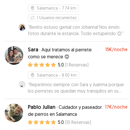
Salamanca
- 7.74 km
1
Usuarios recurrentes
“
Benito estuvo genial con Johanna! Nos envío
fotos durante la estancia. Todo estupendo 😊
”
Sara
15€
/noche
·
Aquí tratamos al perrete
como se merece 😊
5.0
(
1
Reservas
)
Salamanca
- 8.00 km
“
Repetimos siempre con Sara y Juanma porque
los perretes se quedan muy tranquilos en su
casa, óptima atención y comunicación.
”
Pablo Julian
17€
/noche
·
Cuidador y paseador
de perros en Salamanca
5.0
(
10
Reservas
)