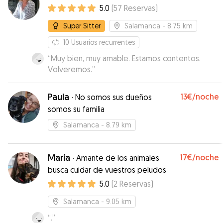
5.0
(
57
Reservas
)
ella
”
Super Sitter
Salamanca
- 8.75 km
10
Usuarios recurrentes
“
Muy bien, muy amable. Estamos contentos.
Volveremos.
”
Paula
13€
/noche
·
No somos sus dueños
somos su familia
Salamanca
- 8.79 km
María
17€
/noche
·
Amante de los animales
busca cuidar de vuestros peludos
5.0
(
2
Reservas
)
Salamanca
- 9.05 km
“
.
”