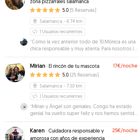
zona pizzarrales salamanca
5.0
(
5
Reservas
)
Salamanca
- 6.74 km
1
Usuarios recurrentes
“
Como la vez anterior todo de 10.Mónica es una
chica responsable y muy atenta. Para nosotros le
seguimos dando un 10 en cuidados hacia Ron y
un 10 a la hora de gestionar la reserva.
”
Mirian
17€
/noche
·
El rincón de tu mascota
5.0
(
25
Reservas
)
Salamanca
- 7.30 km
1
Usuarios recurrentes
“
Mirian y Ángel son geniales, Congo ha estado
genial, ha vuelto super feliz y nos hemos sentido
super tranquilos y en todo momento! La verdad
que repetimos sin duda 😍
”
Karen
25€
/noche
·
Cuidadora responsable y
amorosa con años de experiencia