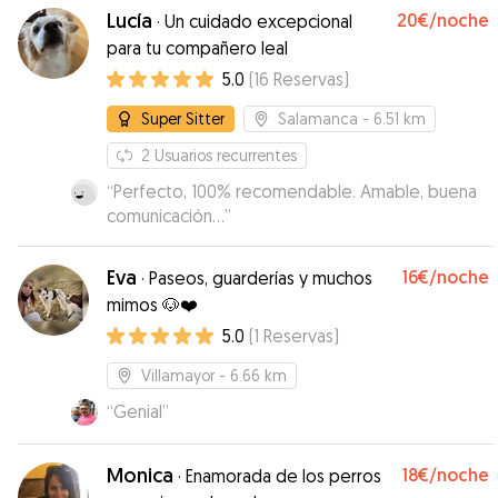
Lucía
20€
/noche
·
Un cuidado excepcional
para tu compañero leal
5.0
(
16
Reservas
)
Super Sitter
Salamanca
- 6.51 km
2
Usuarios recurrentes
“
Perfecto, 100% recomendable. Amable, buena
comunicación...
”
Eva
16€
/noche
·
Paseos, guarderías y muchos
mimos 🐶❤️
5.0
(
1
Reservas
)
Villamayor
- 6.66 km
“
Genial
”
Monica
18€
/noche
·
Enamorada de los perros