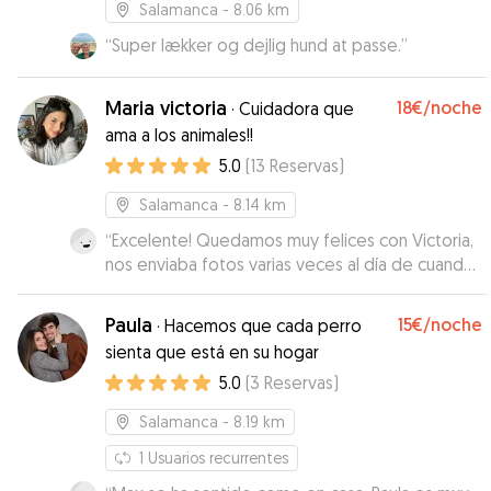
Salamanca
- 8.06 km
“
Super lækker og dejlig hund at passe.
”
Maria victoria
18€
/noche
·
Cuidadora que
ama a los animales!!
5.0
(
13
Reservas
)
Salamanca
- 8.14 km
“
Excelente! Quedamos muy felices con Victoria,
nos enviaba fotos varias veces al día de cuando
sacaba a Wanda a dar sus paseos. Volveremos a
confiar en ella la próxima vez que lo
Paula
15€
/noche
·
Hacemos que cada perro
necesitemos.
”
sienta que está en su hogar
5.0
(
3
Reservas
)
Salamanca
- 8.19 km
1
Usuarios recurrentes