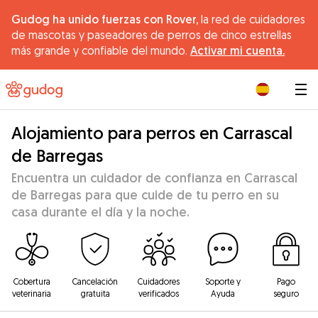
Gudog ha unido fuerzas con Rover,
la red de cuidadores
de mascotas y paseadores de perros de cinco estrellas
más grande y confiable del mundo.
Activar mi cuenta.
|
Alojamiento para perros en Carrascal
de Barregas
Encuentra un cuidador de confianza en Carrascal
de Barregas para que cuide de tu perro en su
casa durante el día y la noche.
Cobertura
Cancelación
Cuidadores
Soporte y
Pago
veterinaria
gratuita
verificados
Ayuda
seguro