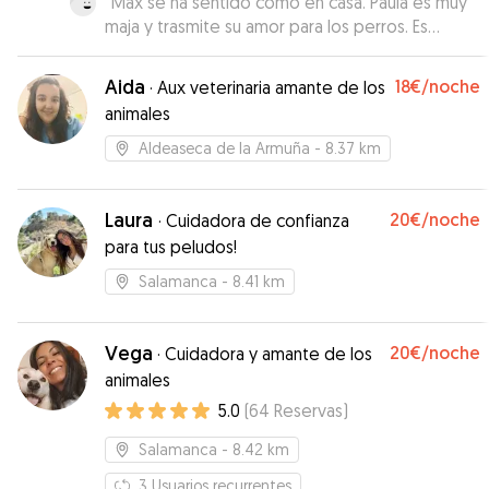
“
Max se ha sentido como en casa. Paula es muy
maja y trasmite su amor para los perros. Es
nuestra cuidadora de confianza cuando pasamos
por Salamanca. Gracias
”
Aida
18€
/noche
·
Aux veterinaria amante de los
animales
Aldeaseca de la Armuña
- 8.37 km
Laura
20€
/noche
·
Cuidadora de confianza
para tus peludos!
Salamanca
- 8.41 km
Vega
20€
/noche
·
Cuidadora y amante de los
animales
5.0
(
64
Reservas
)
Salamanca
- 8.42 km
3
Usuarios recurrentes