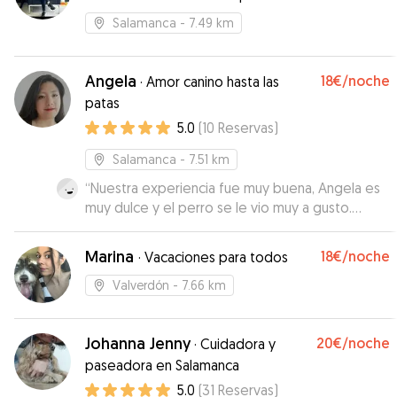
Salamanca
- 7.49 km
Angela
18€
/noche
·
Amor canino hasta las
patas
5.0
(
10
Reservas
)
Salamanca
- 7.51 km
“
Nuestra experiencia fue muy buena, Angela es
muy dulce y el perro se le vio muy a gusto.
Repetiremos
”
Marina
18€
/noche
·
Vacaciones para todos
Valverdón
- 7.66 km
Johanna Jenny
20€
/noche
·
Cuidadora y
paseadora en Salamanca
5.0
(
31
Reservas
)