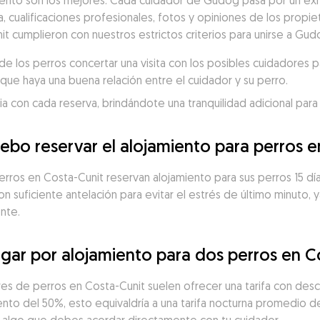
nto son los mejores. Cada cuidador de Gudog pasa por un exh
a, cualificaciones profesionales, fotos y opiniones de los propiet
t cumplieron con nuestros estrictos criterios para unirse a Gud
 los perros concertar una visita con los posibles cuidadores p
que haya una buena relación entre el cuidador y su perro.
 con cada reserva, brindándote una tranquilidad adicional para 
ebo reservar el alojamiento para perros e
erros en Costa-Cunit reservan alojamiento para sus perros 15 día
suficiente antelación para evitar el estrés de último minuto, y
nte.
ar por alojamiento para dos perros en C
res de perros en Costa-Cunit suelen ofrecer una tarifa con descu
nto del 50%, esto equivaldría a una tarifa nocturna promedio d