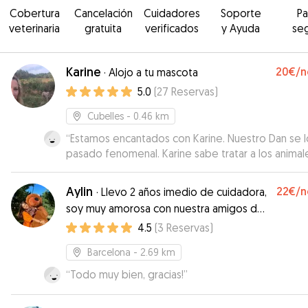
Cobertura
Cancelación
Cuidadores
Soporte
P
veterinaria
gratuita
verificados
y Ayuda
se
Karine
20€
/n
·
Alojo a tu mascota
5.0
(
27
Reservas
)
Cubelles
- 0.46 km
“
Estamos encantados con Karine. Nuestro Dan se l
pasado fenomenal. Karine sabe tratar a los animal
les da mucho afecto y cariño. Me ha llamado la
atención positivamente que cada día lo haya sac
Aylin
22€
/n
·
Llevo 2 años imedio de cuidadora,
pasear aunque en la casa ya dispone de mucho
soy muy amorosa con nuestra amigos de
espacio. Esto demuestra lo buena profesional que
4 patas
4.5
(
3
Reservas
)
Espero que en el futuro, cuando se presente la
ocasión, podamos seguir contando con sus servici
Barcelona
- 2.69 km
Dan estará encantado.
”
“
Todo muy bien, gracias!
”