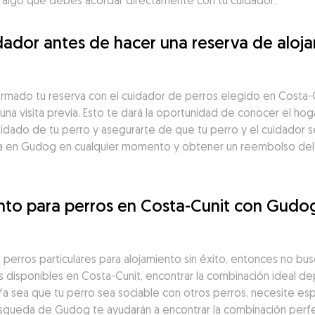
es algo que debes acordar directamente con tu cuidador.
ador antes de hacer una reserva de aloja
irmado tu reserva con el cuidador de perros elegido en Costa-
na visita previa. Esto te dará la oportunidad de conocer el hoga
idado de tu perro y asegurarte de que tu perro y el cuidador s
a en Gudog en cualquier momento y obtener un reembolso del 1
ento para perros en Costa-Cunit con Gudog
perros particulares para alojamiento sin éxito, entonces no bu
os disponibles en Costa-Cunit, encontrar la combinación ideal d
Ya sea que tu perro sea sociable con otros perros, necesite esp
 búsqueda de Gudog te ayudarán a encontrar la combinación per