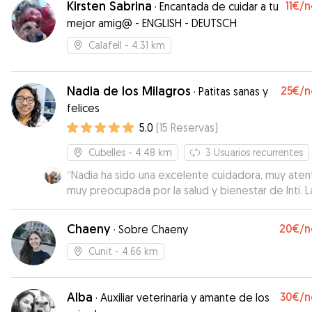
Kirsten Sabrina
11€
/n
·
Encantada de cuidar a tu
mejor amig@ - ENGLISH - DEUTSCH
Calafell
- 4.31 km
Nadia de los Milagros
25€
/n
·
Patitas sanas y
felices
5.0
(
15
Reservas
)
Cubelles
- 4.48 km
3
Usuarios recurrentes
“
Nadia ha sido una excelente cuidadora, muy aten
muy preocupada por la salud y bienestar de Inti. L
recomendamos!
”
Chaeny
20€
/n
·
Sobre Chaeny
Cunit
- 4.66 km
Alba
30€
/n
·
Auxiliar veterinaria y amante de los