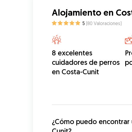
Alojamiento en Cos
5
(
80
Valoraciones
)
8 excelentes
Pr
cuidadores de perros
p
en Costa-Cunit
¿Cómo puedo encontrar u
Cunit?