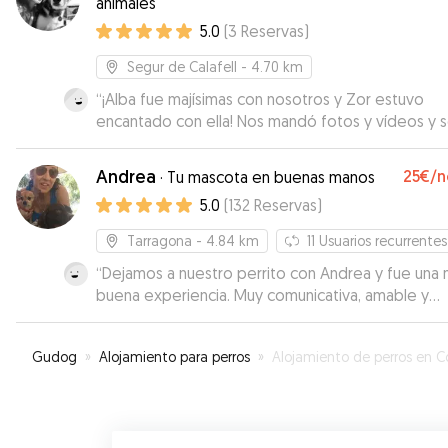
animales
5.0
(
3
Reservas
)
Segur de Calafell
- 4.70 km
“
¡Alba fue majísimas con nosotros y Zor estuvo
encantado con ella! Nos mandó fotos y vídeos y s
veía a gusto, y Balto era justo lo que Zor necesita
perro tranquilo que le dejó su espacio en todo
Andrea
25€
/n
·
Tu mascota en buenas manos
momento. ¡Sin duda repetiríamos!
”
5.0
(
132
Reservas
)
Tarragona
- 4.84 km
11
Usuarios recurrentes
“
Dejamos a nuestro perrito con Andrea y fue una
buena experiencia. Muy comunicativa, amable y
comprensiva. Envió fotos y nos iba contando cóm
encontraba Edi y qué tal se iba adaptando. Sin dud
Gudog
»
Alojamiento para perros
»
Alojamiento de perros en Costa-Cu
necesitamos a alguien de confianza para que cuid
nuestro perrito, volveremos a contactar con Andr