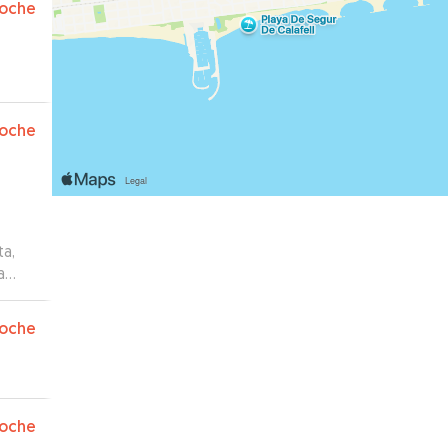
oche
oche
ta,
a
oche
oche