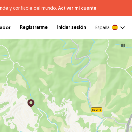
ande y confiable del mundo.
Activar mi cuenta.
Registrarme
Iniciar sesión
dador
España