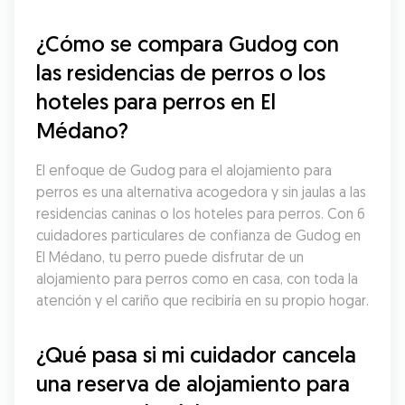
¿Cómo se compara Gudog con 
las residencias de perros o los 
hoteles para perros en El 
Médano?
El enfoque de Gudog para el alojamiento para 
perros es una alternativa acogedora y sin jaulas a las 
residencias caninas o los hoteles para perros. Con 6 
cuidadores particulares de confianza de Gudog en 
El Médano, tu perro puede disfrutar de un 
alojamiento para perros como en casa, con toda la 
atención y el cariño que recibiría en su propio hogar.
¿Qué pasa si mi cuidador cancela 
una reserva de alojamiento para 