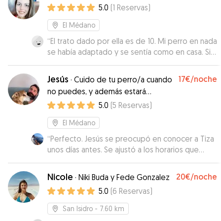
5.0
(
1
Reservas
)
El Médano
“
El trato dado por ella es de 10. Mi perro en nada
se había adaptado y se sentía como en casa. Sin
duda volveremos a repetir.
”
Jesús
17€
/noche
·
Cuido de tu perro/a cuando
no puedes, y además estará
acompañada por una amiga.
5.0
(
5
Reservas
)
El Médano
“
Perfecto. Jesús se preocupó en conocer a Tiza
unos días antes. Se ajustó a los horarios que
habíamos acordado y la perrina vino muy
contenta. Creo que hasta salieron a correr que
Nicole
20€
/noche
·
Niki Buda y Fede Gonzalez
eso a ella le encanta. Sin duda volvería a contar
5.0
(
6
Reservas
)
con Jesús.
”
San Isidro
- 7.60 km