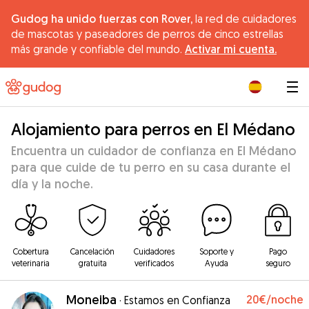
Gudog ha unido fuerzas con Rover,
la red de cuidadores
de mascotas y paseadores de perros de cinco estrellas
más grande y confiable del mundo.
Activar mi cuenta.
|
Alojamiento para perros en El Médano
Encuentra un cuidador de confianza en El Médano
para que cuide de tu perro en su casa durante el
día y la noche.
Cobertura
Cancelación
Cuidadores
Soporte y
Pago
veterinaria
gratuita
verificados
Ayuda
seguro
Moneiba
20€
/noche
·
Estamos en Confianza