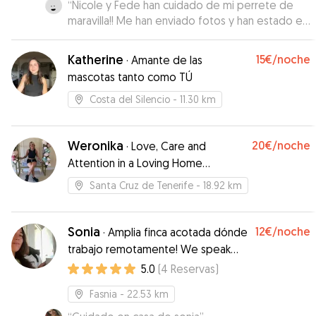
“
Nicole y Fede han cuidado de mi perrete de
maravilla!! Me han enviado fotos y han estado en
contacto conmigo durante todo el día para mi
tranquilidad… son muy cariñosos y se nota que
Katherine
15€
/noche
·
Amante de las
disfrutan cuidando de ellos… muchas gracias
mascotas tanto como TÚ
chicos!! Repetiremos seguro!🤗
”
Costa del Silencio
- 11.30 km
Weronika
20€
/noche
·
Love, Care and
Attention in a Loving Home
Environment
Santa Cruz de Tenerife
- 18.92 km
Sonia
12€
/noche
·
Amplia finca acotada dónde
trabajo remotamente! We speak
English!
5.0
(
4
Reservas
)
Fasnia
- 22.53 km