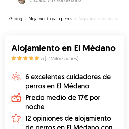
“
Cuidado en casa de sonia
”
Gudog
»
Alojamiento para perros
»
Alojamiento de perros en El Médano
Alojamiento en El Médano
5
(
12
Valoraciones
)
6 excelentes cuidadores de
perros en El Médano
Precio medio de 17€ por
noche
12 opiniones de alojamiento
de perros en El Médano con