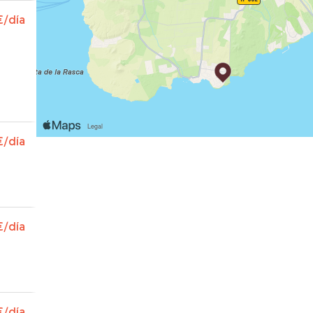
in
€
/día
€
/día
!!
€
/día
€
/día