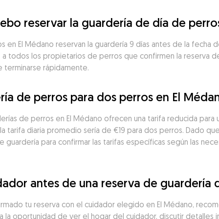
ebo reservar la guardería de día de perr
 en El Médano reservan la guardería 9 días antes de la fecha de 
a todos los propietarios de perros que confirmen la reserva de 
de terminarse rápidamente.
ría de perros para dos perros en El Méda
erías de perros en El Médano ofrecen una tarifa reducida para 
a tarifa diaria promedio sería de €19 para dos perros. Dado que 
guardería para confirmar las tarifas específicas según las neces
dador antes de una reserva de guardería 
irmado tu reserva con el cuidador elegido en El Médano, recom
a la oportunidad de ver el hogar del cuidador, discutir detalles 