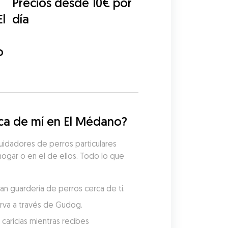
Precios desde 10€ por
El
día
o
ca de mí en El Médano?
uidadores de perros particulares 
hogar o en el de ellos. Todo lo que 
an guardería de perros cerca de ti.
serva a través de Gudog.
aricias mientras recibes 