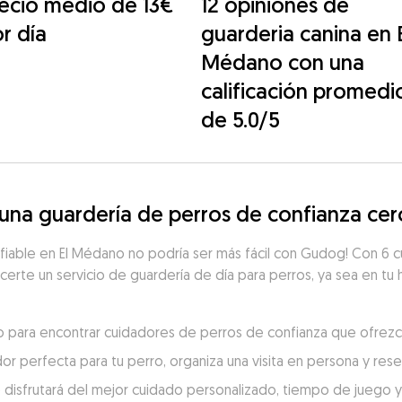
ecio medio de 13€
12 opiniones de
r día
guarderia canina en 
Médano con una
calificación promedi
de 5.0/5
na guardería de perros de confianza cer
fiable en El Médano no podría ser más fácil con Gudog! Con 6 c
ecerte un servicio de guardería de día para perros, ya sea en tu 
no para encontrar cuidadores de perros de confianza que ofrezc
dor perfecta para tu perro, organiza una visita en persona y re
 disfrutará del mejor cuidado personalizado, tiempo de juego y c