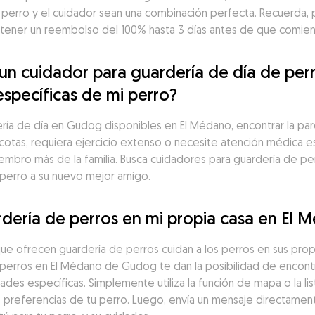
 perro y el cuidador sean una combinación perfecta. Recuerda, 
ner un reembolso del 100% hasta 3 días antes de que comienc
n cuidador para guardería de día de perr
específicas de mi perro?
a de día en Gudog disponibles en El Médano, encontrar la pareja 
cotas, requiera ejercicio extenso o necesite atención médica es
iembro más de la familia. Busca cuidadores para guardería de perr
 perro a su nuevo mejor amigo.
dería de perros en mi propia casa en El 
ue ofrecen guardería de perros cuidan a los perros en sus prop
erros en El Médano de Gudog te dan la posibilidad de encontrar
des específicas. Simplemente utiliza la función de mapa o la l
as preferencias de tu perro. Luego, envía un mensaje directamen