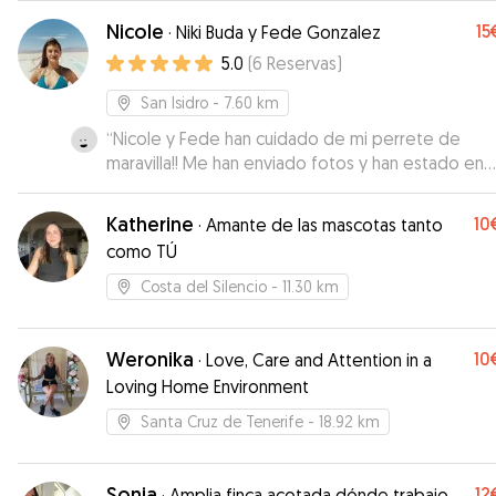
hasta salieron a correr que eso a ella le encanta. S
Nicole
15
·
Niki Buda y Fede Gonzalez
duda volvería a contar con Jesús.
”
5.0
(
6
Reservas
)
San Isidro
- 7.60 km
“
Nicole y Fede han cuidado de mi perrete de
maravilla!! Me han enviado fotos y han estado en
contacto conmigo durante todo el día para mi
tranquilidad… son muy cariñosos y se nota que
Katherine
10
·
Amante de las mascotas tanto
disfrutan cuidando de ellos… muchas gracias chicos
como TÚ
Repetiremos seguro!🤗
”
Costa del Silencio
- 11.30 km
Weronika
10
·
Love, Care and Attention in a
Loving Home Environment
Santa Cruz de Tenerife
- 18.92 km
Sonia
12
·
Amplia finca acotada dónde trabajo