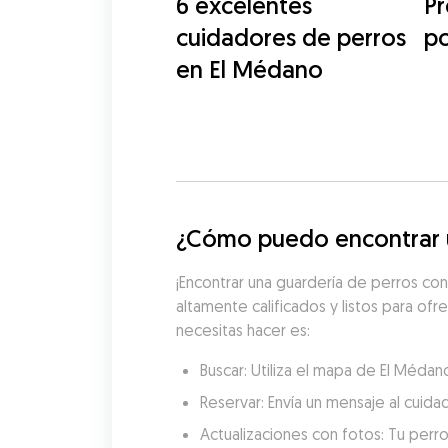
6 excelentes
Pr
cuidadores de perros
po
en El Médano
¿Cómo puedo encontrar u
¡Encontrar una guardería de perros con
altamente calificados y listos para ofr
necesitas hacer es:
Buscar: Utiliza el mapa de El Méda
Reservar: Envía un mensaje al cuida
Actualizaciones con fotos: Tu perro