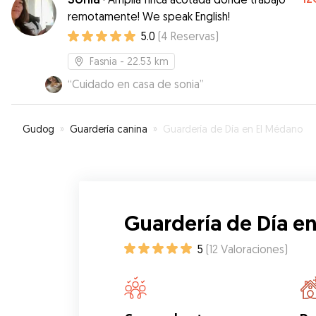
remotamente! We speak English!
5.0
(
4
Reservas
)
Fasnia
- 22.53 km
“
Cuidado en casa de sonia
”
Gudog
»
Guardería canina
»
Guardería de Día en El Médano
Guardería de Día e
5
(
12
Valoraciones
)