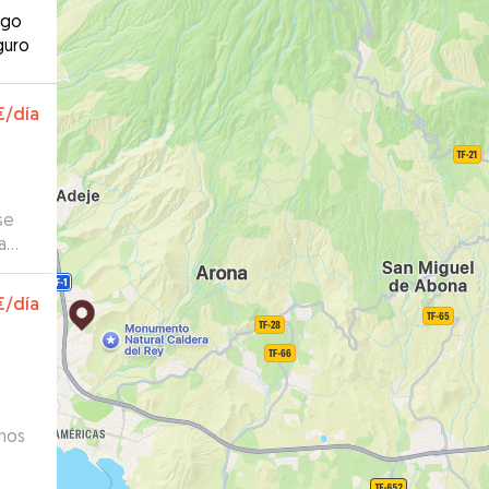
ago
guro
€
/día
se
a
€
/día
unos
e