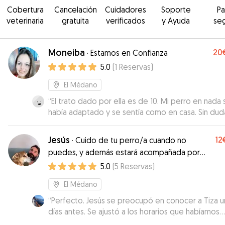
Cobertura
Cancelación
Cuidadores
Soporte
P
veterinaria
gratuita
verificados
y Ayuda
se
Moneiba
20
·
Estamos en Confianza
5.0
(
1
Reservas
)
El Médano
“
El trato dado por ella es de 10. Mi perro en nada 
había adaptado y se sentía como en casa. Sin dud
volveremos a repetir.
”
Jesús
12
·
Cuido de tu perro/a cuando no
puedes, y además estará acompañada por
una amiga.
5.0
(
5
Reservas
)
El Médano
“
Perfecto. Jesús se preocupó en conocer a Tiza 
días antes. Se ajustó a los horarios que habíamos
acordado y la perrina vino muy contenta. Creo qu