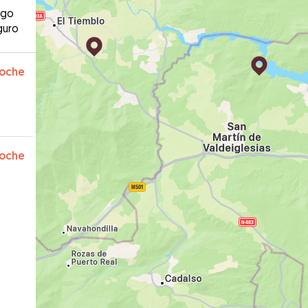
ago
guro
oche
oche