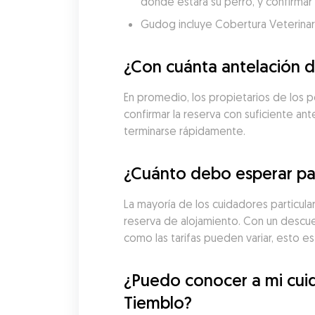
donde estará su perro, y confirmar 
Gudog incluye Cobertura Veterinaria
¿Con cuánta antelación d
En promedio, los propietarios de los p
confirmar la reserva con suficiente an
terminarse rápidamente.
¿Cuánto debo esperar pag
La mayoría de los cuidadores particula
reserva de alojamiento. Con un descue
como las tarifas pueden variar, esto 
¿Puedo conocer a mi cuid
Tiemblo?