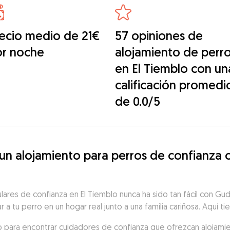
ecio medio de 21€
57 opiniones de
or noche
alojamiento de perr
en El Tiemblo con un
calificación promedi
de 0.0/5
 alojamiento para perros de confianza ce
ulares de confianza en El Tiemblo nunca ha sido tan fácil con G
r a tu perro en un hogar real junto a una familia cariñosa. Aquí t
lo para encontrar cuidadores de confianza que ofrezcan alojamie