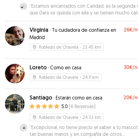
“
Estamos encantados con Caridad, es la segunda 
que Dara se queda con ella y se tienen mucho car
Saber que está con ella nos da mucha tranquilida
que la cuidad de manera inmejorable 😃
”
Virginia
26€
/n
·
Tu cuidadora de confianza en
Madrid
Robledo de Chavela
- 23.45 km
Loreto
30€
/n
·
Como en casa
Robledo de Chavela
- 24.11 km
Santiago
20€
/n
·
Estarán como en casa
5.0
(
4
Reservas
)
Robledo de Chavela
- 24.33 km
“
Excepcional, no tiene precio el saber a tu masco
tan buenas manos y en compañía de otros