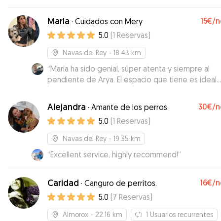
Maria
15€
/n
·
Cuidados con Mery
5.0
(
1
Reservas
)
Navas del Rey
- 18.43 km
“
Maria ha sido genial, súper atenta y siempre al
pendiente de Arya. El espacio que tiene es ideal.
Gracias!
”
Alejandra
30€
/n
·
Amante de los perros
5.0
(
1
Reservas
)
Navas del Rey
- 19.35 km
“
Excellent service, highly recommend!
”
Caridad
16€
/n
·
Canguro de perritos.
5.0
(
7
Reservas
)
Almorox
- 22.16 km
1
Usuarios recurrentes