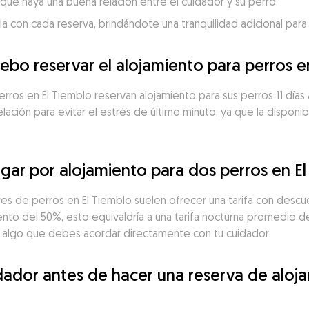
que haya una buena relación entre el cuidador y su perro.
 con cada reserva, brindándote una tranquilidad adicional para 
ebo reservar el alojamiento para perros e
erros en El Tiemblo reservan alojamiento para sus perros 11 dí
telación para evitar el estrés de último minuto, ya que la dispon
ar por alojamiento para dos perros en El
res de perros en El Tiemblo suelen ofrecer una tarifa con descue
nto del 50%, esto equivaldría a una tarifa nocturna promedio de
es algo que debes acordar directamente con tu cuidador.
ador antes de hacer una reserva de alojam