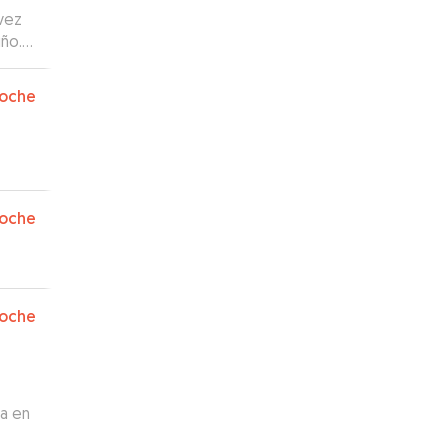
vez
iño.
d por
oche
oche
oche
ta en