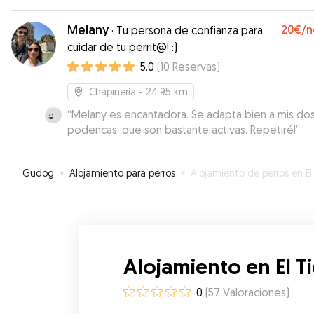
congéneres majos.
”
Melany
20€
/n
·
Tu persona de confianza para
cuidar de tu perrit@! :)
5.0
(
10
Reservas
)
Chapinería
- 24.95 km
“
Melany es encantadora. Se adapta bien a mis do
podencas, que son bastante activas. Repetiré!
”
Gudog
»
Alojamiento para perros
»
Alojamiento de perros en El Tiemb
Alojamiento en El 
0
(
57
Valoraciones
)