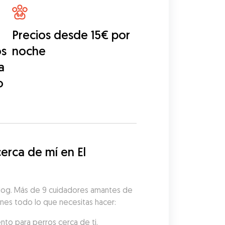
Precios desde 15€ por
os
noche
a
o
rca de mí en El 
udog. Más de 9 cuidadores amantes de 
ienes todo lo que necesitas hacer:
nto para perros cerca de ti.