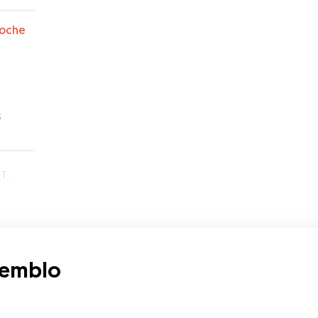
oche
s
lo
Tiemblo