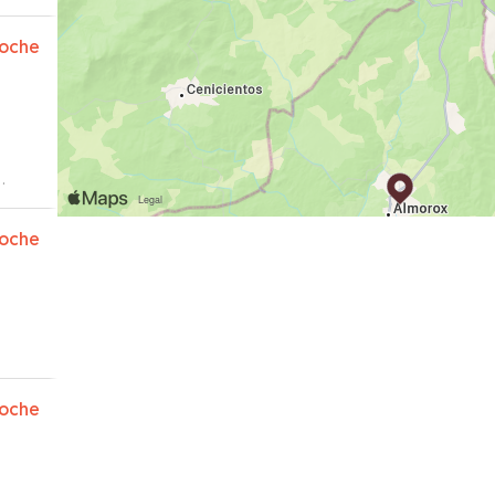
oche
oche
oche