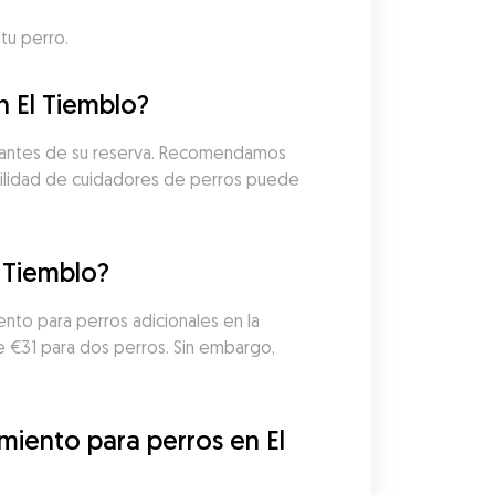
tu perro.
n El Tiemblo?
as antes de su reserva. Recomendamos 
ibilidad de cuidadores de perros puede 
 Tiemblo?
nto para perros adicionales en la 
 €31 para dos perros. Sin embargo, 
iento para perros en El 