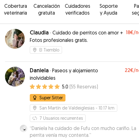
Cobertura
Cancelación
Cuidadores
Soporte
P
veterinaria
gratuita
verificados
y Ayuda
se
Claudia
18€
/n
·
Cuidado de perritos con amor +
Fotos profesionales gratis.
El Tiemblo
Daniela
22€
/n
·
Paseos y alojamiento
inolvidables
5.0
(
55
Reservas
)
Super Sitter
San Martín de Valdeiglesias
- 10.17 km
7
Usuarios recurrentes
“
Daniela ha cuidado de Fufu con mucho cariño. La
perrita venía muy contenta.
”