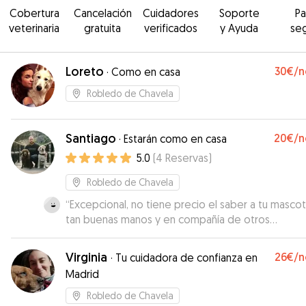
Cobertura
Cancelación
Cuidadores
Soporte
P
veterinaria
gratuita
verificados
y Ayuda
se
Loreto
30€
/n
·
Como en casa
Robledo de Chavela
Santiago
20€
/n
·
Estarán como en casa
5.0
(
4
Reservas
)
Robledo de Chavela
“
Excepcional, no tiene precio el saber a tu masco
tan buenas manos y en compañía de otros
congéneres majos.
”
Virginia
26€
/n
·
Tu cuidadora de confianza en
Madrid
Robledo de Chavela