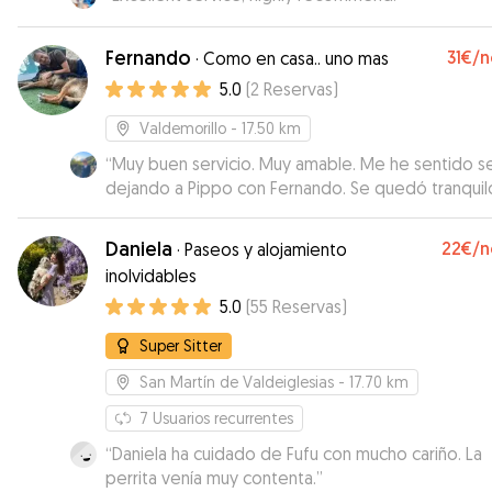
Fernando
31€
/n
·
Como en casa.. uno mas
5.0
(
2
Reservas
)
Valdemorillo
- 17.50 km
“
Muy buen servicio. Muy amable. Me he sentido s
dejando a Pippo con Fernando. Se quedó tranquil
cuando llego a la casa y lo he recogido contento.
comunicación mientras estuvo con el ha sido muy
Daniela
22€
/n
·
Paseos y alojamiento
buena : fotos, feedback, etc…
”
inolvidables
5.0
(
55
Reservas
)
Super Sitter
San Martín de Valdeiglesias
- 17.70 km
7
Usuarios recurrentes
“
Daniela ha cuidado de Fufu con mucho cariño. La
perrita venía muy contenta.
”