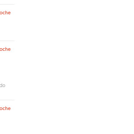
oche
oche
ido
 y
y
oche