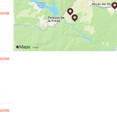
oche
oche
s
oche