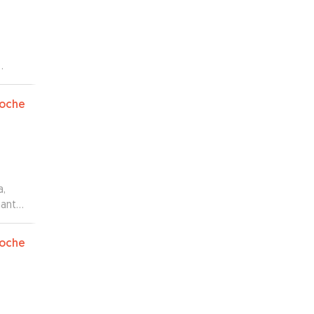
oche
a,
mante
dable
oche
ue