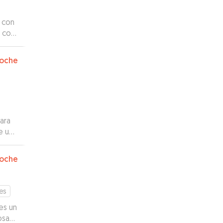
 con
 con
 sus
.
”
oche
ara
e un
erca
oche
es
es un
osas.