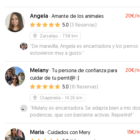
Angela
20€
/n
·
Amante de los animales
5.0
(
3
Reservas
)
Zarzalejo
- 7.58 km
“
De maravilla, Angela es encantadora y los perros
estuvieron muy a gusto.
”
Melany
20€
/n
·
Tu persona de confianza para
cuidar de tu perrit@! :)
5.0
(
10
Reservas
)
Chapinería
- 14.26 km
“
Melany es encantadora. Se adapta bien a mis do
podencas, que son bastante activas. Repetiré!
”
Maria
15€
/n
·
Cuidados con Mery