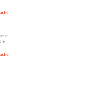
oche
egura
o en
 La
oche