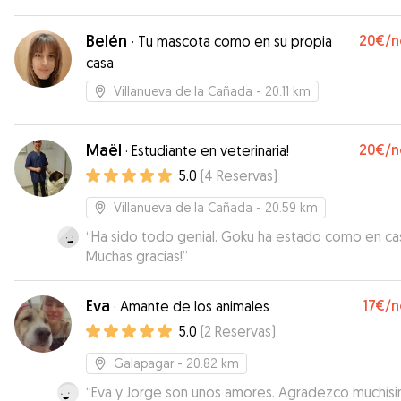
Sin duda repetiremos
”
Belén
20€
/n
·
Tu mascota como en su propia
casa
Villanueva de la Cañada
- 20.11 km
Maël
20€
/n
·
Estudiante en veterinaria!
5.0
(
4
Reservas
)
Villanueva de la Cañada
- 20.59 km
“
Ha sido todo genial. Goku ha estado como en ca
Muchas gracias!
”
Eva
17€
/n
·
Amante de los animales
5.0
(
2
Reservas
)
Galapagar
- 20.82 km
“
Eva y Jorge son unos amores. Agradezco muchísi