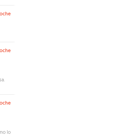
oche
oche
sa.
oche
mo lo