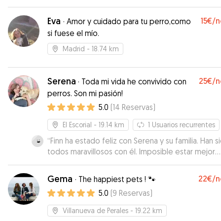
Eva
15€
/n
·
Amor y cuidado para tu perro,como
si fuese el mío.
Madrid
- 18.74 km
Serena
25€
/n
·
Toda mi vida he convivido con
perros. Son mi pasión!
5.0
(
14
Reservas
)
El Escorial
- 19.14 km
1
Usuarios recurrentes
“
Finn ha estado feliz con Serena y su familia. Han s
todos maravillosos con él. Imposible estar mejor
cuidado, más mimado y más entretenido con ellos
todos los demás perros. Nos han mandado fotos 
Gema
22€
/n
·
The happiest pets ! 🐾
vídeos a diario. La casa , además de preciosa, es ideal
5.0
(
9
Reservas
)
para los perros. Una gran experiencia para Finn y
desde luego para nosotros.
”
Villanueva de Perales
- 19.22 km