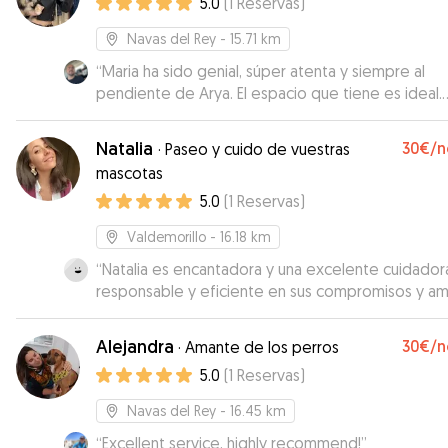
5.0
(
1
Reservas
)
Navas del Rey
- 15.71 km
“
Maria ha sido genial, súper atenta y siempre al
pendiente de Arya. El espacio que tiene es ideal.
Gracias!
”
Natalia
30€
/n
·
Paseo y cuido de vuestras
mascotas
5.0
(
1
Reservas
)
Valdemorillo
- 16.18 km
“
Natalia es encantadora y una excelente cuidador
responsable y eficiente en sus compromisos y a
de los animales. Es muy puntual . Es muy recomen
y se puede confiar en ella. Ha sido una suerte
Alejandra
30€
/n
·
Amante de los perros
conocerla y es una persona muy confiable para q
5.0
(
1
Reservas
)
cuide de nuestras queridas mascotas
”
Navas del Rey
- 16.45 km
“
Excellent service, highly recommend!
”