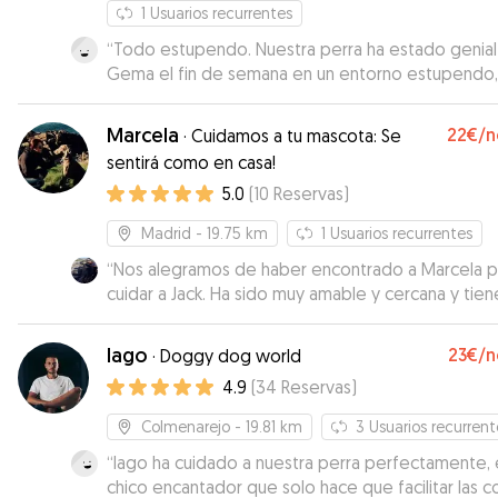
1
Usuarios recurrentes
“
Todo estupendo. Nuestra perra ha estado genial
Gema el fin de semana en un entorno estupendo,
todos sus animales, y nosotros muy tranquilos con
vídeos y fotos. Muchas gracias a Gema y su familia
Marcela
22€
/n
·
Cuidamos a tu mascota: Se
sentirá como en casa!
5.0
(
10
Reservas
)
Madrid
- 19.75 km
1
Usuarios recurrentes
“
Nos alegramos de haber encontrado a Marcela p
cuidar a Jack. Ha sido muy amable y cercana y tien
espacio estupendo para los perros, con jardín y c
el campo para los paseos. Nos ha mantenido
Iago
23€
/n
·
Doggy dog world
informados de cómo estaba Jack y él ha estado a
4.9
(
34
Reservas
)
gusto y muy entretenido. Muy recomendable.
”
Colmenarejo
- 19.81 km
3
Usuarios recurrent
“
Iago ha cuidado a nuestra perra perfectamente, 
chico encantador que solo hace que facilitar las c