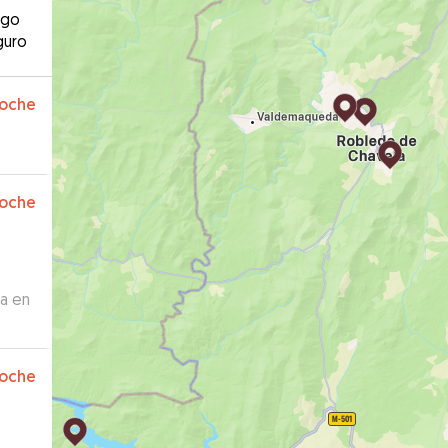
ago
guro
oche
oche
ta en
oche