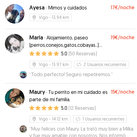
Ayesa
17€
/noche
·
Mimos y cuidados
Vigo
- 13.94 km
María
19€
/noche
·
Alojamiento, paseo
(perros,conejos,gatos,cobayas..)
vigo
5.0
(
50
Reservas
)
Vigo
- 13.97 km
2
Usuarios recurrentes
“
Todo perfecto! Seguro repetiremos.
”
Maury
15€
/noche
·
Tu perrito en mi cuidado es
parte de mi familia.
5.0
(
12
Reservas
)
Vigo
- 14.12 km
1
Usuarios recurrentes
“
Muy felices con Maury. La trató muy bien a Milka
y fue muy amable con nosotros. Nos informó