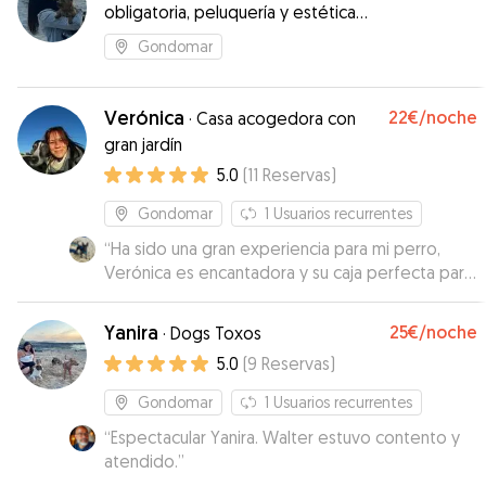
obligatoria, peluquería y estética
canina, ayudante técnica en
Gondomar
veterinaria
Verónica
22€
/noche
·
Casa acogedora con
gran jardín
5.0
(
11
Reservas
)
Gondomar
1
Usuarios recurrentes
“
Ha sido una gran experiencia para mi perro,
Verónica es encantadora y su caja perfecta para
nuestra mascota, donde ha estado mejor que
en casa.
”
Yanira
25€
/noche
·
Dogs Toxos
5.0
(
9
Reservas
)
Gondomar
1
Usuarios recurrentes
“
Espectacular Yanira. Walter estuvo contento y
atendido.
”