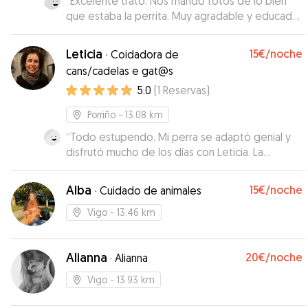
“
Excelente trato. Nos mandó fotos de lo bien
que estaba la perrita. Muy agradable y educada.
Recomiendo
”
Leticia
15€
/noche
·
Coidadora de
cans/cadelas e gat@s
5.0
(
1
Reservas
)
Porriño
- 13.08 km
“
Todo estupendo. Mi perra se adaptó genial y
disfrutó mucho de los días con Leticia. La
cuidaron con muchísimo cariño, hasta el punto de
que no quería volver a casa, a pesar de todos
Alba
15€
/noche
·
Cuidado de animales
sus miedos y dificultades para estar con
desconocidos. Recibí muchas fotos durante la
Vigo
- 13.46 km
estancia y me inspiró total confianza. Repetiré
seguro.
”
Alianna
20€
/noche
·
Alianna
Vigo
- 13.93 km