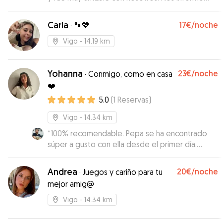
todo lo que hizo Milka en nuestra ausencia y la
recibimos muy cuidada. Recomendable!
”
Carla
17€
/noche
·
🐾💖
Vigo
- 14.19 km
Yohanna
23€
/noche
·
Conmigo, como en casa
❤️
5.0
(
1
Reservas
)
Vigo
- 14.34 km
“
100% recomendable. Pepa se ha encontrado
súper a gusto con ella desde el primer día.
Ahora cada vez que nos acercamos a la zona de
su casa, va toda contenta hacia su portal. Te
Andrea
20€
/noche
·
Juegos y cariño para tu
envía fotos y vídeos de los paseos y trata con
mejor amig@
mucho cariño a las mascotas. Repetiremos
seguro!
”
Vigo
- 14.34 km