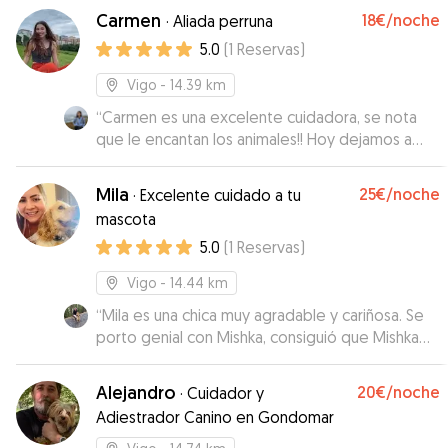
Carmen
18€
/noche
·
Aliada perruna
5.0
(
1
Reservas
)
Vigo
- 14.39 km
“
Carmen es una excelente cuidadora, se nota
que le encantan los animales!! Hoy dejamos a
nuestras perritas Freya y Kira con ella, he de
decir que vinieron súper contentas. Estuvieron
Mila
25€
/noche
·
Excelente cuidado a tu
en el parque y en los videos y fotos que me
mascota
mandó se les veían súper feliz, y entretenidas
5.0
(
1
Reservas
)
jugando. Desde el principio la comunicación con
Carmen ha sido de 10, es una chica muy
Vigo
- 14.44 km
simpática y cariñosa, que al final es lo que
buscábamos. Si algún día nos vuelve hacer falta,
“
Mila es una chica muy agradable y cariñosa. Se
será con Carmen. No podéis dejar a vuestras
porto genial con Mishka, consiguió que Mishka
mascotas en mejores manos, sin duda la
no sintiera nuestra ausencia.
”
recomiendo 100% Muchísimas gracias por todo
Alejandro
20€
/noche
·
Cuidador y
Carmen ♥️
”
Adiestrador Canino en Gondomar