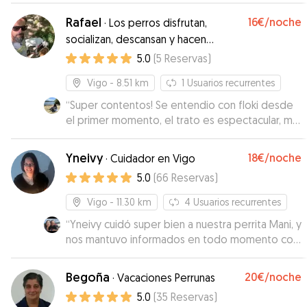
Rafael
16€
/noche
·
Los perros disfrutan,
socializan, descansan y hacen
ejercicio!
5.0
(
5
Reservas
)
Vigo
- 8.51 km
1
Usuarios recurrentes
“
Super contentos! Se entendio con floki desde
el primer momento, el trato es espectacular, me
ha mandando videos de mi perro jugando con
los suyos y se nota que ha disfrutado mucho el
Yneivy
18€
/noche
·
Cuidador en Vigo
día de hoy, vamos a repetir sin duda! Cuidador
5.0
(
66
Reservas
)
muy recomendable, muchas gracias por tratarlo
como uno mas de la familia!
”
Vigo
- 11.30 km
4
Usuarios recurrentes
“
Yneivy cuidó super bien a nuestra perrita Mani, y
nos mantuvo informados en todo momento con
fotos y videos de cómo estaba. Mani estuvo
contenta y relajada. Excelente cuidadora.
Begoña
20€
/noche
·
Vacaciones Perrunas
Muchas gracias Yneivy por cuidar tan bien a
5.0
(
35
Reservas
)
nuestra perrita. Repetiremos sin duda!
”