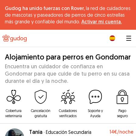
Gudog ha unido fuerzas con Rover,
la red de cuidadores
de mascotas y paseadores de perros de cinco estrellas
más grande y confiable del mundo.
Activar mi cuenta.
|
Alojamiento para perros en Gondomar
Encuentra un cuidador de confianza en
Gondomar para que cuide de tu perro en su casa
durante el día y la noche.
Cobertura
Cancelación
Cuidadores
Soporte y
Pago
veterinaria
gratuita
verificados
Ayuda
seguro
Tania
14€
/noche
·
Educación Secundaria