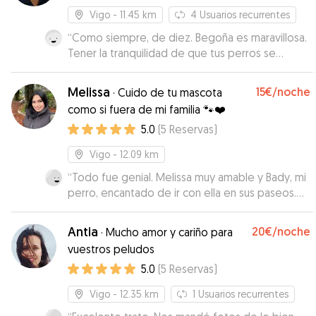
Vigo
- 11.45 km
4
Usuarios recurrentes
“
Como siempre, de diez. Begoña es maravillosa.
Tener la tranquilidad de que tus perros se
quedan bien cuidados, atendidos con cariño y
seguros no tiene precio.
”
Melissa
15€
/noche
·
Cuido de tu mascota
como si fuera de mi familia 🐾❤️
5.0
(
5
Reservas
)
Vigo
- 12.09 km
“
Todo fue genial. Melissa muy amable y Bady, mi
perro, encantado de ir con ella en sus paseos.
Súper recomendable 🥰
”
Antia
20€
/noche
·
Mucho amor y cariño para
vuestros peludos
5.0
(
5
Reservas
)
Vigo
- 12.35 km
1
Usuarios recurrentes