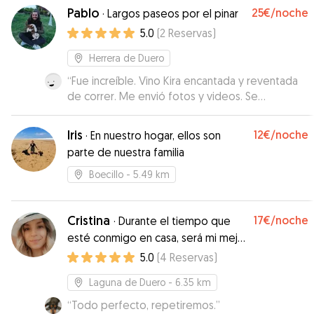
Pablo
25€
/noche
·
Largos paseos por el pinar
5.0
(
2
Reservas
)
Herrera de Duero
“
Fue increíble. Vino Kira encantada y reventada
de correr. Me envió fotos y videos. Se
encuentra en un lugar maravilloso para que
corran y jueguen los perrines. Sin lugar a dudas,
Iris
12€
/noche
·
En nuestro hogar, ellos son
repitiremos
”
parte de nuestra familia
Boecillo
- 5.49 km
Cristina
17€
/noche
·
Durante el tiempo que
esté conmigo en casa, será mi mejor
amigo/a❤️
5.0
(
4
Reservas
)
Laguna de Duero
- 6.35 km
“
Todo perfecto, repetiremos.
”