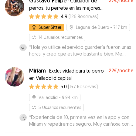
Gustavo Felipe
27€
/noche
·
Cuidador de
informada. Los perros han vuelto agotados de
perros, tu perrete en las mejores
tanto jugar.
”
manos!
4.9
(
126
Reservas
)
Super Sitter
Laguna de Duero
- 7.17 km
14
Usuarios recurrentes
“
Hola yo utilice el servicio guardería fueron unas
horas, y creo que estuvo bastante bien. Me
enviaron fotos en los que vi que mi perrita
estaba tranquila, con lo cual muy contentos.
”
Miriam
22€
/noche
·
Exclusividad para tu perro
en Valladolid capital
5.0
(
157
Reservas
)
Valladolid
- 9.94 km
5
Usuarios recurrentes
“
Experiencia de 10, primera vez en la app y con
Miriam y repetiremos seguro. Muy cariñosa con
Togo y en constante contacto con nosotros.
”