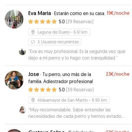
Eva Maria
19€
/noche
·
Estarán como en su casa
5.0
(
29
Reservas
)
Laguna de Duero
- 6.61 km
3
Usuarios recurrentes
“
Eva es muy profesional. Es la segunda vez que
dejo a mi perro y lo hago con tranquilidad.
”
Jose
23€
/noche
·
Tu perro, uno más de la
familia. Adiestrador profesional
5.0
(
39
Reservas
)
Aldeamayor de San Martín
- 6.90 km
“
Muy recomendable. Sabe entender las
necesidades de cada perro y hemos estado
muy tranquilas el tiempo que nuestros perros
han estado con él ya que además te mantiene