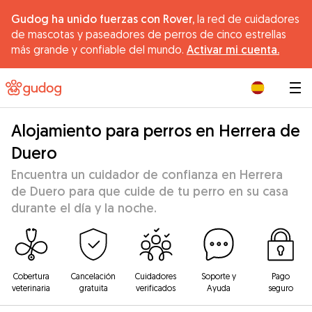
Gudog ha unido fuerzas con Rover,
la red de cuidadores
de mascotas y paseadores de perros de cinco estrellas
más grande y confiable del mundo.
Activar mi cuenta.
|
Alojamiento para perros en Herrera de
Duero
Encuentra un cuidador de confianza en Herrera
de Duero para que cuide de tu perro en su casa
durante el día y la noche.
Cobertura
Cancelación
Cuidadores
Soporte y
Pago
veterinaria
gratuita
verificados
Ayuda
seguro