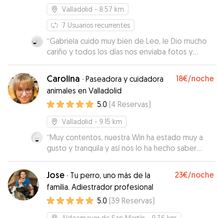
peludos con ella. Mil gracias Bea!
”
Valladolid
- 8.57 km
7
Usuarios recurrentes
“
Gabriela cuido muy bien de Leo, le Dio mucho
cariño y todos los días nos enviaba fotos y
vídeos sobre el. Desde luego volveremos a
repetir. Se nota que disfruta mucho haciendo
Carolina
18€
/noche
·
Paseadora y cuidadora
este trabajo. Nos dio todo tipo de facilidades
animales en Valladolid
para dejarle y recogerle, muy flexible.
”
5.0
(
4
Reservas
)
Valladolid
- 9.15 km
“
Muy contentos, nuestra Win ha estado muy a
gusto y tranquila y así nos lo ha hecho saber
Carolina en todo momento. Era la primera vez
que usábamos la aplicación y muy satisfechos.
Jose
23€
/noche
·
Tu perro, uno más de la
Repetiremos seguro!
”
familia. Adiestrador profesional
5.0
(
39
Reservas
)
Aldeamayor de San Martín
- 9.36 km