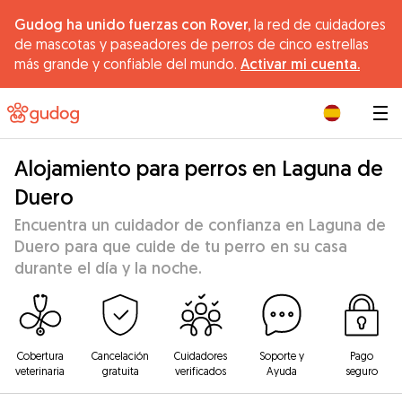
Gudog ha unido fuerzas con Rover,
la red de cuidadores
de mascotas y paseadores de perros de cinco estrellas
más grande y confiable del mundo.
Activar mi cuenta.
|
Alojamiento para perros en Laguna de
Duero
Encuentra un cuidador de confianza en Laguna de
Duero para que cuide de tu perro en su casa
durante el día y la noche.
Cobertura
Cancelación
Cuidadores
Soporte y
Pago
veterinaria
gratuita
verificados
Ayuda
seguro