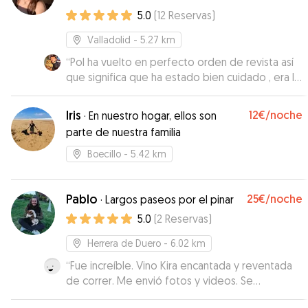
5.0
(
12
Reservas
)
Valladolid
- 5.27 km
“
Pol ha vuelto en perfecto orden de revista así
que significa que ha estado bien cuidado , era la
primera vez que se quedaba con alguien y creo
que repetirá
”
Iris
12€
/noche
·
En nuestro hogar, ellos son
parte de nuestra familia
Boecillo
- 5.42 km
Pablo
25€
/noche
·
Largos paseos por el pinar
5.0
(
2
Reservas
)
Herrera de Duero
- 6.02 km
“
Fue increíble. Vino Kira encantada y reventada
de correr. Me envió fotos y videos. Se
encuentra en un lugar maravilloso para que