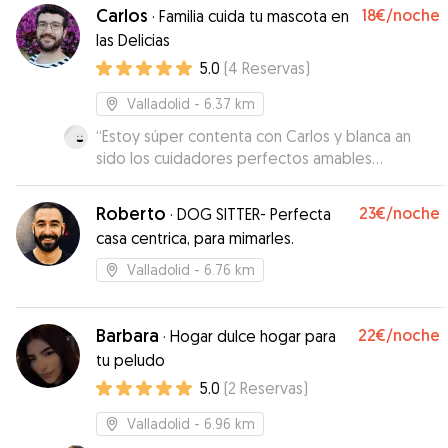
corran y jueguen los perrines. Sin lugar a dudas,
Carlos
18€
/noche
·
Familia cuida tu mascota en
repitiremos
”
las Delicias
5.0
(
4
Reservas
)
Valladolid
- 6.37 km
“
Estoy súper contenta con Carlos y blanca an
sido los cuidadores perfectos amables
cariñosos con Kratos y con nosotros , me an
mandado un montón de videos fotos estoy
Roberto
23€
/noche
·
DOG SITTER- Perfecta
súper contenta volveré a repetir seguro!!!
”
casa centrica, para mimarles.
Valladolid
- 6.76 km
Barbara
22€
/noche
·
Hogar dulce hogar para
tu peludo
5.0
(
2
Reservas
)
Valladolid
- 6.96 km