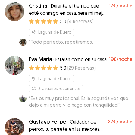
Cristina
17€
/noche
·
Durante el tiempo que
esté conmigo en casa, será mi mejor
amigo/a❤️
5.0
(
4
Reservas
)
Laguna de Duero
“
Todo perfecto, repetiremos.
”
Eva Maria
19€
/noche
·
Estarán como en su casa
5.0
(
29
Reservas
)
Laguna de Duero
3
Usuarios recurrentes
“
Eva es muy profesional. Es la segunda vez que
dejo a mi perro y lo hago con tranquilidad.
”
Gustavo Felipe
27€
/noche
·
Cuidador de
perros, tu perrete en las mejores