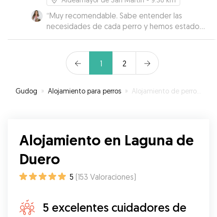
“
Muy recomendable. Sabe entender las
necesidades de cada perro y hemos estado
muy tranquilas el tiempo que nuestros perros
han estado con él ya que además te mantiene
informada. Los perros han vuelto agotados de
1
2
tanto jugar.
”
Gudog
»
Alojamiento para perros
»
Alojamiento de perros en Laguna de Duero
Alojamiento en Laguna de
Duero
5
(
153
Valoraciones
)
5 excelentes cuidadores de