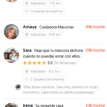
Valladolid
- 7.35 km
1
Usuarios recurrentes
Amaya
30€
/noche
·
Cuidadora Mascotas
Valladolid
- 8.00 km
Sara
25€
/noche
·
Deja que tu mascota disfrute
cuando no puedas estar con ellos
como si estuvieran contigo ¡¡¡¡¡¡
5.0
(
30
Reservas
)
Valladolid
- 8.12 km
2
Usuarios recurrentes
“
Muy buen servicio, Sara muy atenta en todo
momento. Lana tenía su camita preparada.
”
Irene
23€
/noche
·
Su segunda casa