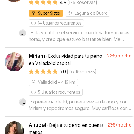
manos!
4.9
(
126
Reservas
)
Super Sitter
Laguna de Duero
14
Usuarios recurrentes
“
Hola yo utilice el servicio guardería fueron unas
horas, y creo que estuvo bastante bien. Me
enviaron fotos en los que vi que mi perrita
estaba tranquila, con lo cual muy contentos.
”
Miriam
22€
/noche
·
Exclusividad para tu perro
en Valladolid capital
5.0
(
157
Reservas
)
Valladolid
- 4.16 km
5
Usuarios recurrentes
“
Experiencia de 10, primera vez en la app y con
Miriam y repetiremos seguro. Muy cariñosa con
Togo y en constante contacto con nosotros.
”
Anabel
23€
/noche
·
Deja a tu perro en buenas
manos