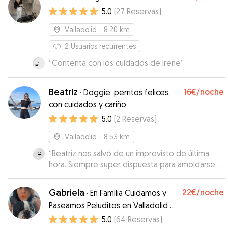
5.0
(
27
Reservas
)
Valladolid
- 8.20 km
2
Usuarios recurrentes
“
Contenta con los cuidados de Irene
”
Beatriz
16€
/noche
·
Doggie: perritos felices,
con cuidados y cariño
5.0
(
2
Reservas
)
Valladolid
- 8.53 km
“
Beatriz nos salvó de un imprevisto de última
hora. Siempre super dispuesta para amoldarse a
los horarios y necesidades que íbamos
teniendo. Maya se la vio encantada con Beatriz y
Gabriela
22€
/noche
·
En Familia Cuidamos y
estuvieron jugando como si fuese conocida
Paseamos Peluditos en Valladolid 🐶
desde el primer minuto. Recomiendo al 100% a
❤️
5.0
(
64
Reservas
)
Beatriz a todos los que queráis dejar a vuestros