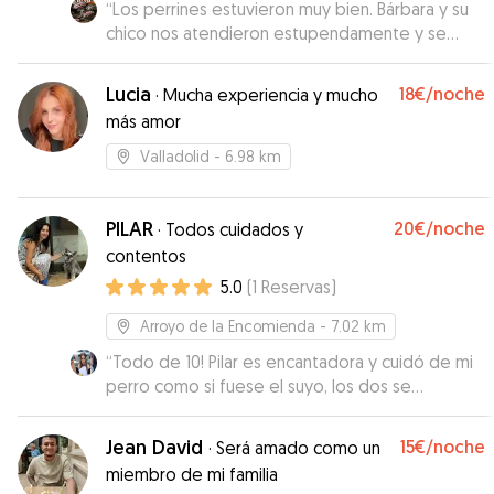
“
Los perrines estuvieron muy bien. Bárbara y su
chico nos atendieron estupendamente y se
preocuparon de que estuviéramos tranquilos.
Nos mandaron de vez en cuando vídeos de
Lucia
18€
/noche
·
Mucha experiencia y mucho
cómo comían como dormían y los paseos.
más amor
Estamos muy agradecidos.
”
Valladolid
- 6.98 km
PILAR
20€
/noche
·
Todos cuidados y
contentos
5.0
(
1
Reservas
)
Arroyo de la Encomienda
- 7.02 km
“
Todo de 10! Pilar es encantadora y cuidó de mi
perro como si fuese el suyo, los dos se
entendieron genial además se adapta
fenomenal a los horarios. Repetiría sin duda,
Jean David
15€
/noche
·
Será amado como un
gracias Pilar :)
”
miembro de mi familia