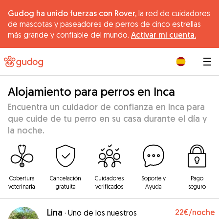
Gudog ha unido fuerzas con Rover,
la red de cuidadores
de mascotas y paseadores de perros de cinco estrellas
más grande y confiable del mundo.
Activar mi cuenta.
|
Alojamiento para perros en Inca
Encuentra un cuidador de confianza en Inca para
que cuide de tu perro en su casa durante el día y
la noche.
Cobertura
Cancelación
Cuidadores
Soporte y
Pago
veterinaria
gratuita
verificados
Ayuda
seguro
Lina
22€
/noche
·
Uno de los nuestros