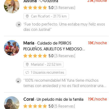
Justina
23€
/noche
·
🤍🐶Justina
5.0
(
3
Reservas
)
Can Picafort
- 21.73 km
“
Fue todo perfecto. Uma estaba muy feliz esos
dias con Justina!
”
María
18€
/noche
·
Cuidado de PERROS
PEQUEÑOS, ABUELITOS Y MIEDOSOS
en hogar con jardin.
5.0
(
3
Reservas
)
Marratxí
- 22.52 km
1
Usuarios recurrentes
“
100% recomendable! Mi Yuna tiene muchos
temas con ansiedad y no es fácil encontrar una
persona con la que se sienta segura. Con Maria y
Javier me he podido relajar completamente, me
Coral
19€
/noche
·
Un peludo más de la familia
han mandado muchas fotos, video y updates.
5.0
(
5
Reservas
)
Yuna estaba disfrutando mucho del jardín que