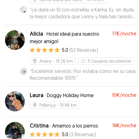
como de los paseos. Se le nota el cariño que
tiene a los perretes y la buena mano que tiene
“
Le daría un 10 con estrellas a Karina. Es, sin duda,
para que se sientan a gusto. ¡Volveremos a
la mejor cuidadora que Lenny y Nala han tenido.
repetir sin lugar a dudas, un crack! ✨😀
Han vuelto muy tranquilos y con mucha más
”
confianza hacia ella. Nos mantuvo informados
Alicia
17€
/noche
·
Hotel ideal para nuestro
todos los días, enviándonos videos muy bonitos
mejor amigo!
de cómo jugaban y paseaban. 100%
5.0
(
52
Reservas
)
recomendable. ¡Muchísimas gracias, Karina!
”
Ariany
- 19.26 km
5
Usuarios recurrentes
“
Excelente servicio, Flor estaba como en su casa.
Recomendable 100%
”
Laura
10€
/noche
·
Doggy Holiday Home
Pollença
- 19.98 km
Cristina
18€
/noche
·
Amamos a los perros
5.0
(
3
Reservas
)