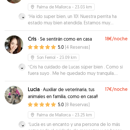
tienen y le encantaba jugar con Txakoli. Gracias
Palma de Mallorca
- 23.03 km
Maria y Javier por cuidar de mi peque como si
“
Ha ido super bien, un 10!. Nuestra perrita ha
fuera una de los nuestros! Seguro que
estado muy bien atendida. Estamos muy
volveremos!
”
contentos y repetiremos jeje
”
Cris
18€
/noche
·
Se sentirán como en casa
5.0
(
4
Reservas
)
Son Ferriol
- 23.09 km
“
Cris ha cuidado de Lucas súper bien . Como si
fuera suyo . Me he quedado muy tranquila.
Gracias !!!
”
Lucia
17€
/noche
·
Auxiliar de veterinaria, tus
animales en familia, como en casa!!
5.0
(
8
Reservas
)
Palma de Mallorca
- 23.25 km
“
Lucía es un encanto y una persona de lo más