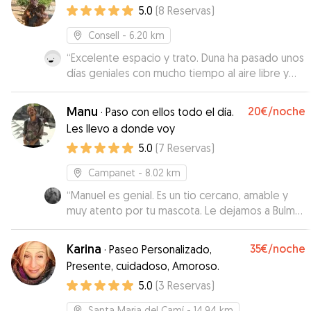
5.0
(
8
Reservas
)
Consell
- 6.20 km
“
Excelente espacio y trato. Duna ha pasado unos
días geniales con mucho tiempo al aire libre y
disfrutando. Gran servicio.
”
Manu
20€
/noche
·
Paso con ellos todo el día.
Les llevo a donde voy
5.0
(
7
Reservas
)
Campanet
- 8.02 km
“
Manuel es genial. Es un tio cercano, amable y
muy atento por tu mascota. Le dejamos a Bulma
una semana y consiguió que nuestra perrita, que
a veces es un poco nerviosa y reacia con otros
Karina
35€
/noche
·
Paseo Personalizado,
perros, estuviera muy agusto estando con varios
Presente, cuidadoso, Amoroso.
perretes que no conocía de nada. Nos mantuvo
5.0
(
3
Reservas
)
informados en todo momento, mandándonos
fotos y vídeos tanto de la estancia en su casa
Santa Maria del Camí
- 14.94 km