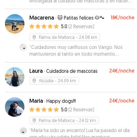
entregada al cuidado de mascotas y en hacer
que tanto ellas como los dueños se sientan muy
tranquilos y a gusto con la estancia en su casa. El
Macarena
18€
/noche
·
🐱 Patitas felices 🐶🐾
espacio del que disponen tanto interior como
5.0
(
2
Reservas
)
exterior es perfecto, y Ragnar, su perro, muy
bueno y amigable. Suki se lo ha pasado en
Palma de Mallorca
- 24.08 km
grande jugando con él. Y ha sido un miembro
“
Cuidadores muy cariñosos con Vango. Nos
más de su hermosa familia durante su estancia
mantuvieron al tanto en todo momento.
con ellos. Repetiremos sin dudarlo!
”
Repetiremos!
”
Laura
24€
/noche
·
Cuidadora de mascotas
Alcúdia
- 24.09 km
Maria
24€
/noche
·
Happy dogs!!!
5.0
(
2
Reservas
)
Palma de Mallorca
- 24.12 km
“
María ha sido un encanto! Lua ha pasado el día