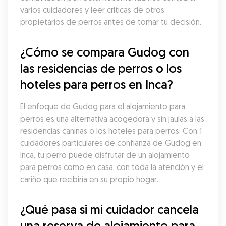
varios cuidadores y leer críticas de otros 
propietarios de perros antes de tomar tu decisión.
¿Cómo se compara Gudog con 
las residencias de perros o los 
hoteles para perros en Inca?
El enfoque de Gudog para el alojamiento para 
perros es una alternativa acogedora y sin jaulas a las 
residencias caninas o los hoteles para perros. Con 1 
cuidadores particulares de confianza de Gudog en 
Inca, tu perro puede disfrutar de un alojamiento 
para perros como en casa, con toda la atención y el 
cariño que recibiría en su propio hogar.
¿Qué pasa si mi cuidador cancela 
una reserva de alojamiento para 