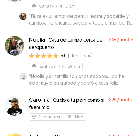
Marratxí
- 20.17 km
“
Flaca es un amor de perrita, es muy sociable y
cariñosa, ¡le encanta saludar a todo el mundo! Da
gusto poder estar con animales así 🫶🏼 Me ha
encantado conocerla☺️
”
Noelia
25€
/noche
·
Casa de campo cerca del
aeropuerto
5.0
(
1
Reservas
)
Sant Jordi
- 20.69 km
“
Noelia y su familia son encantadores. Joe ha
sido muy bien tratado y volvió a casa feliz
”
Carolina
22€
/noche
·
Cuido a tu perri como si
fuera mío
Can Picafort
- 20.91 km