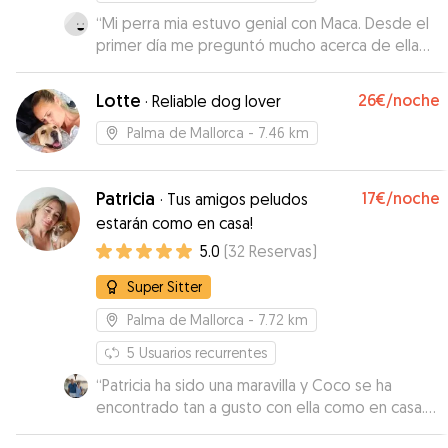
“
Mi perra mia estuvo genial con Maca. Desde el
primer día me preguntó mucho acerca de ella
para hacerle la estancia lo más parecido a casa.
Constantemente me pasaba fotos y me decía
Lotte
26€
/noche
·
Reliable dog lover
como estaba Mía. Fue super cariñosa con ella y
además hacia por contentarla: la llevaba al
Palma de Mallorca
- 7.46 km
parque , a la playa ...incluso mia estuvo un poco
triste el día que se separó de ella 🤣🤣🤣. Sin
Patricia
17€
/noche
duda confiaría en ella si necesito cuidadora en
·
Tus amigos peludos
otro momento!
”
estarán como en casa!
5.0
(
32
Reservas
)
Super Sitter
Palma de Mallorca
- 7.72 km
5
Usuarios recurrentes
“
Patricia ha sido una maravilla y Coco se ha
encontrado tan a gusto con ella como en casa.
Gracias Patri! Estamos felices de haberte