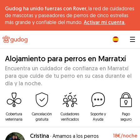
Gudog ha unido fuerzas con Rover,
la red de cuidadores
de mascotas y paseadores de perros de cinco estrellas
más grande y confiable del mundo.
Activar mi cuenta.
|
Alojamiento para perros en Marratxí
Encuentra un cuidador de confianza en Marratxí
para que cuide de tu perro en su casa durante el
día y la noche.
Cobertura
Cancelación
Cuidadores
Soporte y
Pago
veterinaria
gratuita
verificados
Ayuda
seguro
Cristina
18€
/noche
·
Amamos a los perros