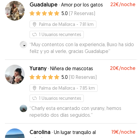
conocido 🥰
”
Guadalupe
22€
/noche
·
Amor por los gatos
5.0
(
7
Reservas
)
Palma de Mallorca
- 7.81 km
1
Usuarios recurrentes
“
Muy contentos con la experiencia, Buxo ha sido
feliz y yo al verle, gracias Guadalupe
”
Yurany
20€
/noche
·
Niñera de mascotas
5.0
(
10
Reservas
)
Palma de Mallorca
- 7.85 km
1
Usuarios recurrentes
“
Charly esta encantado con yurany, hemos
repetido dos días seguidos.
”
Carolina
19€
/noche
·
Un lugar tranquilo al