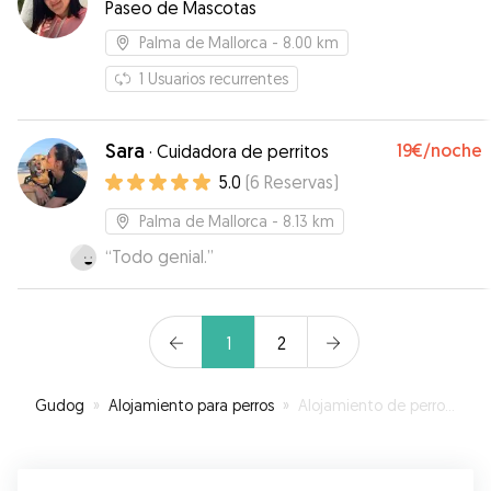
ENERGÉTICA MEDIA Y ALTA. A PARTE TE REPORTA
Paseo de Mascotas
EL ESTADO TODOS LOS DÍAS DEL PERRO, CON
Palma de Mallorca
- 8.00 km
IMAGENES Y VIDEOS. EN CONCLUSIÓN MUY
BUENA PROFESIONAL Y EDUCADA.
”
1
Usuarios recurrentes
Sara
19€
/noche
·
Cuidadora de perritos
5.0
(
6
Reservas
)
Palma de Mallorca
- 8.13 km
“
Todo genial.
”
1
2
Gudog
»
Alojamiento para perros
»
Alojamiento de perros en Marratxí