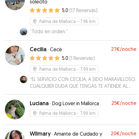
solecito
5.0
(
17
Reservas
)
Palma de Mallorca
- 7.96 km
“
Todo en orden.
”
Cecilia
27€
/noche
·
Cecė
5.0
(
1
Reservas
)
Palma de Mallorca
- 7.99 km
“
EL SERVICIO CON CECILIA, A SIDO MARAVILLOSO,
CUALQUIER DUDA QUE TENGAS TE ATIENDE AL
MOMENTO Y TE LO EXPLICA MUY BIEN, TIENE
MUCHISIMO ESPACIO LIBRE PARA QUE PUEDA
Luciana
25€
/noche
·
Dog Lover in Mallorca
JUGAR Y CORRER EL PERRO. ADEMÁS POR FALLO
MÍO ME ORGANICE MAL DE FECHAS Y SE ADAPTO
Palma de Mallorca
- 7.99 km
A LAS NUEVAS FECHAS SIN NINGÚN PROBLEMA. LA
RECOMIENDO ENCARECIDAMENTE, SOBRE TODO
Wilmary
20€
/noche
PARA PERROS QUE TENGAN UNA ACTIVIDAD
·
Amante de Cuidado y