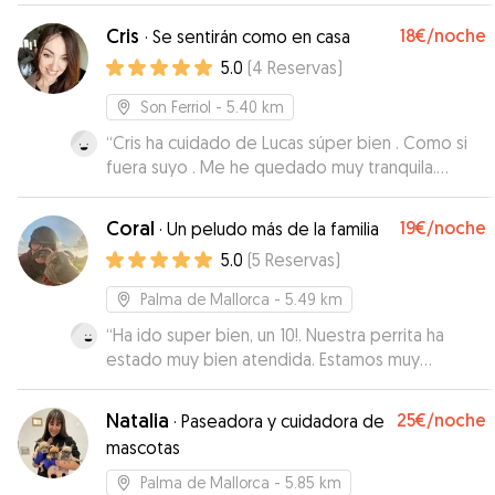
de si todo iba bien, con fotitos y mensajes
Cris
18€
/noche
·
Se sentirán como en casa
tranquilizadores! Lua querrá repetir seguro!
”
5.0
(
4
Reservas
)
Son Ferriol
- 5.40 km
“
Cris ha cuidado de Lucas súper bien . Como si
fuera suyo . Me he quedado muy tranquila.
Gracias !!!
”
Coral
19€
/noche
·
Un peludo más de la familia
5.0
(
5
Reservas
)
Palma de Mallorca
- 5.49 km
“
Ha ido super bien, un 10!. Nuestra perrita ha
estado muy bien atendida. Estamos muy
contentos y repetiremos jeje
”
Natalia
25€
/noche
·
Paseadora y cuidadora de
mascotas
Palma de Mallorca
- 5.85 km