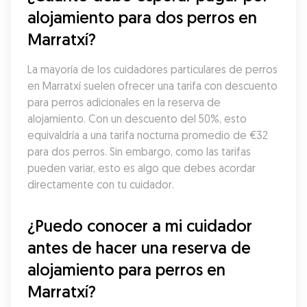
alojamiento para dos perros en 
Marratxí?
La mayoría de los cuidadores particulares de perros 
en Marratxí suelen ofrecer una tarifa con descuento 
para perros adicionales en la reserva de 
alojamiento. Con un descuento del 50%, esto 
equivaldría a una tarifa nocturna promedio de €32 
para dos perros. Sin embargo, como las tarifas 
pueden variar, esto es algo que debes acordar 
directamente con tu cuidador.
¿Puedo conocer a mi cuidador 
antes de hacer una reserva de 
alojamiento para perros en 
Marratxí?