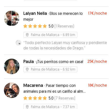
Laiyan Nelia
17€
/noche
·
Ellos se merecen lo
mejor
5.0
(
1
Reservas
)
Palma de Mallorca
- 6.89 km
“
Todo perfecto Laiyan muy cariñosa y pendiente
de todas la necesidades de Drago,
”
Paula
25€
/noche
·
¡Tus perritos como en casa!
Palma de Mallorca
- 6.92 km
Macarena
18€
/noche
·
Pasar tiempo con
animales para mi es un cariño al alma
💗
5.0
(
7
Reservas
)
Palma de Mallorca
- 7.37 km