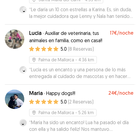
fuera una de los nuestros! Seguro que
volveremos!
“
Le daría un 10 con estrellas a Karina. Es, sin duda,
”
la mejor cuidadora que Lenny y Nala han tenido.
Han vuelto muy tranquilos y con mucha más
confianza hacia ella. Nos mantuvo informados
Lucia
17€
/noche
·
Auxiliar de veterinaria, tus
todos los días, enviándonos videos muy bonitos
animales en familia, como en casa!!
de cómo jugaban y paseaban. 100%
5.0
(
8
Reservas
)
recomendable. ¡Muchísimas gracias, Karina!
”
Palma de Mallorca
- 4.36 km
“
Lucía es un encanto y una persona de lo más
entregada al cuidado de mascotas y en hacer
que tanto ellas como los dueños se sientan muy
tranquilos y a gusto con la estancia en su casa. El
Maria
24€
/noche
·
Happy dogs!!!
espacio del que disponen tanto interior como
5.0
(
2
Reservas
)
exterior es perfecto, y Ragnar, su perro, muy
bueno y amigable. Suki se lo ha pasado en
Palma de Mallorca
- 5.26 km
grande jugando con él. Y ha sido un miembro
“
María ha sido un encanto! Lua ha pasado el día
más de su hermosa familia durante su estancia
con ella y ha salido feliz! Nos mantuvo
con ellos. Repetiremos sin dudarlo!
”
informados durante todo el día de los paseos y