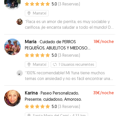
5.0
(
3
Reservas
)
Marratxí
“
Flaca es un amor de perrita, es muy sociable y
cariñosa, ¡le encanta saludar a todo el mundo! Da
gusto poder estar con animales así 🫶🏼 Me ha
encantado conocerla☺️
”
María
18€
/noche
·
Cuidado de PERROS
PEQUEÑOS, ABUELITOS Y MIEDOSOS
en hogar con jardin.
5.0
(
3
Reservas
)
Marratxí
1
Usuarios recurrentes
“
100% recomendable! Mi Yuna tiene muchos
temas con ansiedad y no es fácil encontrar una
persona con la que se sienta segura. Con Maria y
Javier me he podido relajar completamente, me
Karina
35€
/noche
·
Paseo Personalizado,
han mandado muchas fotos, video y updates.
Presente, cuidadoso, Amoroso.
Yuna estaba disfrutando mucho del jardín que
5.0
(
3
Reservas
)
tienen y le encantaba jugar con Txakoli. Gracias
Maria y Javier por cuidar de mi peque como si
Santa Maria del Camí
- 4.33 km